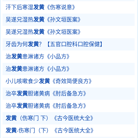
汗下后寒湿
发黄
《伤寒说意》
吴遂兄湿热
发黄
《孙文垣医案》
吴遂兄湿热
发黄
《孙文垣医案》
牙齿为何
发黄
？【五官口腔科口腔保健】
治
发黄
患淋诸方《小品方》
治
发黄
患淋诸方《小品方》
小儿咳嗽食少
发黄
《奇效简便良方》
治卒
发黄
胆诸黄病《肘后备急方》
治卒
发黄
胆诸黄病《肘后备急方》
发黄
（伤寒门 下）《古今医统大全》
发黄
-伤寒门（下）《古今医统大全》