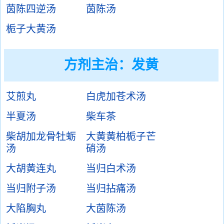
茵陈四逆汤
茵陈汤
栀子大黄汤
方剂主治：
发黄
艾煎丸
白虎加苍术汤
半夏汤
柴车茶
柴胡加龙骨牡蛎
大黄黄柏栀子芒
汤
硝汤
大胡黄连丸
当归白术汤
当归附子汤
当归拈痛汤
大陷胸丸
大茵陈汤