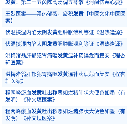
发黄
：第二十五茵陈蒿汤调五苓散《河间伤寒心要》
王烈医案——湿热郁蒸，瘀积
发黄
【中医文化中医医
案】
伏温挟湿内陷太阴
发黄
胆肿胀泄利等证《温热逢源》
伏温挟湿内陷太阴
发黄
胆肿胀泄利等证《温热逢源》
洪梅渚翁肝郁犯胃痛呕
发黄
温补药误危而复安《程杏
轩医案》
洪梅渚翁肝郁犯胃痛呕
发黄
温补药误危而复安《程杏
轩医案》
程两峰瘀血
发黄
吐出秽恶如烂猪肺状大便色如墨（有
发明）《孙文垣医案》
程两峰瘀血
发黄
吐出秽恶如烂猪肺状大便色如墨（有
发明）《孙文垣医案》