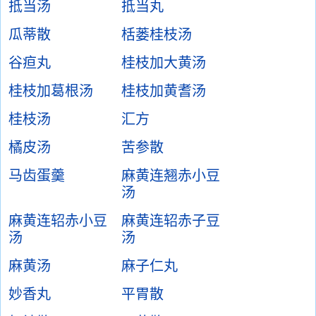
抵当汤
抵当丸
瓜蒂散
栝蒌桂枝汤
谷疸丸
桂枝加大黄汤
桂枝加葛根汤
桂枝加黄耆汤
桂枝汤
汇方
橘皮汤
苦参散
马齿蛋羹
麻黄连翘赤小豆
汤
麻黄连轺赤小豆
麻黄连轺赤子豆
汤
汤
麻黄汤
麻子仁丸
妙香丸
平胃散