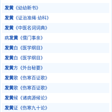
发黄
《幼幼新书》
发黄
《证治准绳·幼科》
发黄
《中医名词词典》
病
发黄
《儒门事亲》
发黄
白《医学纲目》
发黄
白《医学纲目》
发黄
方《外台秘要》
发黄
歌《伤寒百证歌》
发黄
歌《伤寒百证歌》
发黄
候《诸病源候论》
发黄
证《伤寒九十论》