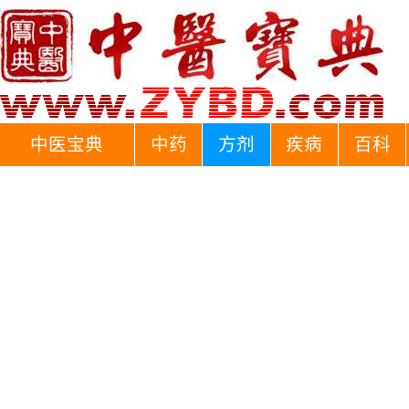
中医宝典
中药
方剂
疾病
百科