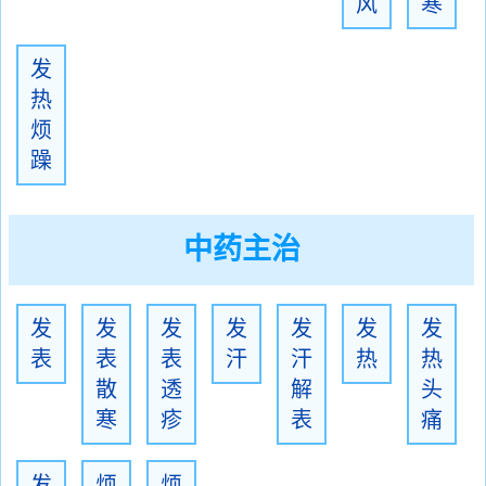
风
寒
发
热
烦
躁
中药主治
发
发
发
发
发
发
发
表
表
表
汗
汗
热
热
散
透
解
头
寒
疹
表
痛
发
烦
烦