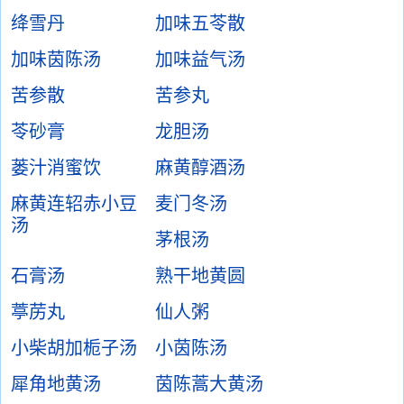
绛雪丹
加味五苓散
加味茵陈汤
加味益气汤
苦参散
苦参丸
苓砂膏
龙胆汤
蒌汁消蜜饮
麻黄醇酒汤
麻黄连轺赤小豆
麦门冬汤
汤
茅根汤
石膏汤
熟干地黄圆
葶苈丸
仙人粥
小柴胡加栀子汤
小茵陈汤
犀角地黄汤
茵陈蒿大黄汤