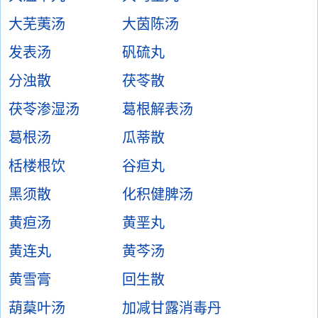
大芜荑汤
大茵陈汤
发表汤
矾硫丸
分浊散
茯苓散
茯苓渗湿汤
葛根解表汤
葛根汤
瓜蒂散
栝楼根饮
谷疸丸
黑须散
化积健脾汤
黄疸汤
黄垩丸
黄连丸
黄芩汤
黄雪膏
回生散
葫葈叶汤
加减甘露消毒丹