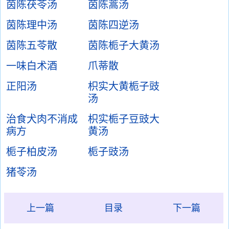
茵陈茯苓汤
茵陈蒿汤
茵陈理中汤
茵陈四逆汤
茵陈五苓散
茵陈栀子大黄汤
一味白术酒
爪蒂散
正阳汤
枳实大黄栀子豉
汤
治食犬肉不消成
枳实栀子豆豉大
病方
黄汤
栀子柏皮汤
栀子豉汤
猪苓汤
上一篇
目录
下一篇