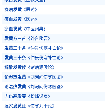
眼白
发黄
【症状大全】
疫病
发黄
《医述》
瘀血
发黄
《医述》
瘀血
发黄
《中医词典》
发黄
方三首《外台秘要》
发黄
三十条《仲景伤寒补亡论》
发黄
三十条《仲景伤寒补亡论》
解散
发黄
候《诸病源候论》
论湿热
发黄
《刘河间伤寒医鉴》
论湿热
发黄
《刘河间伤寒医鉴》
内伤寒
发黄
《松峰说疫》
湿家
发黄
证《伤寒九十论》