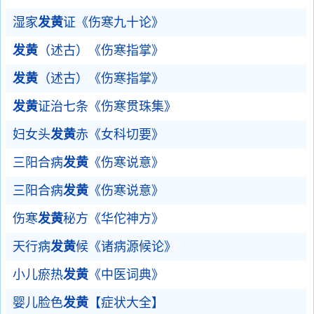
湿家
发黄
证《伤寒九十论》
发黄
（述古）《伤寒指掌》
发黄
（述古）《伤寒指掌》
发黄
证治七条《伤寒贯珠集》
妇女头
发黄
赤《女科切要》
三阳合病
发黄
《伤寒说意》
三阳合病
发黄
《伤寒说意》
伤寒
发黄
秘方《华佗神方》
天行病
发黄
候《诸病源候论》
小儿瘀热
发黄
《中医词典》
婴儿脸色
发黄
【症状大全】