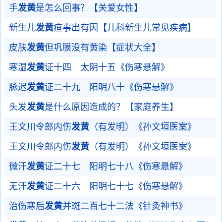
手
发黄
是怎么回事？【关爱女性】
新生儿
发黄
疸事出有因【儿科新生儿常见疾病】
皮肤
发黄
但巩膜没有黄染【症状大全】
寒湿
发黄
证十四 太阴十五《伤寒悬解》
脉迟
发黄
证二十九 阳明八十《伤寒悬解》
头发
发黄
是什么原因造成的？【家庭养生】
王文川令郎内伤
发黄
（有发明）《孙文垣医案》
王文川令郎内伤
发黄
（有发明）《孙文垣医案》
微汗
发黄
证二十七 阳明七十八《伤寒悬解》
无汗
发黄
证二十六 阳明七十七《伤寒悬解》
治伤寒后
发黄
并斑二百七十二法《针灸神书》