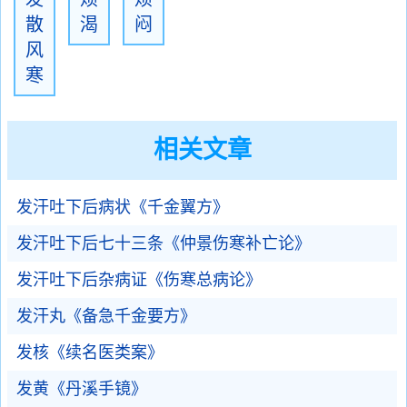
散
渴
闷
风
寒
相关文章
发汗吐下后病状《千金翼方》
发汗吐下后七十三条《仲景伤寒补亡论》
发汗吐下后杂病证《伤寒总病论》
发汗丸《备急千金要方》
发核《续名医类案》
发黄《丹溪手镜》