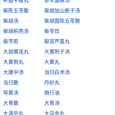
补益牛膝丸
参术健脾汤
柴陈五苓散
柴胡加山栀子汤
柴胡汤
柴胡茵陈五苓散
柴胡枳壳汤
柴苓饮
柴芩煎
聪耳芦荟丸
大胡黄连丸
大黄附子汤
大黄煎丸
大黄丸
大建中汤
当归白术汤
当归散
丹砂丸
导黄汤
倒行油
大青散
大青汤
大温中丸
大乌金丸