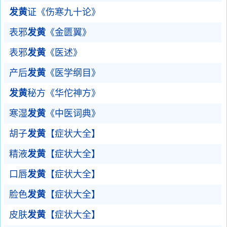
发黄
证《伤寒九十论》
表邪
发黄
《金匮翼》
表邪
发黄
《医述》
产后
发黄
《医学纲目》
发黄
秘方《华佗神方》
寒湿
发黄
《中医词典》
胡子
发黄
【症状大全】
精液
发黄
【症状大全】
口唇
发黄
【症状大全】
脸色
发黄
【症状大全】
皮肤
发黄
【症状大全】