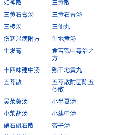
如神散
三黄散
三黄石膏汤
三黄石青汤
三棱汤
三仙丸
伤寒温病附方
生地黄汤
生发膏
食苦瓠中毒治之
方
十四味建中汤
熟干地黄丸
五苓散
五苓散附茵陈五
苓散
吴茱萸汤
小半夏汤
小柴胡汤
小建中汤
硝石矾石散
杏子汤