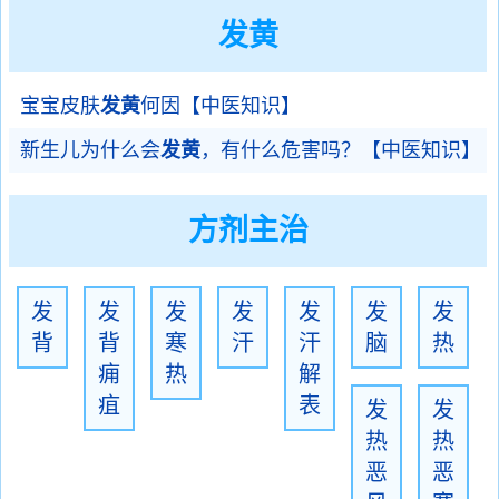
发黄
宝宝皮肤
发黄
何因【中医知识】
新生儿为什么会
发黄
，有什么危害吗？【中医知识】
方剂主治
发
发
发
发
发
发
发
背
背
寒
汗
汗
脑
热
痈
热
解
疽
表
发
发
热
热
恶
恶