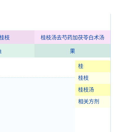
桂枝
桂枝汤去芍药加茯苓白术汤
鱼
果
桂
桂枝
桂枝汤
相关方剂