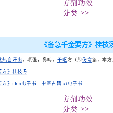
《备急千金要方》桂枝
发热
自汗出
，项强，鼻鸣，
干呕
方（即
伤寒
篇，本方
要方》桂枝汤
方》chm电子书
中医古籍txt电子书