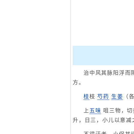
治中风其脉阳浮而
方。
桂
枝
芍药
生姜
（
上
五味
咀三物，切
升，日三，小儿以意减