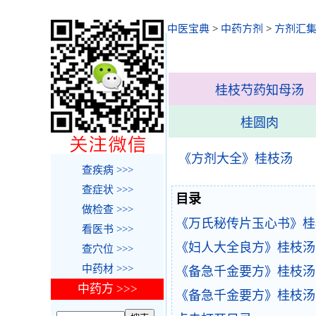
中医宝典
>
中药方剂
>
方剂汇
桂枝芍药知母汤
桂圆肉
《方剂大全》桂枝汤
查疾病 >>>
查症状 >>>
目录
做检查 >>>
《万氏秘传片玉心书》桂
看医书 >>>
《妇人大全良方》桂枝汤
查穴位 >>>
中药材 >>>
《备急千金要方》桂枝汤
中药方 >>>
《备急千金要方》桂枝汤