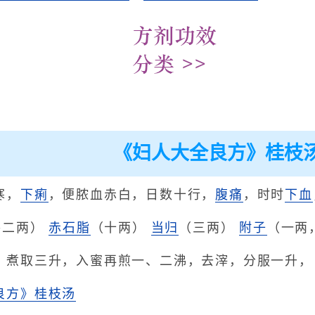
《妇人大全良方》桂枝
寒，
下痢
，便脓血赤白，日数十行，
腹痛
，时时
下血
各二两）
赤石脂
（十两）
当归
（三两）
附子
（一两
，煮取三升，入蜜再煎一、二沸，去滓，分服一升，
良方》桂枝汤