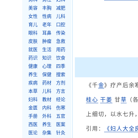
美容
丰胸
减肥
女性
性病
儿科
育儿
老年
口腔
眼科
耳鼻
传染
皮肤
肿瘤
急救
就医
生活
用药
药识
知识
饮食
健康
心理
四季
养生
保健
搜索
疾病
药材
方剂
《千
金
》疗产后余
本草
儿科
方言
桂心
干姜
甘
草
（
妇科
教材
经论
金匮
内科
伤寒
上细切，以水七升
手册
外科
五官
西医
养生
医案
引用：
《妇人大全
医论
杂集
针灸