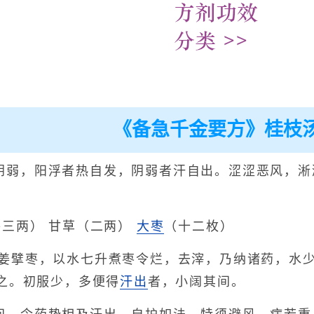
《备急千金要方》桂枝
阴弱，阳浮者热自发，阴弱者汗自出。涩涩恶风，淅
各三两） 甘草（二两）
大枣
（十二枚）
姜擘枣，以水七升煮枣令烂，去滓，乃纳诸药，水
之。初服少，多便得
汗出
者，小阔其间。