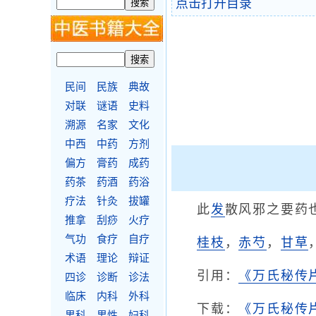
点击打开目录
民间
民族
典故
对联
谜语
史料
溯源
名家
文化
中西
中药
方剂
偏方
膏药
成药
药茶
药酒
药浴
疗法
针灸
拔罐
此
发
散风邪之要药
推拿
刮痧
火疗
气功
食疗
自疗
桂枝
，
赤芍
，
甘草
术语
理论
辩证
引用：
《万氏秘传
四诊
诊断
诊法
临床
内科
外科
下载：
《万氏秘传
男科
男性
妇科