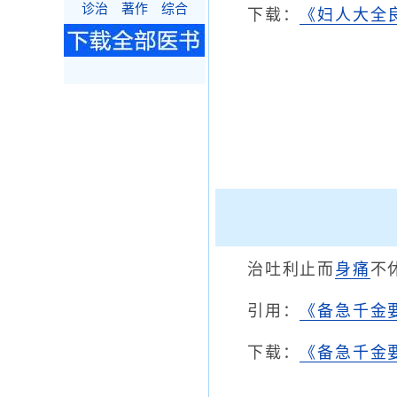
诊治
著作
综合
下载：
《妇人大全良
治吐利止而
身痛
不
引用：
《备急千金
下载：
《备急千金要