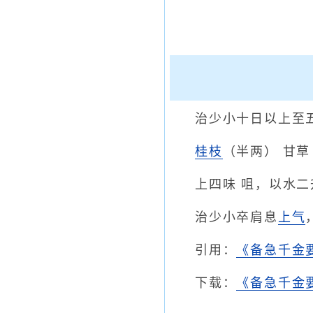
治少小十日以上至
桂枝
（半两） 甘
上四味 咀，以水
治少小卒肩息
上气
引用：
《备急千金
下载：
《备急千金要