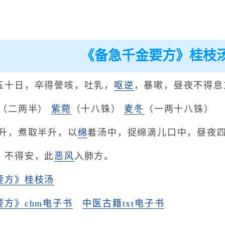
《备急千金要方》桂枝
五十日，卒得謦咳，吐乳，
呕逆
，暴嗽，昼夜不得息
草（二两半）
紫菀
（十八铢）
麦冬
（一两十八铢）
二升，煮取半升，以
绵
着汤中，捉绵滴儿口中，昼夜
，不得安，此
恶风
入肺方。
要方》桂枝汤
方》chm电子书
中医古籍txt电子书