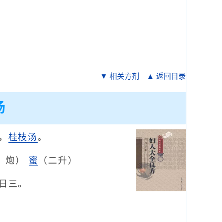
▼ 相关方剂
▲ 返回目录
汤
，
桂枝汤
。
，炮）
蜜
（二升）
日三。