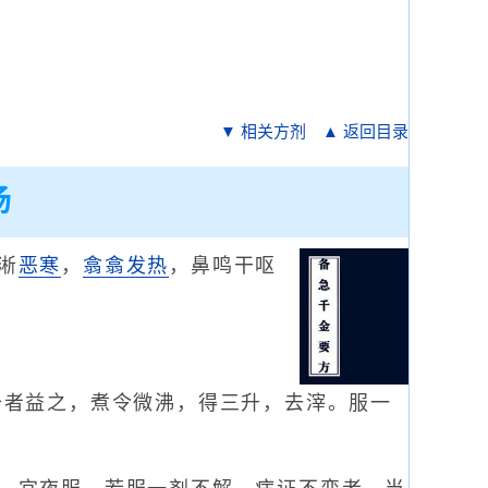
▼ 相关方剂
▲ 返回目录
汤
淅
恶寒
，
翕翕发热
，鼻鸣干呕
少者益之，煮令微沸，得三升，去滓。服一