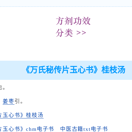
《万氏秘传片玉心书》桂枝汤
也。
，
姜
枣
引。
片玉心书》桂枝汤
片玉心书》chm电子书
中医古籍txt电子书