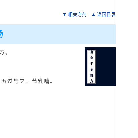
▼ 相关方剂
▲ 返回目录
汤
方。
四五过与之。节乳哺。