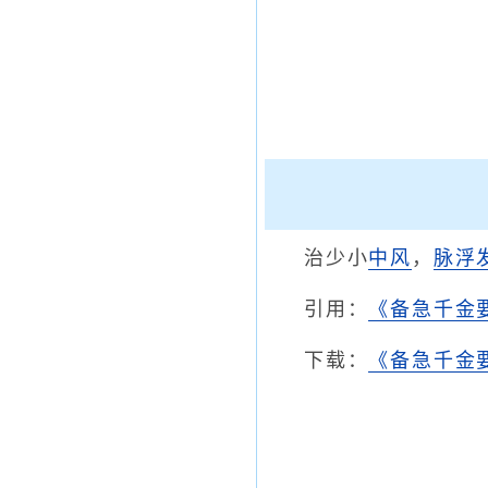
治少小
中风
，
脉浮
引用：
《备急千金
下载：
《备急千金要