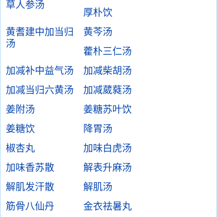
草人参汤
厚朴饮
黄耆建中加当归
黄芩汤
汤
藿朴三仁汤
加减补中益气汤
加减柴胡汤
加减当归六黄汤
加减葳蕤汤
姜附汤
姜糖苏叶饮
姜糖饮
降胃汤
椒杏丸
加味白虎汤
加味香苏散
解表升麻汤
解肌发汗散
解肌汤
筋骨八仙丹
金衣祛暑丸