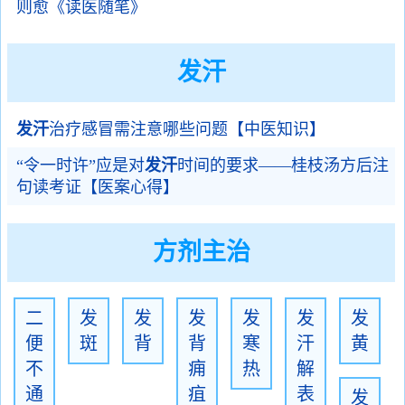
则愈《读医随笔》
发汗
发汗
治疗感冒需注意哪些问题【中医知识】
“令一时许”应是对
发汗
时间的要求——桂枝汤方后注
句读考证【医案心得】
方剂主治
二
发
发
发
发
发
发
便
斑
背
背
寒
汗
黄
不
痈
热
解
通
疽
表
发