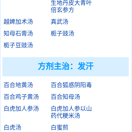
生地丹皮大青叶
倍玄参方
越婢加术汤
真武汤
知母石膏汤
栀子豉汤
栀子豆豉汤
方剂主治：
发汗
百合地黄汤
百合狐惑阴阳毒
百合鸡子黄汤
百合知母汤
白虎加人参汤
白虎加人参以山
药代粳米汤
白虎汤
白蜜煎