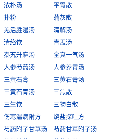
浓朴汤
平胃散
扑粉
蒲灰散
羌活胜湿汤
清解汤
清络饮
青盂汤
秦艽升麻汤
全真一气汤
人参芍药汤
人参养胃汤
三黄石膏
三黄石膏汤
三黄石青汤
三焦散
三生饮
三物白散
伤寒温病附方
烧盐探吐方
芍药附子甘草汤
芍药甘草附子汤