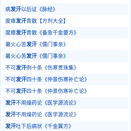
病
发汗
以后证《脉经》
度瘴
发汗
青散【方剂大全】
度瘴
发汗
青散《备急千金要方》
暑火心苦
发汗
《儒门事亲》
暑火心苦
发汗
《儒门事亲》
不可
发汗
例十条《伤寒贯珠集》
不可
发汗
四十条《仲景伤寒补亡论》
不可
发汗
四十条《仲景伤寒补亡论》
发汗
不用燥药论《医学源流论》
发汗
不用燥药论《医学源流论》
发汗
吐下后病状《千金翼方》