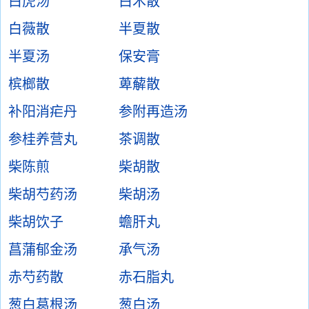
白虎汤
白术散
白薇散
半夏散
半夏汤
保安膏
槟榔散
萆薢散
补阳消疟丹
参附再造汤
参桂养营丸
茶调散
柴陈煎
柴胡散
柴胡芍药汤
柴胡汤
柴胡饮子
蟾肝丸
菖蒲郁金汤
承气汤
赤芍药散
赤石脂丸
葱白葛根汤
葱白汤