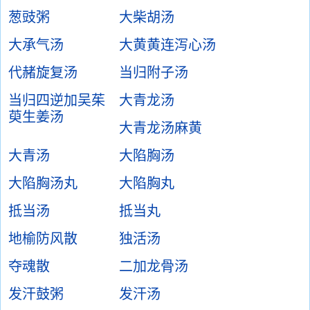
葱豉粥
大柴胡汤
大承气汤
大黄黄连泻心汤
代赭旋复汤
当归附子汤
当归四逆加吴茱
大青龙汤
萸生姜汤
大青龙汤麻黄
大青汤
大陷胸汤
大陷胸汤丸
大陷胸丸
抵当汤
抵当丸
地榆防风散
独活汤
夺魂散
二加龙骨汤
发汗鼓粥
发汗汤