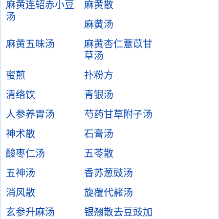
麻黄连轺赤小豆
麻黄散
汤
麻黄汤
麻黄五味汤
麻黄杏仁薏苡甘
草汤
蜜煎
扑粉方
清络饮
青银汤
人参养胃汤
芍药甘草附子汤
神术散
石膏汤
酸枣仁汤
五苓散
五神汤
香苏葱豉汤
消风散
旋覆代赭汤
玄参升麻汤
银翘散去豆豉加