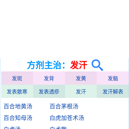
方剂主治：
发汗
发斑
发背
发黄
发脑
发表散寒
发表透疹
发汗
发汗解表
百合地黄汤
百合茅根汤
百合知母汤
白虎加苍术汤