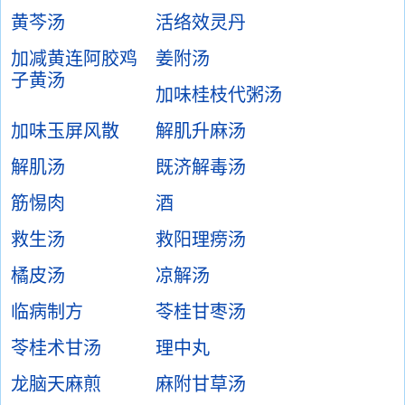
黄芩汤
活络效灵丹
加减黄连阿胶鸡
姜附汤
子黄汤
加味桂枝代粥汤
加味玉屏风散
解肌升麻汤
解肌汤
既济解毒汤
筋惕肉
酒
救生汤
救阳理痨汤
橘皮汤
凉解汤
临病制方
苓桂甘枣汤
苓桂术甘汤
理中丸
龙脑天麻煎
麻附甘草汤