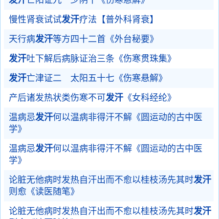
发汗
亡阳证九 少阴十《伤寒悬解》
慢性肾衰试试
发汗
疗法【普外科肾衰】
天行病
发汗
等方四十二首《外台秘要》
发汗
吐下解后病脉证治三条《伤寒贯珠集》
发汗
亡津证二 太阳五十七《伤寒悬解》
产后诸发热状类伤寒不可
发汗
《女科经纶》
温病忌
发汗
何以温病非得汗不解《圆运动的古中医
学》
温病忌
发汗
何以温病非得汗不解《圆运动的古中医
学》
论脏无他病时发热自汗出而不愈以桂枝汤先其时
发汗
则愈《读医随笔》
论脏无他病时发热自汗出而不愈以桂枝汤先其时
发汗