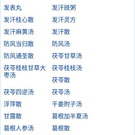
发表丸
发汗豉粥
发汗桂心散
发汗灵方
发汗麻黄汤
发汗散
防风当归散
防风汤
防风通圣散
茯苓甘草汤
茯苓桂枝甘草大
茯苓桂枝汤
枣汤
茯苓散
茯苓四逆汤
茯苓汤
浮萍散
干姜附子汤
甘露散
葛根加半夏汤
葛根人参汤
葛根散