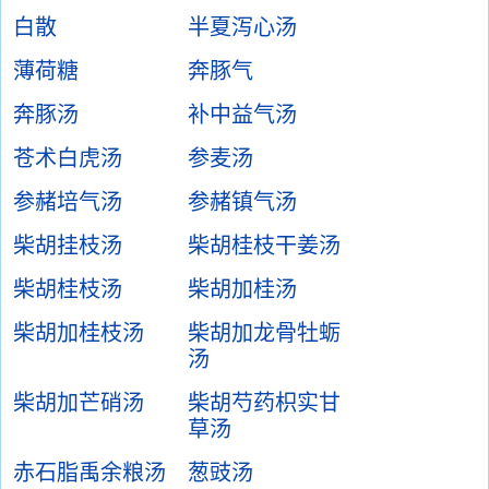
白散
半夏泻心汤
薄荷糖
奔豚气
奔豚汤
补中益气汤
苍术白虎汤
参麦汤
参赭培气汤
参赭镇气汤
柴胡挂枝汤
柴胡桂枝干姜汤
柴胡桂枝汤
柴胡加桂汤
柴胡加桂枝汤
柴胡加龙骨牡蛎
汤
柴胡加芒硝汤
柴胡芍药枳实甘
草汤
赤石脂禹余粮汤
葱豉汤