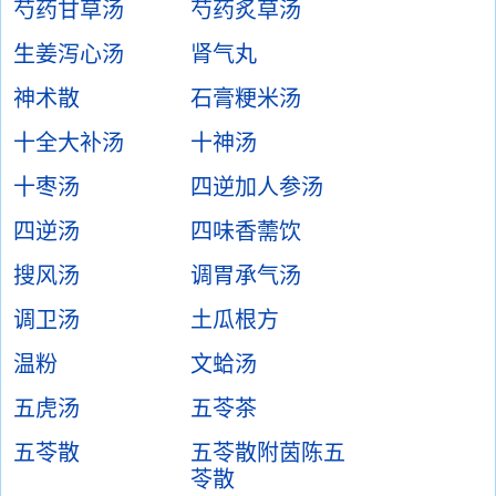
芍药甘草汤
芍药炙草汤
生姜泻心汤
肾气丸
神术散
石膏粳米汤
十全大补汤
十神汤
十枣汤
四逆加人参汤
四逆汤
四味香薷饮
搜风汤
调胃承气汤
调卫汤
土瓜根方
温粉
文蛤汤
五虎汤
五苓茶
五苓散
五苓散附茵陈五
苓散