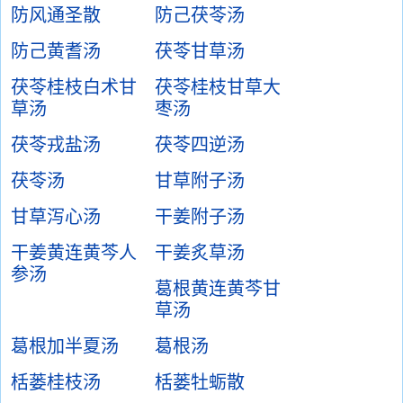
防风通圣散
防己茯苓汤
防己黄耆汤
茯苓甘草汤
茯苓桂枝白术甘
茯苓桂枝甘草大
草汤
枣汤
茯苓戎盐汤
茯苓四逆汤
茯苓汤
甘草附子汤
甘草泻心汤
干姜附子汤
干姜黄连黄芩人
干姜炙草汤
参汤
葛根黄连黄芩甘
草汤
葛根加半夏汤
葛根汤
栝蒌桂枝汤
栝蒌牡蛎散