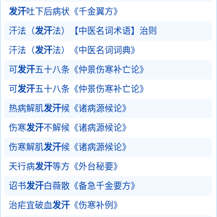
发汗
吐下后病状《千金翼方》
汗法（
发汗
法）【中医名词术语】治则
汗法（
发汗
法）《中医名词词典》
可
发汗
五十八条《仲景伤寒补亡论》
可
发汗
五十八条《仲景伤寒补亡论》
热病解肌
发汗
候《诸病源候论》
伤寒
发汗
不解候《诸病源候论》
伤寒解肌
发汗
候《诸病源候论》
天行病
发汗
等方《外台秘要》
诏书
发汗
白薇散《备急千金要方》
治疟宜破血
发汗
《伤寒补例》