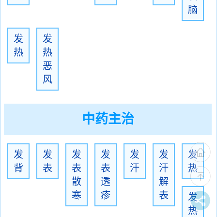
脑
发
发
热
热
恶
风
中药主治
发
发
发
发
发
发
发
背
表
表
表
汗
汗
热
散
透
解
寒
疹
表
发
热