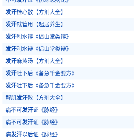
不可
发汗
证《伤寒总病论》
发汗
桂心散【方剂大全】
发汗
就管用【起居养生】
发汗
利水辩《侣山堂类辩》
发汗
利水辩《侣山堂类辩》
发汗
麻黄汤【方剂大全】
发汗
吐下后《备急千金要方》
发汗
吐下后《备急千金要方》
解肌
发汗
散【方剂大全】
病不可
发汗
证《脉经》
病不可
发汗
证《脉经》
病
发汗
以后证《脉经》