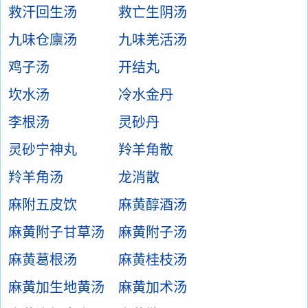
救汗回生汤
救亡生阴汤
九味仓廪汤
九味羌活汤
鸡子汤
开结丸
坎水汤
冷水金丹
李根汤
灵砂丹
灵砂宁神丸
羚羊角散
羚羊角汤
龙消散
麻附五皮饮
麻黄醇酒汤
麻黄附子甘草汤
麻黄附子汤
麻黄葛根汤
麻黄桂枝汤
麻黄加生地黄汤
麻黄加术汤