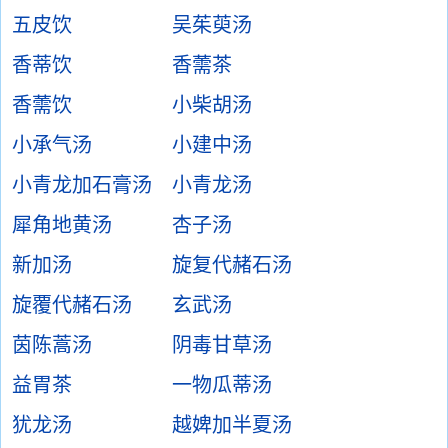
五皮饮
吴茱萸汤
香蒂饮
香薷茶
香薷饮
小柴胡汤
小承气汤
小建中汤
小青龙加石膏汤
小青龙汤
犀角地黄汤
杏子汤
新加汤
旋复代赭石汤
旋覆代赭石汤
玄武汤
茵陈蒿汤
阴毒甘草汤
益胃茶
一物瓜蒂汤
犹龙汤
越婢加半夏汤