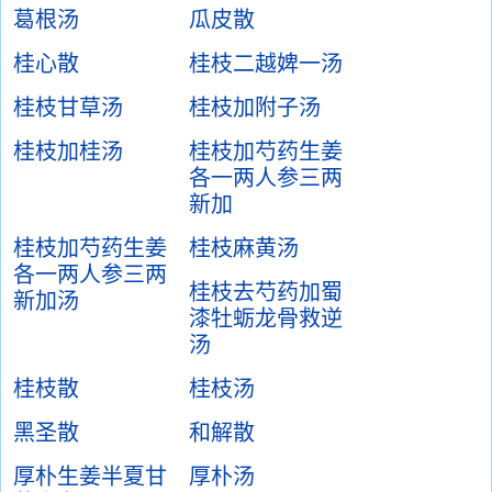
葛根汤
瓜皮散
桂心散
桂枝二越婢一汤
桂枝甘草汤
桂枝加附子汤
桂枝加桂汤
桂枝加芍药生姜
各一两人参三两
新加
桂枝加芍药生姜
桂枝麻黄汤
各一两人参三两
桂枝去芍药加蜀
新加汤
漆牡蛎龙骨救逆
汤
桂枝散
桂枝汤
黑圣散
和解散
厚朴生姜半夏甘
厚朴汤