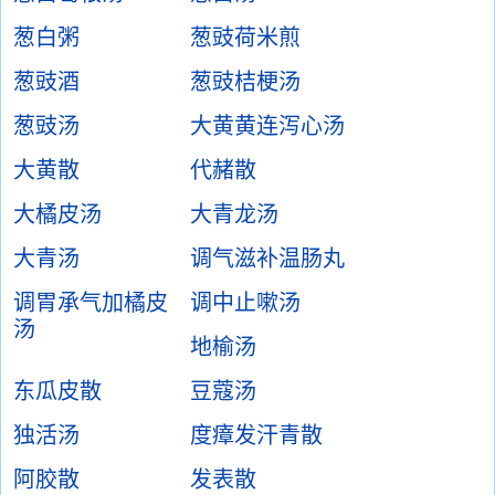
葱白粥
葱豉荷米煎
葱豉酒
葱豉桔梗汤
葱豉汤
大黄黄连泻心汤
大黄散
代赭散
大橘皮汤
大青龙汤
大青汤
调气滋补温肠丸
调胃承气加橘皮
调中止嗽汤
汤
地榆汤
东瓜皮散
豆蔻汤
独活汤
度瘴发汗青散
阿胶散
发表散