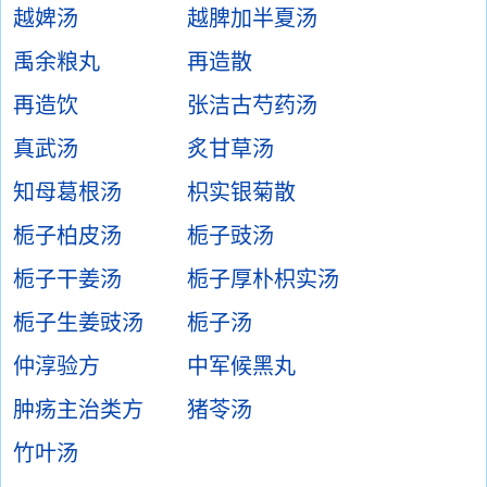
越婢汤
越脾加半夏汤
禹余粮丸
再造散
再造饮
张洁古芍药汤
真武汤
炙甘草汤
知母葛根汤
枳实银菊散
栀子柏皮汤
栀子豉汤
栀子干姜汤
栀子厚朴枳实汤
栀子生姜豉汤
栀子汤
仲淳验方
中军候黑丸
肿疡主治类方
猪苓汤
竹叶汤