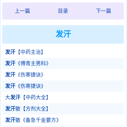
上一篇
目录
下一篇
发汗
发汗
【中药主治】
发汗
《傅青主男科》
发汗
《伤寒捷诀》
发汗
《伤寒捷诀》
大
发汗
【中药大全】
发汗
散【方剂大全】
发汗
散《备急千金要方》