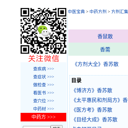
中医宝典
>
中药方剂
>
方剂汇
香鼠散
香薷
《方剂大全》香苏散
查疾病 >>>
查症状 >>>
目录
做检查 >>>
《博济方》香苏散
看医书 >>>
《太平惠民和剂局方》香
查穴位 >>>
中药材 >>>
《医方考》香苏散
中药方 >>>
《目经大成》香苏散