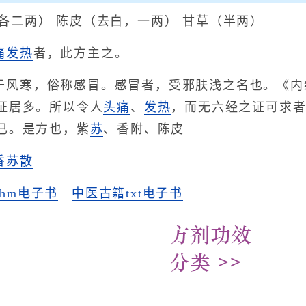
各二两） 陈皮（去白，一两） 甘草（半两）
痛发热
者，此方主之。
于风寒，俗称感冒。感冒者，受邪肤浅之名也。《内
证居多。所以令人
头痛
、
发热
，而无六经之证可求
已。是方也，紫
苏
、香附、陈皮
香苏散
hm电子书
中医古籍txt电子书