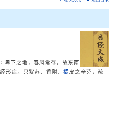
∶卑下之地，春风常存。故东南
六经形症。只紫苏、香附、
橘
皮之辛芬，疏