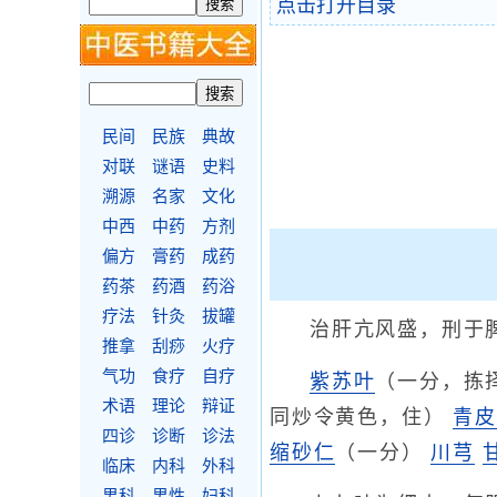
点击打开目录
民间
民族
典故
对联
谜语
史料
溯源
名家
文化
中西
中药
方剂
偏方
膏药
成药
药茶
药酒
药浴
疗法
针灸
拔罐
治肝亢风盛，刑于
推拿
刮痧
火疗
气功
食疗
自疗
紫苏叶
（一分，拣
术语
理论
辩证
同炒令黄色，住）
青皮
四诊
诊断
诊法
缩砂仁
（一分）
川芎
临床
内科
外科
男科
男性
妇科