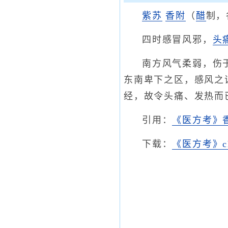
紫苏
香附
（
醋
制，
四时感冒风邪，
头
南方风气柔弱，伤
东南卑下之区，感风之
经，故令头痛、发热而
引用：
《医方考》
下载：
《医方考》c