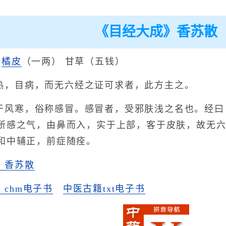
《目经大成》香苏散
）
橘皮
（一两） 甘草（五钱）
热，目病，而无六经之证可求者，此方主之。
于风寒，俗称感冒。感冒者，受邪肤浅之名也。经曰
所感之气，由鼻而入，实于上部，客于皮肤，故无
和中辅正，前症随痊。
》香苏散
chm电子书
中医古籍txt电子书