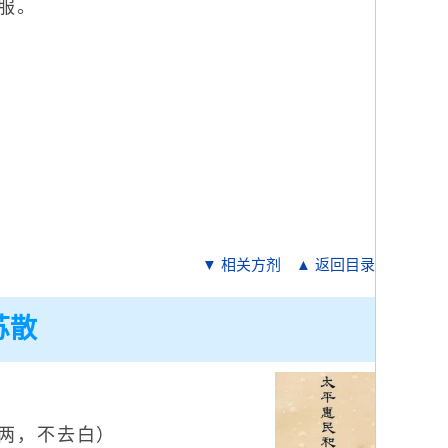
服。
▼ 相关方剂
▲ 返回目录
苏散
两，不去白）