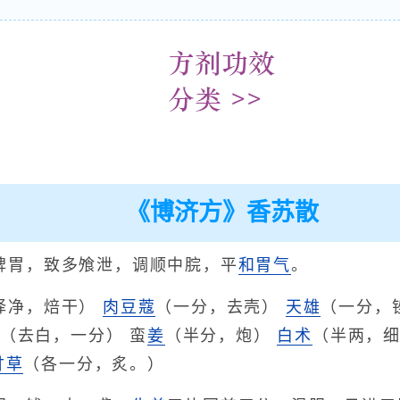
《博济方》香苏散
脾胃，致多飧泄，调顺中脘，平
和胃气
。
择净，焙干）
肉豆蔻
（一分，去壳）
天雄
（一分，
（去白，一分） 蛮
姜
（半分，炮）
白术
（半两，
甘草
（各一分，炙。）