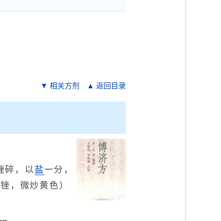
▼ 相关方剂
▲ 返回目录
锉碎，以
盐
一分，
细锉，微炒黄色）