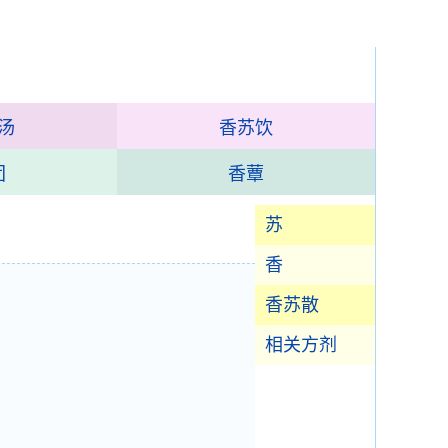
汤
香苏饮
团
香蕈
苏
香
香苏散
相关方剂