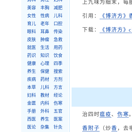
上九味为细末，每
美容
丰胸
减肥
引用：
《博济方》
女性
性病
儿科
育儿
老年
口腔
下载：
《博济方》c
眼科
耳鼻
传染
皮肤
肿瘤
急救
就医
生活
用药
药识
知识
饮食
健康
心理
四季
养生
保健
搜索
疾病
药材
方剂
本草
儿科
方言
妇科
教材
经论
金匮
内科
伤寒
手册
外科
五官
治四时
瘟疫
、
伤寒
西医
养生
医案
医论
杂集
针灸
香附子
（炒
香
，去