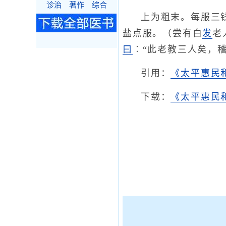
诊治
著作
综合
上为粗末。每服三
盐点服。（尝有白
发
老
曰
︰“此老教三人矣，稽
引用：
《太平惠民
下载：
《太平惠民