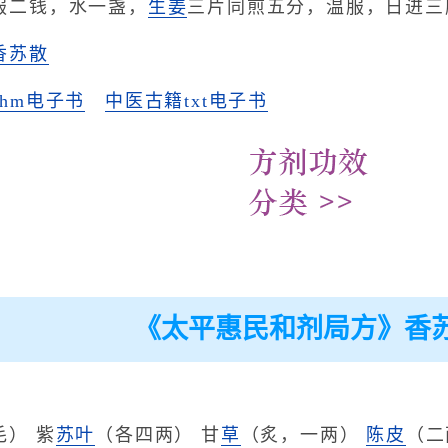
服二钱，水一盏，
生姜
三片同煎五分，温服，日进三
香苏散
hm电子书
中医古籍txt电子书
《太平惠民和剂局方》香
。
毛） 紫
苏叶
（各四两） 甘
草
（炙，一两）
陈皮
（二