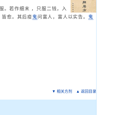
服。若作细末 ，只服二钱，入
 皆愈。其后疫
鬼
问富人，富人以实告。
鬼
▼ 相关方剂
▲ 返回目录