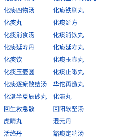
化痰四物汤
化痰铁刷丸
化痰丸
化痰涎方
化痰消食汤
化痰消饮丸
化痰延寿丹
化痰延寿丸
化痰饮
化痰玉壶丸
化痰玉壶圆
化痰止嗽丸
化痰逐瘀散结汤
华佗再造丸
化涎半夏辰砂丸
化滞丸
回生救急散
回阳软坚汤
虎睛丸
混元丹
活络丹
豁痰定喘汤