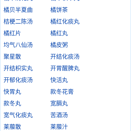
橘贝半夏曲
橘饼茶
桔梗二陈汤
橘红化痰丸
橘红片
橘红丸
均气八仙汤
橘皮粥
聚星散
开结化痰汤
开结枳实丸
开胃醒脾丸
开郁化痰汤
快活丸
快胃丸
款冬花膏
款冬丸
宽膈丸
宽气化痰丸
苦酒汤
莱菔散
莱菔汁