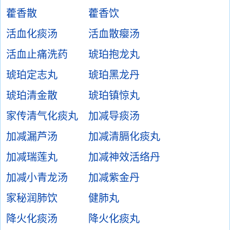
藿香散
藿香饮
活血化痰汤
活血散瘿汤
活血止痛洗药
琥珀抱龙丸
琥珀定志丸
琥珀黑龙丹
琥珀清金散
琥珀镇惊丸
家传清气化痰丸
加减导痰汤
加减漏芦汤
加减清膈化痰丸
加减瑞莲丸
加减神效活络丹
加减小青龙汤
加减紫金丹
家秘润肺饮
健肺丸
降火化痰汤
降火化痰丸