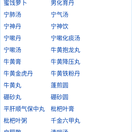
蜜饯萝卜
男化育丹
宁肺汤
宁气汤
宁神丹
宁神饮
宁嗽丹
宁嗽化痰汤
宁嗽汤
牛黄抱龙丸
牛黄膏
牛黄降压丸
牛黄金虎丹
牛黄铁粉丹
牛黄丸
蓬煎圆
硼砂丸
硼砂圆
平肝顺气保中丸
枇杷叶膏
枇杷叶粥
千金六甲丸