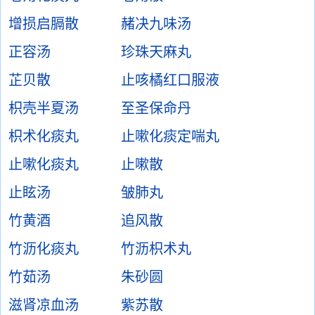
增损启膈散
赭决九味汤
正容汤
珍珠天麻丸
芷贝散
止咳橘红口服液
枳壳半夏汤
至圣保命丹
枳术化痰丸
止嗽化痰定喘丸
止嗽化痰丸
止嗽散
止眩汤
皱肺丸
竹黄酒
追风散
竹沥化痰丸
竹沥枳术丸
竹茹汤
朱砂圆
滋肾凉血汤
紫苏散