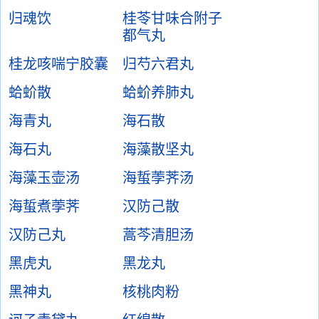
归魂饮
桂苓甘味合附子
都气丸
桂龙咳喘宁胶囊
归芍六君丸
蛤蚧散
蛤蚧养肺丸
海青丸
海石散
海石丸
海藻散坚丸
海藻玉壶汤
海蜇荸荠汤
海蜇煮荸荠
汉防己散
汉防己丸
蒿芩清胆汤
黑虎丸
黑龙丸
黑神丸
核桃肉粉