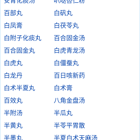
安胃化痰汤
叭哒杏仁粉
百部丸
白矾丸
白凤膏
白茯苓丸
白附子化痰丸
百合固金汤
百合固金丸
白虎青龙汤
白虎丸
白僵蚕丸
白龙丹
百日咳新药
白术半夏丸
白术膏
百效丸
八角金盘汤
半附汤
半瓜丸
半黄丸
半苓平胃散
半墨丸
半夏白术天麻汤