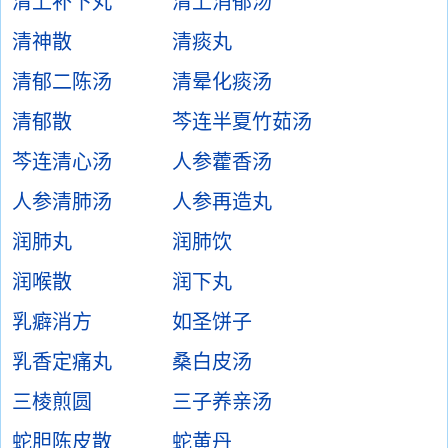
清上补下丸
清上消郁汤
清神散
清痰丸
清郁二陈汤
清晕化痰汤
清郁散
芩连半夏竹茹汤
芩连清心汤
人参藿香汤
人参清肺汤
人参再造丸
润肺丸
润肺饮
润喉散
润下丸
乳癖消方
如圣饼子
乳香定痛丸
桑白皮汤
三棱煎圆
三子养亲汤
蛇胆陈皮散
蛇黄丹