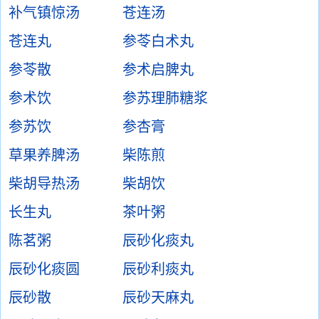
补气镇惊汤
苍连汤
苍连丸
参苓白术丸
参苓散
参术启脾丸
参术饮
参苏理肺糖浆
参苏饮
参杏膏
草果养脾汤
柴陈煎
柴胡导热汤
柴胡饮
长生丸
茶叶粥
陈茗粥
辰砂化痰丸
辰砂化痰圆
辰砂利痰丸
辰砂散
辰砂天麻丸