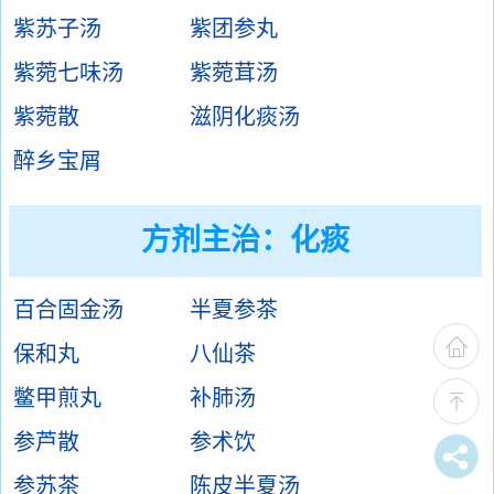
紫苏子汤
紫团参丸
紫菀七味汤
紫菀茸汤
紫菀散
滋阴化痰汤
醉乡宝屑
方剂主治：
化痰
百合固金汤
半夏参茶
保和丸
八仙茶
鳖甲煎丸
补肺汤
参芦散
参术饮
参苏茶
陈皮半夏汤