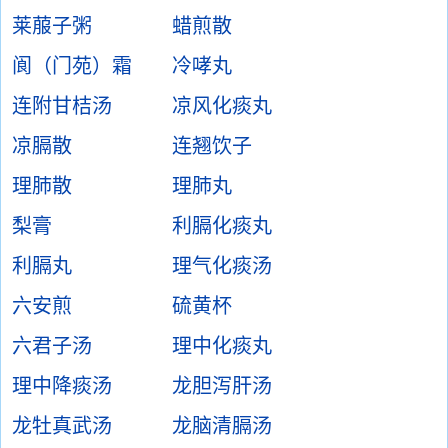
莱菔子粥
蜡煎散
阆（门苑）霜
冷哮丸
连附甘桔汤
凉风化痰丸
凉膈散
连翘饮子
理肺散
理肺丸
梨膏
利膈化痰丸
利膈丸
理气化痰汤
六安煎
硫黄杯
六君子汤
理中化痰丸
理中降痰汤
龙胆泻肝汤
龙牡真武汤
龙脑清膈汤