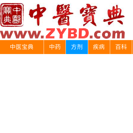
中医宝典
中药
方剂
疾病
百科