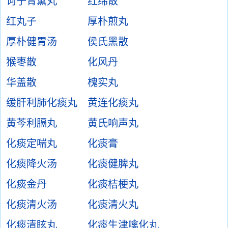
诃子青黛丸
红绵散
红丸子
厚朴煎丸
厚朴健胃汤
侯氏黑散
猴枣散
化风丹
华盖散
槐实丸
缓肝利肺化痰丸
黄连化痰丸
黄芩利膈丸
黄氏响声丸
化痰定喘丸
化痰膏
化痰降火汤
化痰健脾丸
化痰金丹
化痰桔梗丸
化痰清火汤
化痰清火丸
化痰清眩丸
化痰生津噙化丸