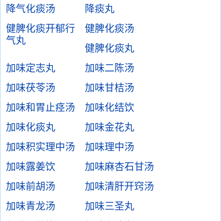
降气化痰汤
降痰丸
健脾化痰开郁行
健脾化痰汤
气丸
健脾化痰丸
加味定志丸
加味二陈汤
加味茯苓汤
加味甘桔汤
加味和胃止痉汤
加味化结饮
加味化痰丸
加味金花丸
加味积实理中汤
加味理中汤
加味露姜饮
加味麻杏石甘汤
加味前胡汤
加味清肝开窍汤
加味青龙汤
加味三圣丸