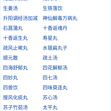
生姜汤
生铁落饮
升阳调经汤加减
神仙解毒万病丸
石菖蒲丸
十香返魂丹
十香返生丸
寿星丸
疏风止嗽丸
水银扁丸子
顺元散
疏土汤
四海舒郁丸
四花解郁汤
四妙丸
四七汤
四兽饮
四味萸连丸
搜风化痰丸
苏心汤
苏子竹茹汤
太平丸