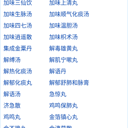
加味三仙饮
加味上清丸
加味生脉汤
加味顺气化痰汤
加味四七汤
加味温胆汤
加味逍遥散
加味枳术汤
集成金粟丹
解毒雄黄丸
解缚汤
解肌宁嗽丸
解热化痰汤
解语丹
解郁化痰丸
解郁舒肺和脉膏
解语汤
急惊丸
济急散
鸡鸣保肺丸
鸡鸣丸
金箔镇心丸