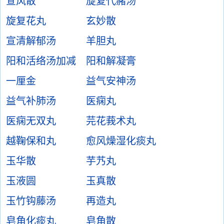
宣风散
旋复代赭汤
旋复花丸
玄妙散
宣清解郁汤
羊胆丸
阳和活络汤加减
阳和解凝膏
一厘金
益气安神汤
益气补肺汤
医痫丸
医痫无双丸
芫花莪术丸
越鞠保和丸
愈风燥湿化痰丸
玉华散
芋艿丸
玉液圆
玉真散
玉竹钩藤汤
再造丸
皂角化痰丸
皂角散