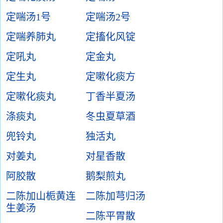
定喘汤1号
定喘汤2号
定喘养肺丸
定搐化风锭
定吼丸
定金丸
定生丸
定嗽化痰方
定嗽化痰丸
丁香半夏汤
涤痰丸
冬虫夏草酒
兜铃丸
独活丸
对姜丸
对星香散
阿胶散
鹅梨煎丸
二陈加山栀黄连
二陈加芎归汤
生姜汤
二陈平胃散