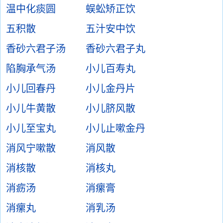
温中化痰圆
蜈蚣矫正饮
五积散
五汁安中饮
香砂六君子汤
香砂六君子丸
陷胸承气汤
小儿百寿丸
小儿回春丹
小儿金丹片
小儿牛黄散
小儿脐风散
小儿至宝丸
小儿止嗽金丹
消风宁嗽散
消风散
消核散
消核丸
消疬汤
消瘰膏
消瘰丸
消乳汤