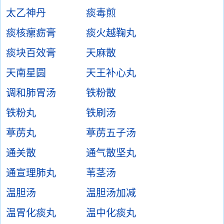
太乙神丹
痰毒煎
痰核瘰疬膏
痰火越鞠丸
痰块百效膏
天麻散
天南星圆
天王补心丸
调和肺胃汤
铁粉散
铁粉丸
铁刷汤
葶苈丸
葶苈五子汤
通关散
通气散坚丸
通宣理肺丸
苇茎汤
温胆汤
温胆汤加减
温胃化痰丸
温中化痰丸