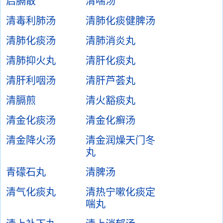
启膈散
清喘汤
清毒利肺汤
清肺化痰健脾汤
清肺化痰汤
清肺消炎丸
清肺抑火丸
清肝化痰丸
清肝利咽汤
清肝芦荟丸
清膈煎
清火豁痰丸
清金化痰汤
清金化癣汤
清金降火汤
清金润燥天门冬
丸
青礞石丸
清脾汤
清气化痰丸
清热宁嗽化痰定
喘丸