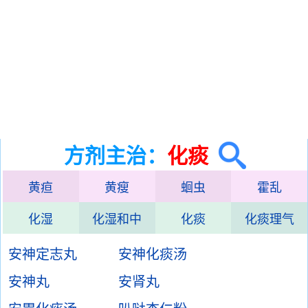
方剂主治：
化痰
黄疸
黄瘦
蛔虫
霍乱
化湿
化湿和中
化痰
化痰理气
安神定志丸
安神化痰汤
安神丸
安肾丸