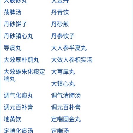
大辰砂丸
大金丹
荡脾汤
丹青饮
丹砂饼子
丹砂煎
丹砂镇心丸
丹参饮子
导痰丸
大人参半夏丸
大效厚朴煎丸
大效人参枳实汤
大效雄朱化痰定
大芎犀丸
喘丸
大镇心丸
调气化痰丸
调气清肺汤
调元百补膏
调元百朴膏
地黄饮
定喘固金丸
定喘化痰汤
定喘汤