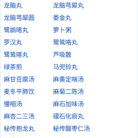
龙脑丸
龙脑芎犀丸
龙脑芎犀圆
娄金丸
鹭鹚喀丸
萝卜粥
罗汉丸
鹭鸶咯丸
鹭鸶喀丸
芦吸散
绿茶煎
马兜铃丸
麻甘豆腐汤
麻黄定喘汤
麦冬平肺饮
麻菊二陈汤
慢咽汤
麻石加味汤
麻杏二三汤
礞石化痰丸
秘传抱龙丸
秘传酸枣仁汤