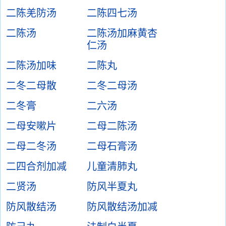
二陈羌防汤
二陈四七汤
二陈汤
二陈汤加麻黄杏
仁汤
二陈汤加味
二陈丸
二冬二母散
二冬二母汤
二冬膏
二六汤
二母安嗽片
二母二陈汤
二母二冬汤
二母石膏汤
二四合剂加减
儿童清肺丸
二贤汤
防风半夏丸
防风散结汤
防风散结汤加减