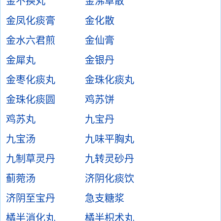
金不换丸
金沸草散
金凤化痰膏
金化散
金水六君煎
金仙膏
金犀丸
金银丹
金枣化痰丸
金珠化痰丸
金珠化痰圆
鸡苏饼
鸡苏丸
九宝丹
九宝汤
九味平胸丸
九制草灵丹
九转灵砂丹
蓟菀汤
济阴化痰饮
济阴至宝丹
急支糖浆
橘半消化丸
橘半枳术丸