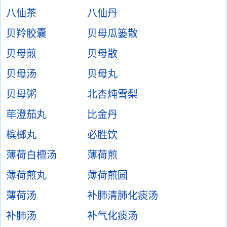
八仙茶
八仙丹
贝羚胶囊
贝母瓜篓散
贝母煎
贝母散
贝母汤
贝母丸
贝母粥
北杏炖雪梨
荜澄茄丸
比金丹
槟榔丸
必胜饮
薄荷白檀汤
薄荷煎
薄荷煎丸
薄荷煎圆
薄荷汤
补肺清肺化痰汤
补肺汤
补气化痰汤