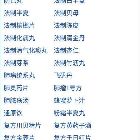
防己丸
法制白半夏
法制半夏
法制贝母
法制槟榔片
法制陈皮
法制化痰丸
法制清金丹
法制清气化痰丸
法制杏仁
法制芽茶
法制竹沥丸
肺病统系丸
飞矾丹
肺灵药片
肺瘤1号方
肺脓疡汤
蜂蜜萝卜汁
逢原饮
粉霜半夏丸
复方川贝精片
复方黄药子酒
复方金荞片
复方千日红片