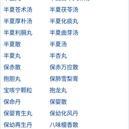
半夏苍术汤
半夏茯苓汤
半夏厚朴汤
半夏化痰丸
半夏利膈丸
半夏曲芽汤
半夏散
半夏汤
半夏丸
半杏丸
保赤散
保赤万应散
抱胆丸
保肺雪梨膏
宝咳宁颗粒
抱龙丸
保命丹
保婴散
保婴育生丸
保幼化风丹
保幼再生丹
八味檀香散