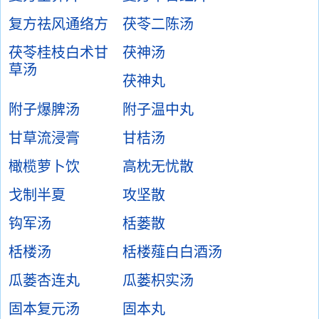
复方祛风通络方
茯苓二陈汤
茯苓桂枝白术甘
茯神汤
草汤
茯神丸
附子爆脾汤
附子温中丸
甘草流浸膏
甘桔汤
橄榄萝卜饮
高枕无忧散
戈制半夏
攻坚散
钩军汤
栝蒌散
栝楼汤
栝楼薤白白酒汤
瓜蒌杏连丸
瓜蒌枳实汤
固本复元汤
固本丸