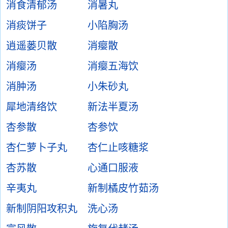
消食清郁汤
消暑丸
消痰饼子
小陷胸汤
逍遥蒌贝散
消瘿散
消瘿汤
消瘿五海饮
消肿汤
小朱砂丸
犀地清络饮
新法半夏汤
杏参散
杏参饮
杏仁萝卜子丸
杏仁止咳糖浆
杏苏散
心通口服液
辛夷丸
新制橘皮竹茹汤
新制阴阳攻积丸
洗心汤