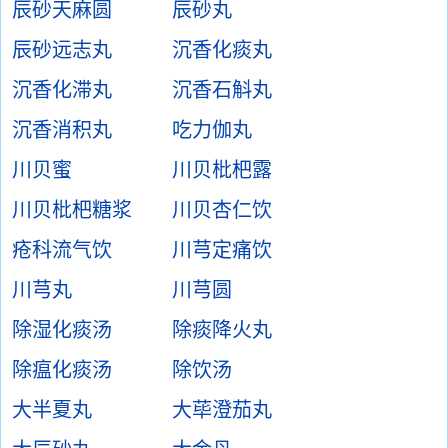
辰砂天麻圆
辰砂丸
辰砂远志丸
沉香化痰丸
沉香化滞丸
沉香石斛丸
沉香消积丸
吃力伽丸
川贝蜜
川贝枇杷露
川贝枇杷糖浆
川贝杏仁饮
疮科流气饮
川芎定痛饮
川芎丸
川芎圆
除湿化痰汤
除痰降火丸
除瘟化痰汤
除饮汤
大半夏丸
大荜澄茄丸