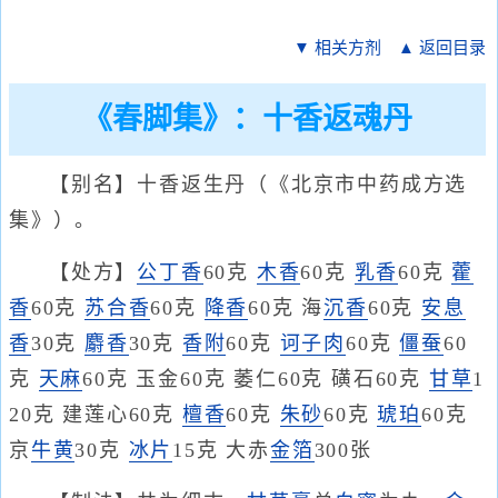
▼ 相关方剂
▲ 返回目录
《春脚集》：十香返魂丹
【别名】十香返生丹（《北京市中药成方选
集》）。
【处方】
公丁香
60克
木香
60克
乳香
60克
藿
香
60克
苏合香
60克
降香
60克 海
沉香
60克
安息
香
30克
麝香
30克
香附
60克
诃子肉
60克
僵蚕
60
克
天麻
60克 玉金60克 萎仁60克 磺石60克
甘草
1
20克 建莲心60克
檀香
60克
朱砂
60克
琥珀
60克
京
牛黄
30克
冰片
15克 大赤
金箔
300张