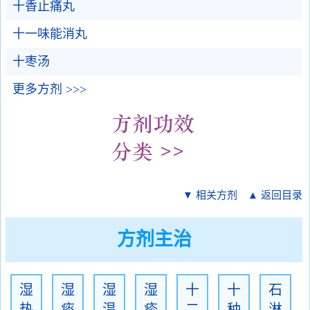
十香止痛丸
十一味能消丸
十枣汤
更多方剂 >>>
▼ 相关方剂
▲ 返回目录
方剂主治
湿
湿
湿
湿
十
十
石
热
痰
温
疹
二
种
淋