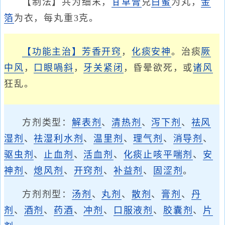
【制法】共为细末，
甘草膏
兑
白蜜
为丸，
金
箔
为衣，每丸重3克。
【功能主治】
芳香开窍
，
化痰
安神
。治痰
厥
中风
，
口眼喎斜
，
牙关紧闭
，昏晕欲死，或
诸风
狂乱。
方剂类型：
解表剂
、
清热剂
、
泻下剂
、
祛风
湿剂
、
祛湿利水剂
、
温里剂
、
理气剂
、
消导剂
、
驱虫剂
、
止血剂
、
活血剂
、
化痰止咳平喘剂
、
安
神剂
、
熄风剂
、
开窍剂
、
补益剂
、
固涩剂
。
方剂剂型：
汤剂
、
丸剂
、
散剂
、
膏剂
、
丹
剂
、
酒剂
、
药酒
、
冲剂
、
口服液剂
、
胶囊剂
、
片