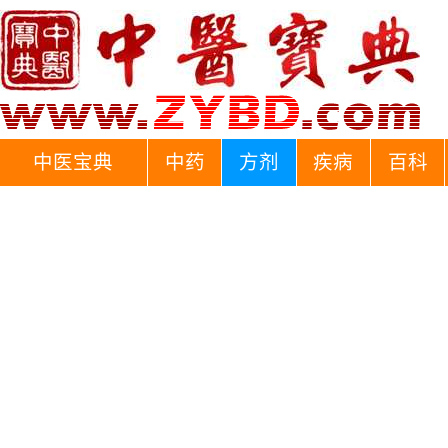
中医宝典
中药
方剂
疾病
百科