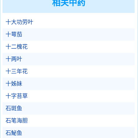
相关中药
十大功劳叶
十萼茄
十二槐花
十两叶
十三年花
十姊妹
十字苔草
石斑鱼
石笔海胆
石鮅鱼