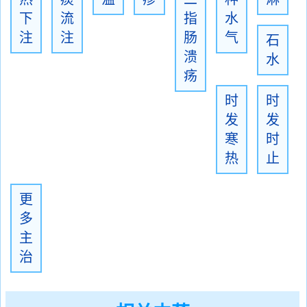
下
流
指
水
注
注
肠
气
石
溃
水
疡
时
时
发
发
寒
时
热
止
更
多
主
治