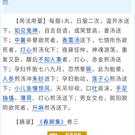
剂
【用法用量】每服1丸，日服二次，温开水送
下。
如见鬼神
，自言自语，或哭登高，姜汤送
下；
中暑
卒晕欲死者，
香薷汤
送下，七情所伤欲
死者，
灯心
煎汤化下；夜寐怔仲，神魂游荡，重
复又卧，醒后
不知人事
者，灯心、赤金煎汤送
下；孕妇怀胎七八九月，忽然晕
厥
，此为胎晕，
人参
煎汤冲
朱砂
进下；孕妇胎动，
莲子心
煎汤送
下；
小儿急慢惊风
，天吊仰视，口
吐
痰沫，
手足
抽搐
，
薄荷
、灯心煎汤送下；男女交合，脱阳脱
阴欲死者，
升麻
煎汤送下。
【摘录】
《春脚集》
卷三