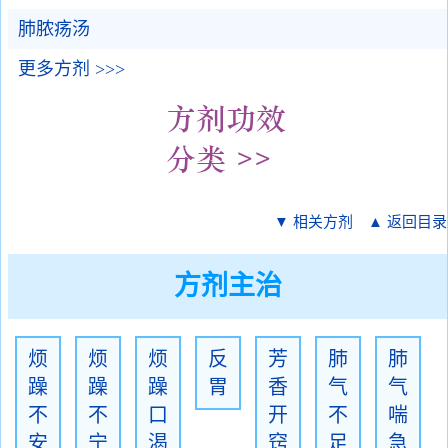
肺脓疡汤
更多方剂 >>>
▼ 相关方剂
▲ 返回目录
方剂主治
烦
烦
烦
反
芳
肺
肺
躁
躁
躁
胃
香
气
气
不
不
口
开
不
喘
安
宁
渴
窍
足
急