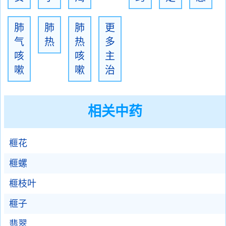
肺
肺
肺
更
气
热
热
多
咳
咳
主
嗽
嗽
治
相关中药
榧花
榧螺
榧枝叶
榧子
翡翠