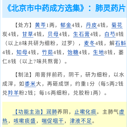
《北京市中药成方选集》：肺灵药片
【处方】
黄芩
1两，
郁金
4钱，
丹皮
4钱，
菊花
炭4钱，
甘草
4钱，
贝母
4钱，
生石膏
4钱，
白芍
8钱
（以上8味共研为细粉，过罗），
麦冬
4钱，解
石斛
4钱，
知母
4钱，
竹茹
4钱，
饴糖
4钱，
生地
8钱，蒌
仁8钱（以上7味共熬膏）。
【制法】用膏拌前药，阴干，研为细粉，以水
成滓，如
黍米
大，再砸成饼，约重1分（每5两2钱
兑
羚羊
粉2钱；每16两细粉，兑胶粉1两）。
【功能主治】
润肺
养阴，
止嗽化痰
。主肺气
虚
热
，
咳嗽痰盛
，
喘促
咽干
，
津液不足
。