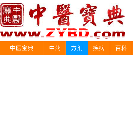
中医宝典
中药
方剂
疾病
百科