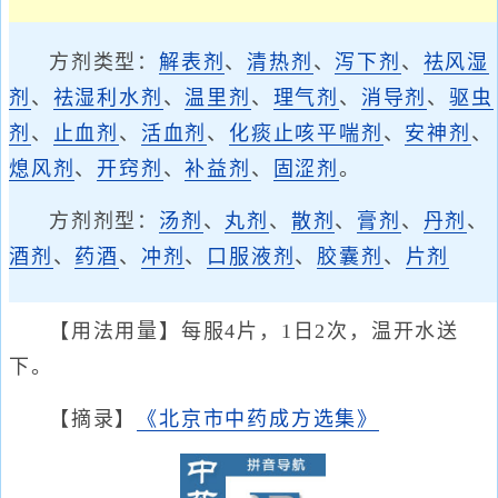
方剂类型：
解表剂
、
清热剂
、
泻下剂
、
祛风湿
剂
、
祛湿利水剂
、
温里剂
、
理气剂
、
消导剂
、
驱虫
剂
、
止血剂
、
活血剂
、
化痰止咳平喘剂
、
安神剂
、
熄风剂
、
开窍剂
、
补益剂
、
固涩剂
。
方剂剂型：
汤剂
、
丸剂
、
散剂
、
膏剂
、
丹剂
、
酒剂
、
药酒
、
冲剂
、
口服液剂
、
胶囊剂
、
片剂
【用法用量】每服4片，1日2次，温开水送
下。
【摘录】
《北京市中药成方选集》