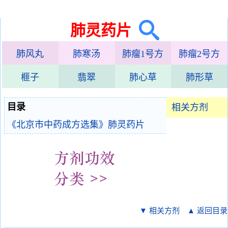
肺灵药片
肺风丸
肺寒汤
肺瘤1号方
肺瘤2号方
榧子
翡翠
肺心草
肺形草
目录
相关方剂
《北京市中药成方选集》肺灵药片
▼ 相关方剂
▲ 返回目录