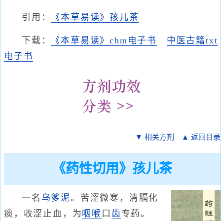
引用：
《本草易读》孩儿茶
下载：
《本草易读》chm电子书
中医古籍txt
电子书
▼ 相关方剂
▲ 返回目录
《药性切用》孩儿茶
一名
乌爹泥
。苦涩微寒，清膈化
痰，收涩止血，为
咽喉
口
齿
专药。