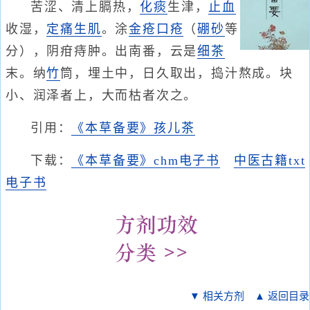
苦涩、清上膈热，
化痰
生津，
止血
收湿，
定痛
生肌
。涂
金疮
口疮
（
硼砂
等
分），阴疳痔肿。出南番，云是
细茶
末。纳
竹
筒，埋土中，日久取出，捣汁熬成。块
小、润泽者上，大而枯者次之。
引用：
《本草备要》孩儿茶
下载：
《本草备要》chm电子书
中医古籍txt
电子书
▼ 相关方剂
▲ 返回目录