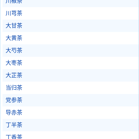
川椒茶
川芎茶
大甘茶
大黄茶
大芍茶
大枣茶
大芷茶
当归茶
党参茶
导赤茶
丁半茶
丁香茶