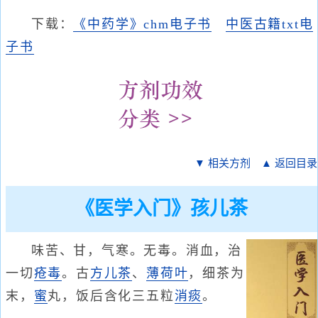
下载：
《中药学》chm电子书
中医古籍txt电
子书
▼ 相关方剂
▲ 返回目录
《医学入门》孩儿茶
味苦、甘，气寒。无毒。消血，治
一切
疮毒
。古
方儿茶
、
薄荷叶
，细茶为
末，
蜜
丸，饭后含化三五粒
消痰
。