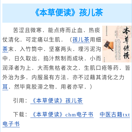
《本草便读》孩儿茶
苦涩且微寒．能点痔而止血．热痰
仗清化．可定痛以生肌．（
孩儿茶
用细
茶
末．入竹筒中．坚塞两头．埋污泥沟
中．日久取出．捣汁熬制而成块．小而
润泽者为上．大而焦枯者次之．生肌口疮等药．皆
外治为多．内服虽有方法．亦不过藉其清化之力
耳
．然毕竟胶滞之物．用者亦罕．）
引用：
《本草便读》孩儿茶
下载：
《本草便读》chm电子书
中医古籍txt
电子书