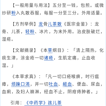
【一般用量与用法】五分至一钱，包煎。或微
炒研
粉
入丸散吞服，每服一分至三分。外用适量。
【方剂举例】
龙
骨
儿茶散
《医宗金鉴》：龙
骨、儿茶，
轻粉
、冰片，为末外用。治皮肤破烂，
湿疮。
【文献摘录】《本
草
纲目》：「清上隔热，化
痰生津，涂金疮一切
诸疮
，生肌定痛，止血收
湿。」
《本草求真》：「凡一切口疮喉痹，时行瘟
瘴，
烦躁口渴
，并一切
吐血
、
衄血
、便血、尿血，
血痢，及妇人崩淋，经血不止，阴疳痔肿者。」
引用：
《中药学》孩儿茶