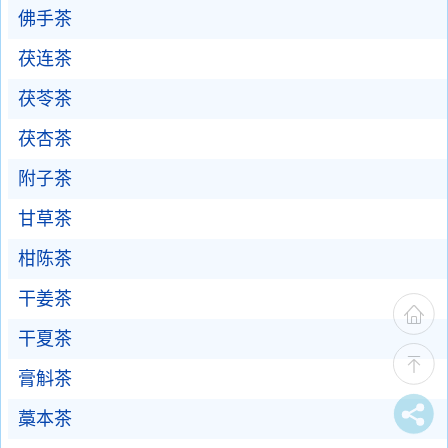
佛手茶
茯连茶
茯苓茶
茯杏茶
附子茶
甘草茶
柑陈茶
干姜茶
干夏茶
膏斛茶
藁本茶