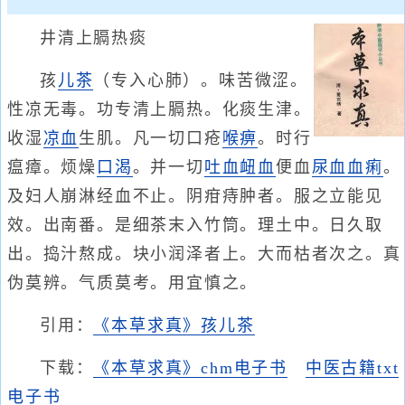
井清上膈热痰
孩
儿茶
（专入心肺）。味苦微涩。
性凉无毒。功专清上膈热。化痰生津。
收湿
凉血
生肌。凡一切口疮
喉痹
。时行
瘟瘴。烦燥
口渴
。并一切
吐血衄血
便血
尿血
血痢
。
及妇人崩淋经血不止。阴疳痔肿者。服之立能见
效。出南番。是细茶末入竹筒。理土中。日久取
出。捣汁熬成。块小润泽者上。大而枯者次之。真
伪莫辨。气质莫考。用宜慎之。
引用：
《本草求真》孩儿茶
下载：
《本草求真》chm电子书
中医古籍txt
电子书