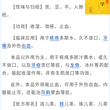
【性味与归经】苦、涩，平。入肺
经。
【功效】收湿、敛疮、止血。
【临床应用】用于
疮疡
多脓水，久不敛口，
牙
痛
及外伤
出血
。
本品以外用为主，用于疮疡多脓汁黄水，或久
不敛口，以及
牙疳
溃烂等症，与
龙骨
、冰片等药配
合，能起收湿作用，并有生肌敛口等功效。
此外，本品外用能止血，可用于外伤出血。内
服能止泻，还能治
泻痢
便血等症。
【处方用名】孩儿茶、
铁
儿茶、珠儿茶、儿茶