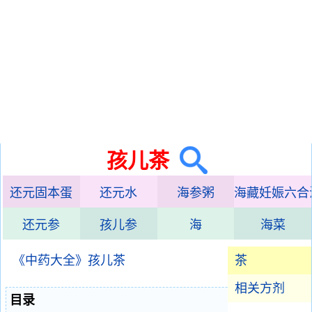
孩儿茶
还元固本蛋
还元水
海参粥
海藏妊娠六合
还元参
孩儿参
海
海菜
《中药大全》孩儿茶
茶
相关方剂
目录