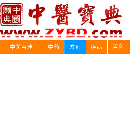
中医宝典
中药
方剂
疾病
百科