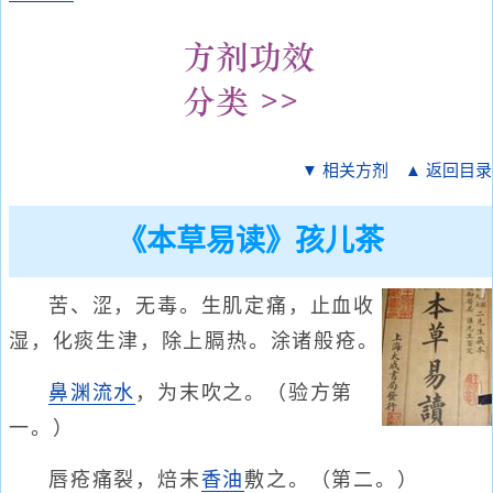
▼ 相关方剂
▲ 返回目录
《本草易读》孩儿茶
苦、涩，无毒。生肌定痛，止血收
湿，化痰生津，除上膈热。涂诸般疮。
鼻渊
流水
，为末吹之。（验方第
一。）
唇疮痛裂，焙末
香油
敷之。（第二。）