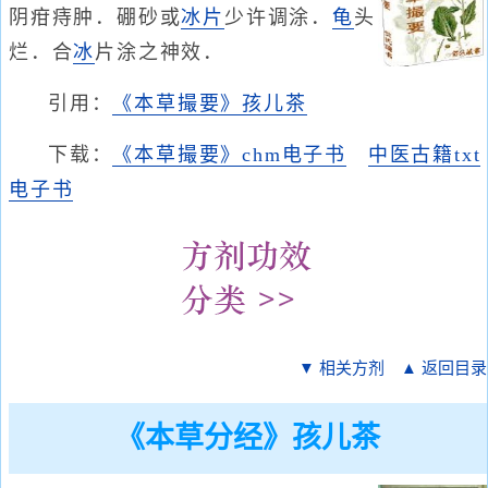
阴疳痔肿．硼砂或
冰片
少许调涂．
龟
头
烂．合
冰
片涂之神效．
引用：
《本草撮要》孩儿茶
下载：
《本草撮要》chm电子书
中医古籍txt
电子书
▼ 相关方剂
▲ 返回目录
《本草分经》孩儿茶