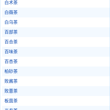
白术茶
白薇茶
白乌茶
百部茶
百合茶
百味茶
百杏茶
柏砂茶
败酱茶
败薏茶
板茵茶