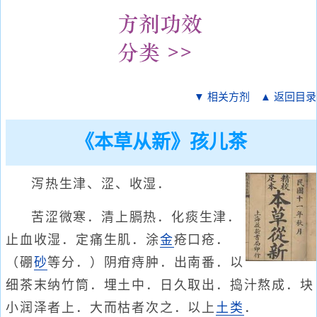
▼ 相关方剂
▲ 返回目录
《本草从新》孩儿茶
泻热生津、涩、收湿．
苦涩微寒．清上膈热．化痰生津．
止血收湿．定痛生肌．涂
金
疮口疮．
（硼
砂
等分．）阴疳痔肿．出南番．以
细茶末纳竹筒．埋土中．日久取出．捣汁熬成．块
小润泽者上．大而枯者次之．以上
土类
．