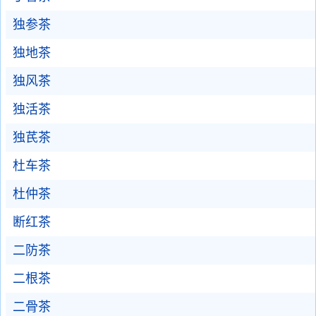
独参茶
独地茶
独风茶
独活茶
独芪茶
杜车茶
杜仲茶
断红茶
二防茶
二根茶
二骨茶