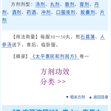
方剂剂型：
汤剂
、
丸剂
、
散剂
、
膏剂
、
丹
剂
、
酒剂
、
药酒
、
冲剂
、
口服液剂
、
胶囊剂
、
片
剂
【用法用量】每服30～50丸，煎
石菖蒲
、
人
参汤
送下，食后、临卧服。
【摘录】
《太平惠民和剂局方》
卷一
▼ 相关方剂
▲ 返回目录