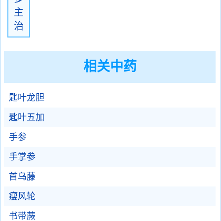
主
治
相关中药
匙叶龙胆
匙叶五加
手参
手掌参
首乌藤
瘦风轮
书带蕨