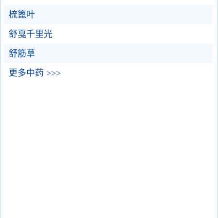
梳篦叶
舒戛千里光
舒筋草
更多中药 >>>