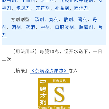
驱虫剂
、
止血剂
、
活血剂
、
化痰止咳平喘剂
、
安
神剂
、
熄风剂
、
开窍剂
、
补益剂
、
固涩剂
。
方剂剂型：
汤剂
、
丸剂
、
散剂
、
膏剂
、
丹
剂
、
酒剂
、
药酒
、
冲剂
、
口服液剂
、
胶囊剂
、
片
剂
【用法用量】每服10克，温开水送下，一日
二次。
【摘录】
《杂病源流犀烛》
卷六