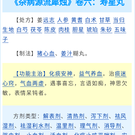
《杂病源流犀烛》卷六：寿星丸
【处方】姜
远志
人参
黄耆
白术
甘草
当归
生地
白芍
茯苓
陈皮
肉桂
胆星
琥珀
朱砂
五味
子
【制法】
猪心血
、
姜汁
糊丸。
【功能主治】
化痰
安神
，
益气养血
。治
痰迷
心窍
，
气血两虚
，遇事喜忘，言语如痴，神思欠
敏，表情呆钝者。
方剂类型：
解表剂
、
清热剂
、
泻下剂
、
祛风
湿剂
、
祛湿利水剂
、
温里剂
、
理气剂
、
消导剂
、