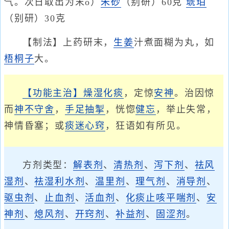
气。次日取出为末o）
朱砂
（别研）60克
琥珀
（别研）30克
【制法】上药研末，
生姜
汁煮面糊为丸，如
梧桐子
大。
【功能主治】
燥湿化痰
，定惊
安神
。治因惊
而
神不守舍
，
手足抽掣
，恍惚
健忘
，举止失常，
神情昏塞；或
痰迷心窍
，狂语如有所见。
方剂类型：
解表剂
、
清热剂
、
泻下剂
、
祛风
湿剂
、
祛湿利水剂
、
温里剂
、
理气剂
、
消导剂
、
驱虫剂
、
止血剂
、
活血剂
、
化痰止咳平喘剂
、
安
神剂
、
熄风剂
、
开窍剂
、
补益剂
、
固涩剂
。