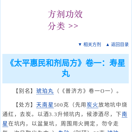
▼ 相关方剂
▲ 返回目录
《太平惠民和剂局方》卷一：寿星
丸
【别名】
琥珀丸
（《普济方》卷一O一）。
【处方】
天南星
500克（先用
炭火
放地坑中烧
通红，去炭。以酒3.3升倾坑内，候渗酒尽，下
南
星
在坑内，以盆复坑，周围用火拥定，勿令走