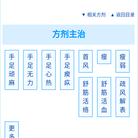
▼ 相关方剂
▲ 返回目录
方剂主治
手
手
手
手
首
瘦
瘦
足
足
足
足
风
弱
顽
无
心
瘈
麻
力
热
疭
舒
舒
疏
筋
筋
风
活
活
解
络
血
表
更
多