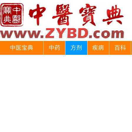
中医宝典
中药
方剂
疾病
百科