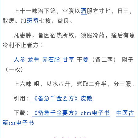
上十一味治下筛，空腹以
酒
服方寸匕，日三，
取瘥。加
斑蝥
七枚，益良。
凡患肿，皆因宿热所致，须服冷药，瘥后有患
冷利不止者方∶
人参
龙骨
赤石脂
甘草
干
姜
（各二两） 附子
（一枚）
上六味 咀，以水八升，煮取二升半，分三服。
引用：
《备急千金要方》皮散
下载：
《备急千金要方》chm电子书
中医古
籍txt电子书