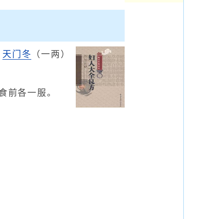
）
天门冬
（一两）
食前各一服。