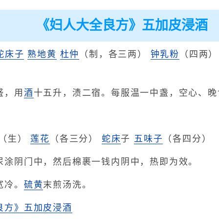
《妇人大全良方》五加皮浸酒
蛇床子
熟地黄
杜仲
（制，各三两）
钟乳粉
（四两
盛，用
酒
十五升，渍二宿。每服温一中盏，空心、晚
（生）
莲花
（各三分）
蛇床
子
五味子
（各四分）
尿涂阴门中，然后棉裹一钱内阴中，热即为效。
宽冷。
硫黄
末煎汤洗。
良方》五加皮浸酒