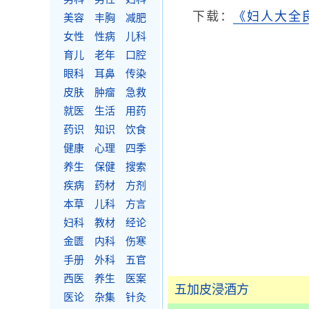
下载：
《妇人大全良
美容
丰胸
减肥
女性
性病
儿科
育儿
老年
口腔
眼科
耳鼻
传染
皮肤
肿瘤
急救
就医
生活
用药
药识
知识
饮食
健康
心理
四季
养生
保健
搜索
疾病
药材
方剂
本草
儿科
方言
妇科
教材
经论
金匮
内科
伤寒
手册
外科
五官
西医
养生
医案
五加皮浸酒方
医论
杂集
针灸