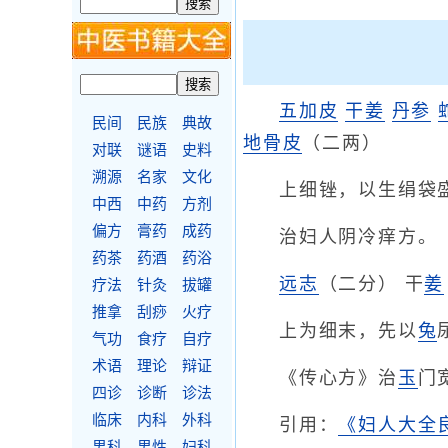
五加皮
干姜
丹参
民间
民族
典故
地骨皮
（二两）
对联
谜语
史料
溯源
名家
文化
上细锉，以生绢袋
中西
中药
方剂
偏方
膏药
成药
治妇人阴冷痒方。
药茶
药酒
药浴
远志
（二分） 干
姜
疗法
针灸
拔罐
推拿
刮痧
火疗
上为细末，先以
兔
气功
食疗
自疗
术语
理论
辩证
《传心方》治
玉
门
四诊
诊断
诊法
临床
内科
外科
引用：
《妇人大全
男科
男性
妇科