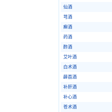
仙酒
芎酒
癣酒
药酒
酢酒
艾叶酒
白术酒
薜荔酒
补肝酒
补心酒
苍术酒