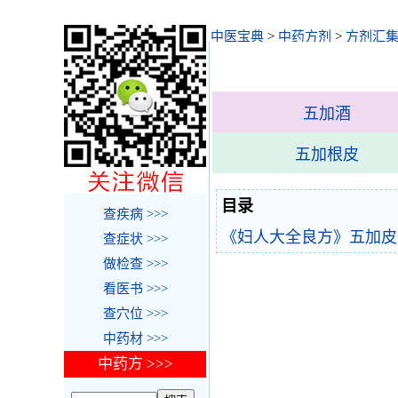
中医宝典
>
中药方剂
>
方剂汇
五加酒
五加根皮
目录
查疾病 >>>
《妇人大全良方》五加皮
查症状 >>>
做检查 >>>
看医书 >>>
查穴位 >>>
中药材 >>>
中药方 >>>