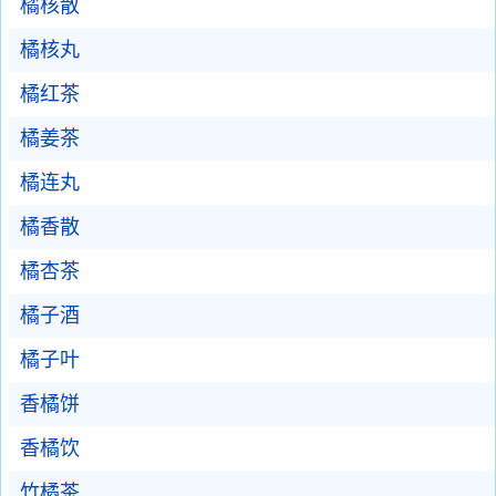
橘核散
橘核丸
橘红茶
橘姜茶
橘连丸
橘香散
橘杏茶
橘子酒
橘子叶
香橘饼
香橘饮
竹橘茶