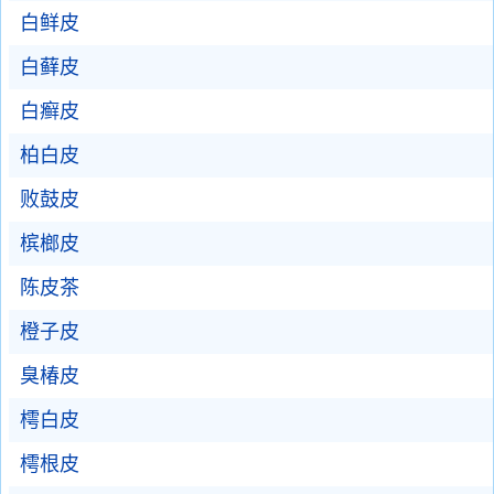
白鲜皮
白藓皮
白癣皮
柏白皮
败鼓皮
槟榔皮
陈皮茶
橙子皮
臭椿皮
樗白皮
樗根皮