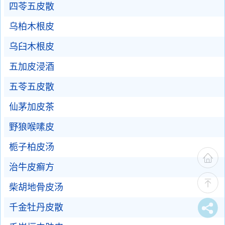
四苓五皮散
乌柏木根皮
乌臼木根皮
五加皮浸酒
五苓五皮散
仙茅加皮茶
野狼喉嗉皮
栀子柏皮汤
治牛皮癣方
柴胡地骨皮汤
千金牡丹皮散