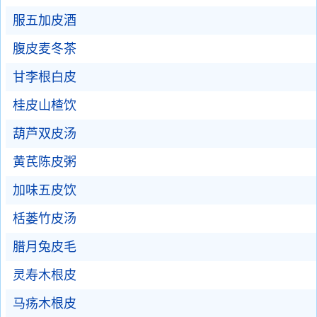
服五加皮酒
腹皮麦冬茶
甘李根白皮
桂皮山楂饮
葫芦双皮汤
黄芪陈皮粥
加味五皮饮
栝蒌竹皮汤
腊月兔皮毛
灵寿木根皮
马疡木根皮