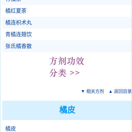
橘红夏茶
橘连枳术丸
青橘连翘饮
张氏橘香散
▼ 相关方剂
▲ 返回目录
橘皮
橘皮