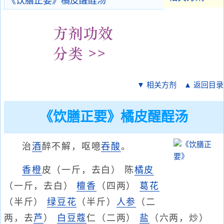
《饮膳正要》橘皮醒酲汤
▼ 相关方剂
▲ 返回目录
《饮膳正要》橘皮醒酲汤
治
酒
醉不解，呕噫
吞酸
。
香橙
皮（一斤，去白） 陈
橘皮
（一斤，去白）
檀香
（四两）
葛花
（半斤）
绿豆花
（半斤）
人参
（二
两，去
芦
）
白豆蔻
仁（二两）
盐
（六两，炒）