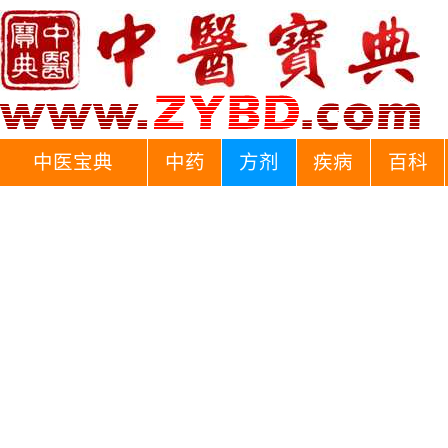
中医宝典
中药
方剂
疾病
百科