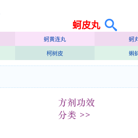
集
蚵皮丸
蚵黄连丸
蚵
柯树皮
蝌