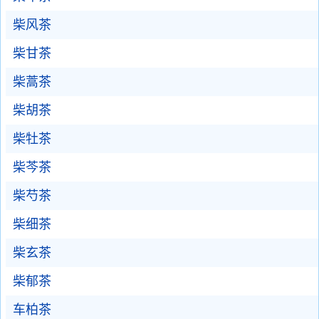
柴风茶
柴甘茶
柴蒿茶
柴胡茶
柴牡茶
柴芩茶
柴芍茶
柴细茶
柴玄茶
柴郁茶
车柏茶