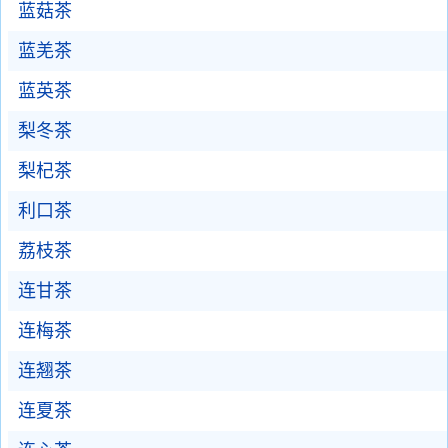
蓝菇茶
蓝羌茶
蓝英茶
梨冬茶
梨杞茶
利口茶
荔枝茶
连甘茶
连梅茶
连翘茶
连夏茶