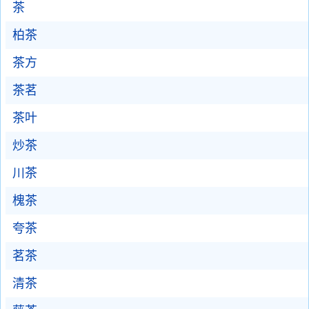
茶
柏茶
茶方
茶茗
茶叶
炒茶
川茶
槐茶
夸茶
茗茶
清茶