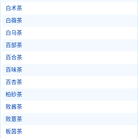
白术茶
白薇茶
白乌茶
百部茶
百合茶
百味茶
百杏茶
柏砂茶
败酱茶
败薏茶
板茵茶