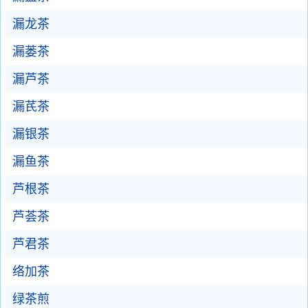
漏龙茶
漏蒌茶
漏芦茶
漏芪茶
漏银茶
漏鱼茶
芦根茶
芦荟茶
芦君茶
络加茶
绿茶煎