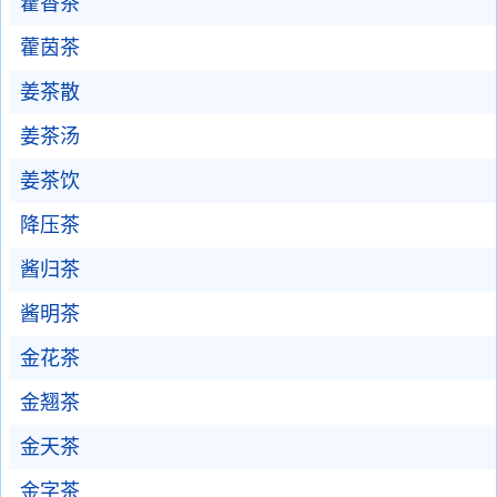
藿香茶
藿茵茶
姜茶散
姜茶汤
姜茶饮
降压茶
酱归茶
酱明茶
金花茶
金翘茶
金天茶
金字茶