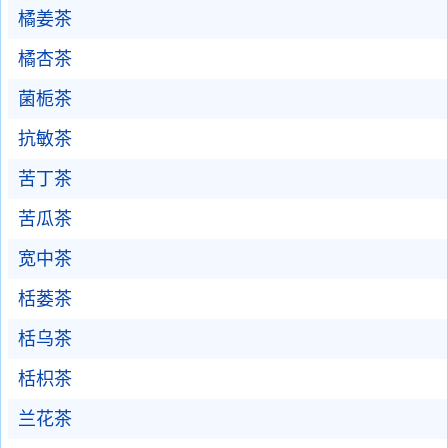
橘姜茶
橘杏茶
菌栀茶
抗敏茶
苦丁茶
苦瓜茶
宽中茶
栝蒌茶
栝乌茶
栝枳茶
兰花茶