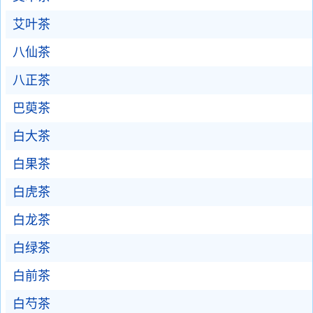
艾叶茶
八仙茶
八正茶
巴萸茶
白大茶
白果茶
白虎茶
白龙茶
白绿茶
白前茶
白芍茶