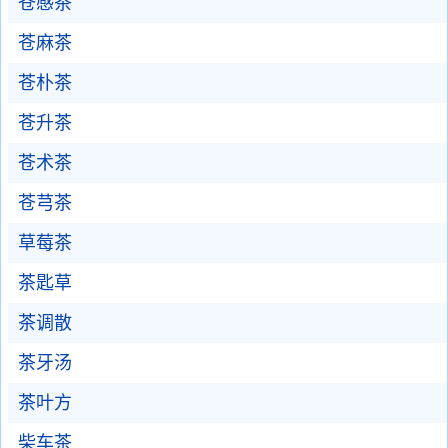
苍感茶
苍麻茶
苍朴茶
苍升茶
苍术茶
苍芎茶
草莓茶
茶匙草
茶调散
茶牙汤
茶叶方
柴车茶