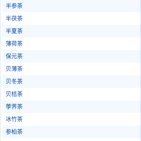
半参茶
半茯茶
半夏茶
薄荷茶
保元茶
贝薄茶
贝冬茶
贝桔茶
荸荠茶
冰竹茶
参柏茶