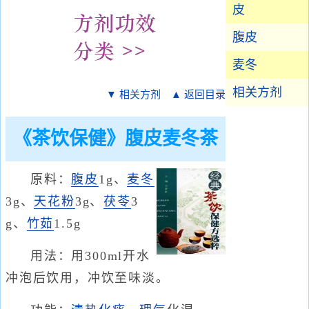
皮
腹皮
麦冬
相关方剂
▼ 相关方剂
▲ 返回目录
《茶饮保健》腹皮麦冬茶
原料：
腹皮
1g、
麦冬
3g、
天花粉
3g、
茯苓
3
g、
竹茹
1.5g
用法：用300ml开水
冲泡后饮用，冲饮至味淡。