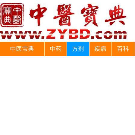
中医宝典
中药
方剂
疾病
百科