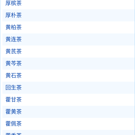
厚槟茶
厚朴茶
黄柏茶
黄连茶
黄芪茶
黄芩茶
黄石茶
回生茶
藿甘茶
藿黄茶
藿佩茶