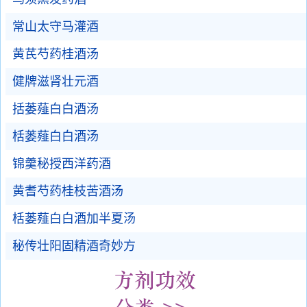
常山太守马灌酒
黄芪芍药桂酒汤
健牌滋肾壮元酒
括蒌薤白白酒汤
栝蒌薤白白酒汤
锦羹秘授西洋药酒
黄耆芍药桂枝苦酒汤
栝蒌薤白白酒加半夏汤
秘传壮阳固精酒奇妙方