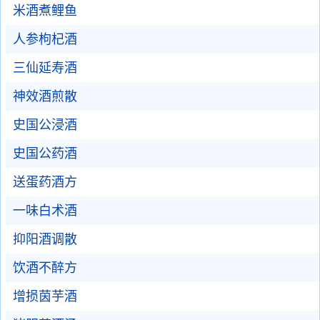
米酒煮鲤鱼
人参枸杞酒
三仙延寿酒
神效酒煎散
史国公浸酒
史国公药酒
送蛋药酒方
一味白术酒
抑阳酒调散
饮酒不醉方
增损茵芋酒