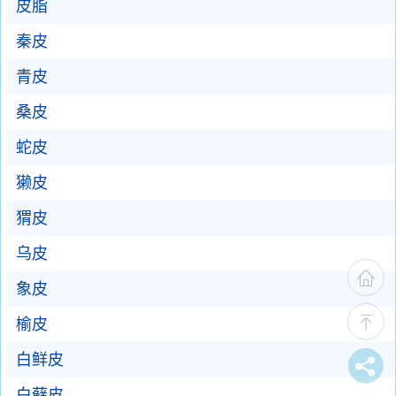
皮脂
秦皮
青皮
桑皮
蛇皮
獭皮
猬皮
乌皮
象皮
榆皮
白鲜皮
白藓皮