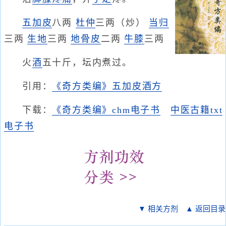
五加皮
八两
杜仲
三两（炒）
当归
三两
生地
三两
地骨皮
二两
牛膝
三两
火
酒
五十斤，坛内煮过。
引用：
《奇方类编》五加皮酒方
下载：
《奇方类编》chm电子书
中医古籍txt
电子书
▼ 相关方剂
▲ 返回目录