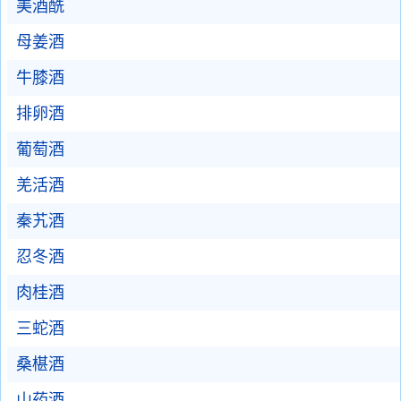
美酒酰
母姜酒
牛膝酒
排卵酒
葡萄酒
羌活酒
秦艽酒
忍冬酒
肉桂酒
三蛇酒
桑椹酒
山药酒