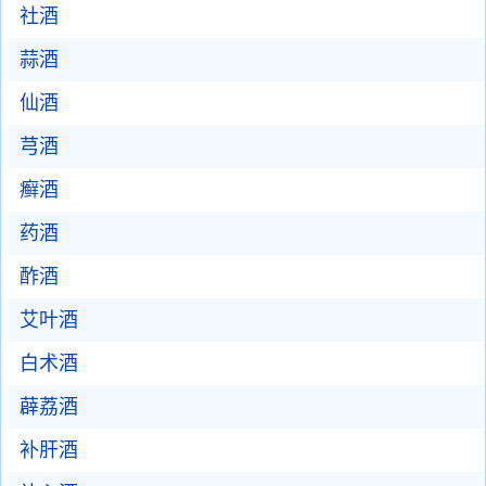
社酒
蒜酒
仙酒
芎酒
癣酒
药酒
酢酒
艾叶酒
白术酒
薜荔酒
补肝酒