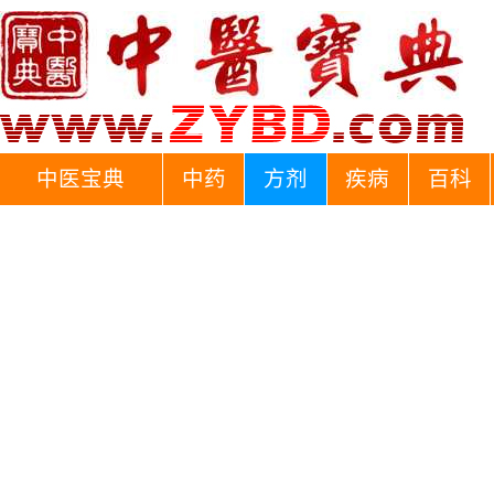
中医宝典
中药
方剂
疾病
百科