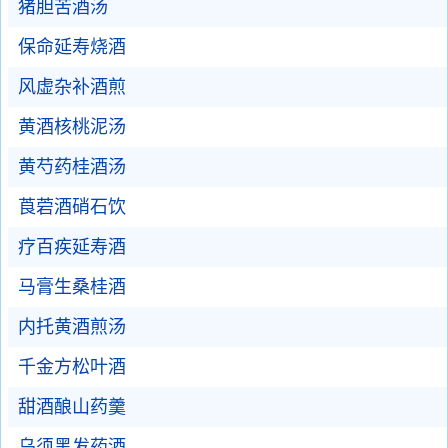
猪胆苦酒汤
保命延寿烧酒
风虚杂补酒煎
黄酒核桃泥汤
黄芍药桂酒汤
莨菪酒硝石饮
疗百疾延寿酒
马膏生桑桂酒
内托黄酒煎汤
千金方松叶酒
甜酒酿山药羹
乌须黑发药酒