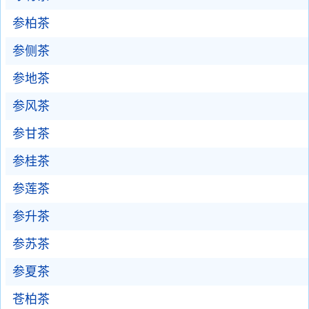
参柏茶
参侧茶
参地茶
参风茶
参甘茶
参桂茶
参莲茶
参升茶
参苏茶
参夏茶
苍柏茶