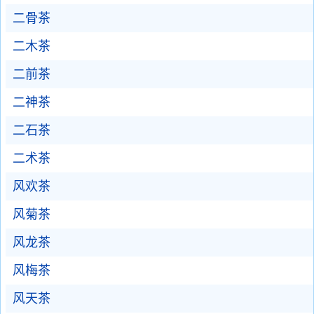
二骨茶
二木茶
二前茶
二神茶
二石茶
二术茶
风欢茶
风菊茶
风龙茶
风梅茶
风天茶