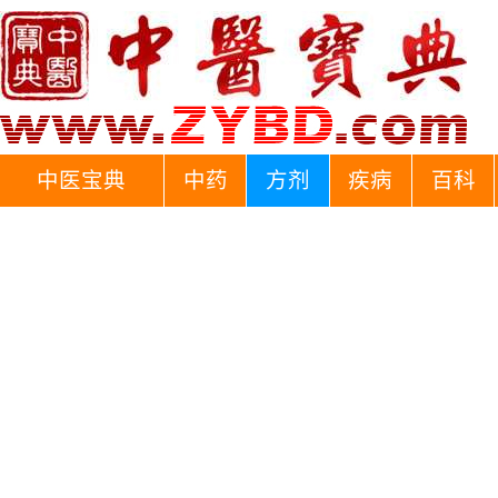
中医宝典
中药
方剂
疾病
百科