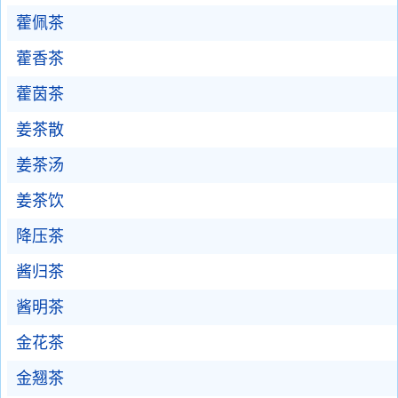
藿佩茶
藿香茶
藿茵茶
姜茶散
姜茶汤
姜茶饮
降压茶
酱归茶
酱明茶
金花茶
金翘茶