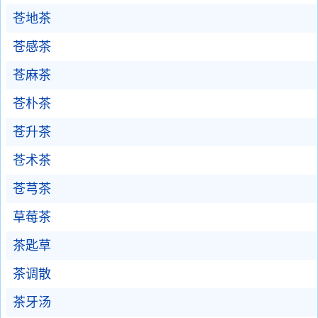
苍地茶
苍感茶
苍麻茶
苍朴茶
苍升茶
苍术茶
苍芎茶
草莓茶
茶匙草
茶调散
茶牙汤