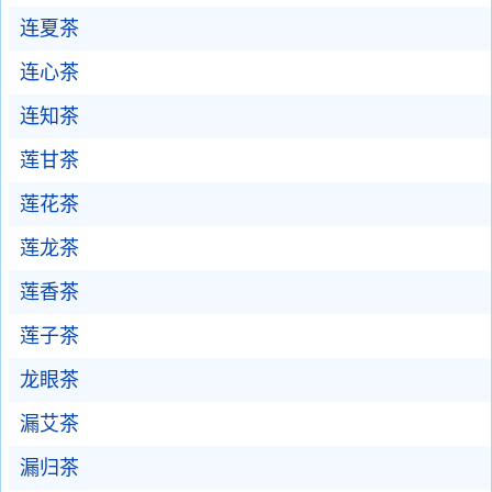
连夏茶
连心茶
连知茶
莲甘茶
莲花茶
莲龙茶
莲香茶
莲子茶
龙眼茶
漏艾茶
漏归茶