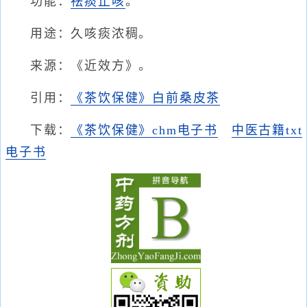
功能：
祛痰
止咳
。
用途：久咳痰浓稠。
来源：《近效方》。
引用：
《茶饮保健》白前桑皮茶
下载：
《茶饮保健》chm电子书
中医古籍txt
电子书