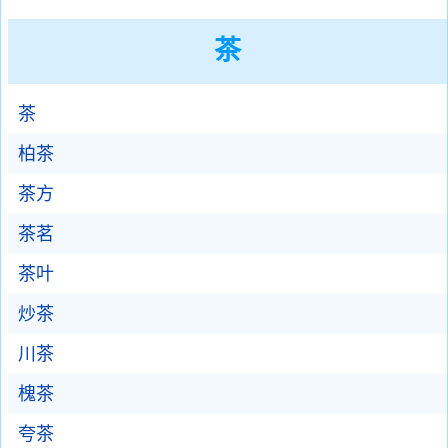
茶
茶
柏茶
茶方
茶茗
茶叶
炒茶
川茶
槐茶
夸茶