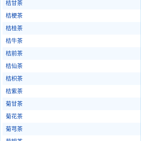
桔甘茶
桔梗茶
桔桂茶
桔牛茶
桔前茶
桔仙茶
桔枳茶
桔紫茶
菊甘茶
菊花茶
菊芎茶