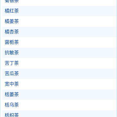
菊银茶
橘红茶
橘姜茶
橘杏茶
菌栀茶
抗敏茶
苦丁茶
苦瓜茶
宽中茶
栝蒌茶
栝乌茶
栝枳茶