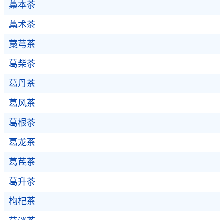
藁本茶
藁术茶
藁芎茶
葛柴茶
葛丹茶
葛风茶
葛根茶
葛龙茶
葛芪茶
葛升茶
枸杞茶