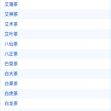
艾蒲茶
艾神茶
艾术茶
艾叶茶
八仙茶
八正茶
巴萸茶
白大茶
白果茶
白虎茶
白龙茶