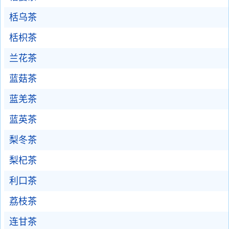
栝乌茶
栝枳茶
兰花茶
蓝菇茶
蓝羌茶
蓝英茶
梨冬茶
梨杞茶
利口茶
荔枝茶
连甘茶