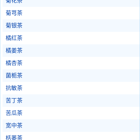
菊花茶
菊芎茶
菊银茶
橘红茶
橘姜茶
橘杏茶
菌栀茶
抗敏茶
苦丁茶
苦瓜茶
宽中茶
栝蒌茶