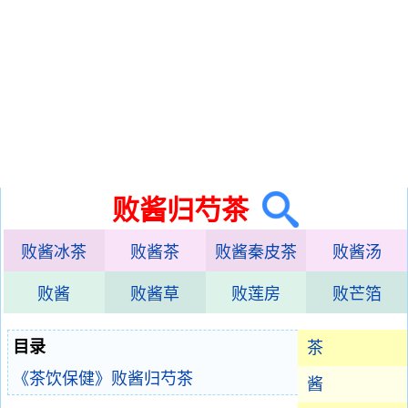
败酱归芍茶
败酱冰茶
败酱茶
败酱秦皮茶
败酱汤
败酱
败酱草
败莲房
败芒箔
目录
茶
《茶饮保健》败酱归芍茶
酱