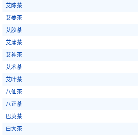
艾陈茶
艾姜茶
艾胶茶
艾蒲茶
艾神茶
艾术茶
艾叶茶
八仙茶
八正茶
巴萸茶
白大茶