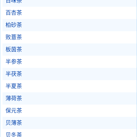
百味茶
百杏茶
柏砂茶
败薏茶
板茵茶
半参茶
半茯茶
半夏茶
薄荷茶
保元茶
贝薄茶
贝冬茶