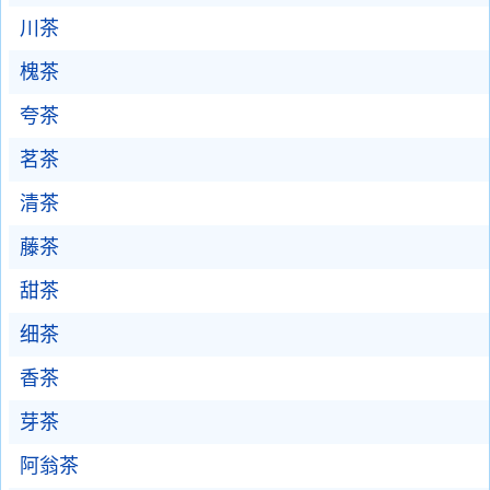
川茶
槐茶
夸茶
茗茶
清茶
藤茶
甜茶
细茶
香茶
芽茶
阿翁茶