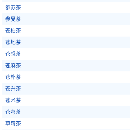
参苏茶
参夏茶
苍柏茶
苍地茶
苍感茶
苍麻茶
苍朴茶
苍升茶
苍术茶
苍芎茶
草莓茶