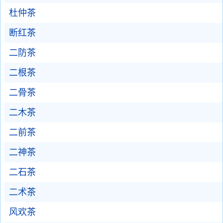
杜仲茶
断红茶
二防茶
二根茶
二骨茶
二木茶
二前茶
二神茶
二石茶
二术茶
风欢茶