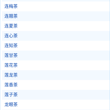
连梅茶
连翘茶
连夏茶
连心茶
连知茶
莲甘茶
莲花茶
莲龙茶
莲香茶
莲子茶
龙眼茶