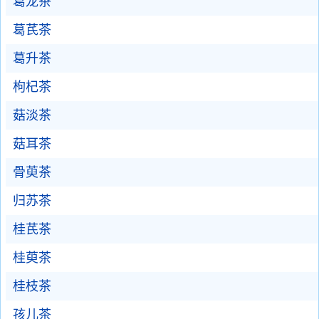
葛龙茶
葛芪茶
葛升茶
枸杞茶
菇淡茶
菇耳茶
骨萸茶
归苏茶
桂芪茶
桂萸茶
桂枝茶
孩儿茶