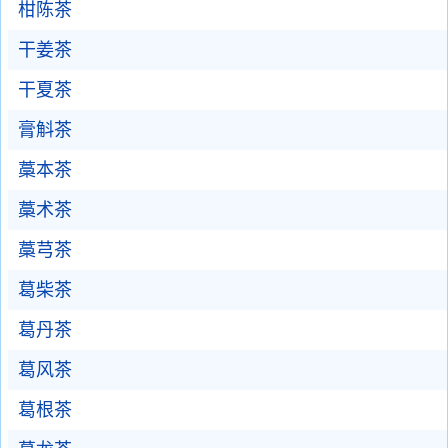
柑陈茶
干姜茶
干夏茶
膏斛茶
藁本茶
藁术茶
藁芎茶
葛柴茶
葛丹茶
葛风茶
葛根茶