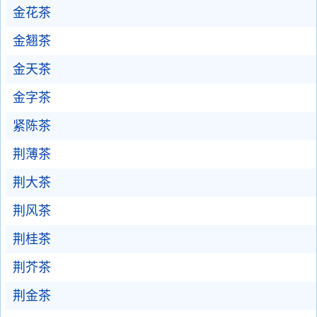
金花茶
金翘茶
金天茶
金字茶
紧陈茶
荆薄茶
荆大茶
荆风茶
荆桂茶
荆芥茶
荆金茶