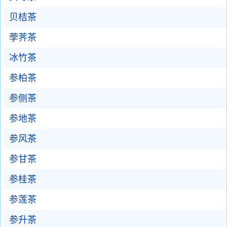
贝桔茶
荸荠茶
冰竹茶
参柏茶
参侧茶
参地茶
参风茶
参甘茶
参桂茶
参莲茶
参升茶