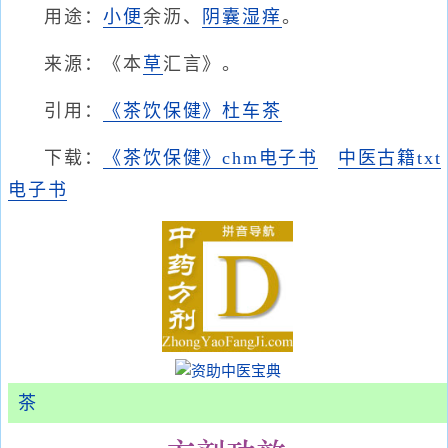
用途：
小便
余沥、
阴囊湿痒
。
来源：《本
草
汇言》。
引用：
《茶饮保健》杜车茶
下载：
《茶饮保健》chm电子书
中医古籍txt
电子书
茶