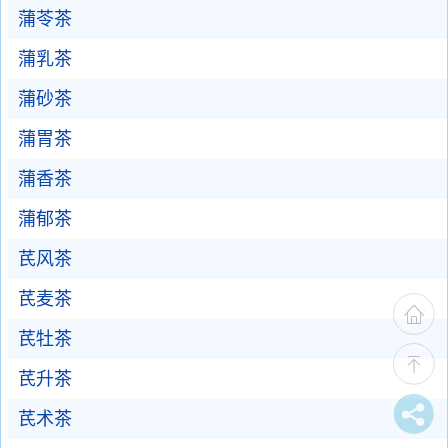
蒲苓茶
蒲乳茶
蒲砂茶
蒲胃茶
蒲香茶
蒲郁茶
芪风茶
芪麦茶
芪牡茶
芪升茶
芪术茶