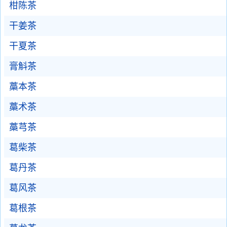
柑陈茶
干姜茶
干夏茶
膏斛茶
藁本茶
藁术茶
藁芎茶
葛柴茶
葛丹茶
葛风茶
葛根茶