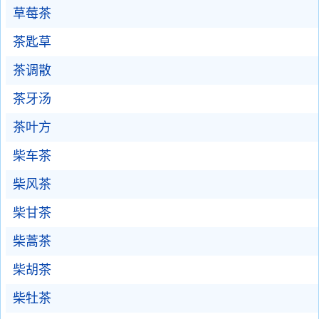
草莓茶
茶匙草
茶调散
茶牙汤
茶叶方
柴车茶
柴风茶
柴甘茶
柴蒿茶
柴胡茶
柴牡茶