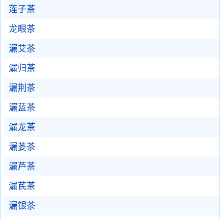
莲子茶
龙眼茶
漏艾茶
漏归茶
漏荆茶
漏蓝茶
漏龙茶
漏蒌茶
漏芦茶
漏芪茶
漏银茶