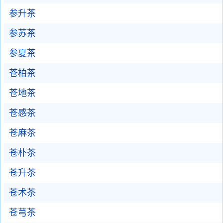
参升茶
参苏茶
参夏茶
苍柏茶
苍地茶
苍感茶
苍麻茶
苍朴茶
苍升茶
苍术茶
苍芎茶