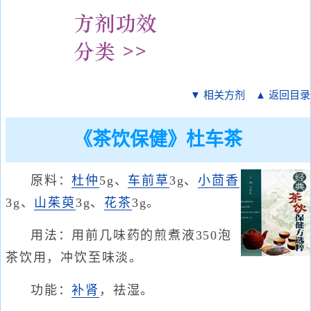
▼ 相关方剂
▲ 返回目录
《茶饮保健》杜车茶
原料：
杜仲
5g、
车前草
3g、
小茴香
3g、
山茱萸
3g、
花
茶
3g。
用法：用前几味药的煎煮液350泡
茶饮用，冲饮至味淡。
功能：
补肾
，祛湿。