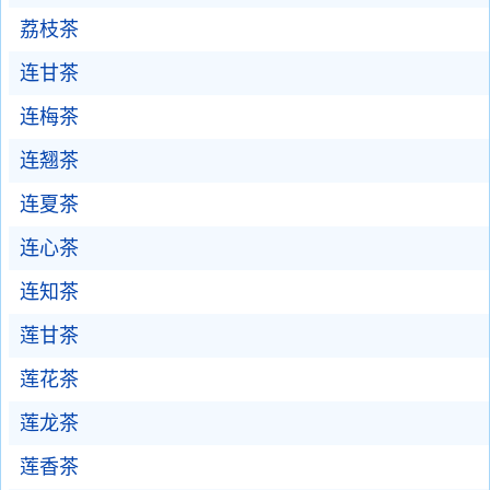
荔枝茶
连甘茶
连梅茶
连翘茶
连夏茶
连心茶
连知茶
莲甘茶
莲花茶
莲龙茶
莲香茶