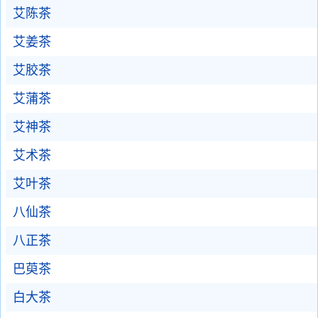
艾陈茶
艾姜茶
艾胶茶
艾蒲茶
艾神茶
艾术茶
艾叶茶
八仙茶
八正茶
巴萸茶
白大茶