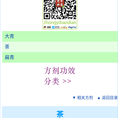
大青
茶
扁青
▼ 相关方剂
▲ 返回目录
茶