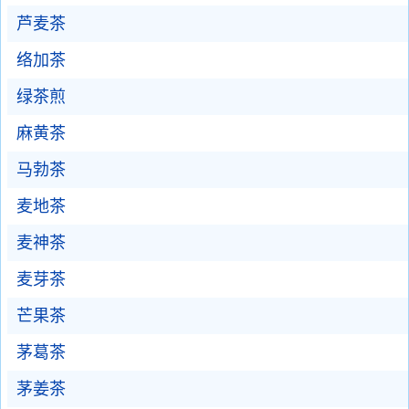
芦麦茶
络加茶
绿茶煎
麻黄茶
马勃茶
麦地茶
麦神茶
麦芽茶
芒果茶
茅葛茶
茅姜茶