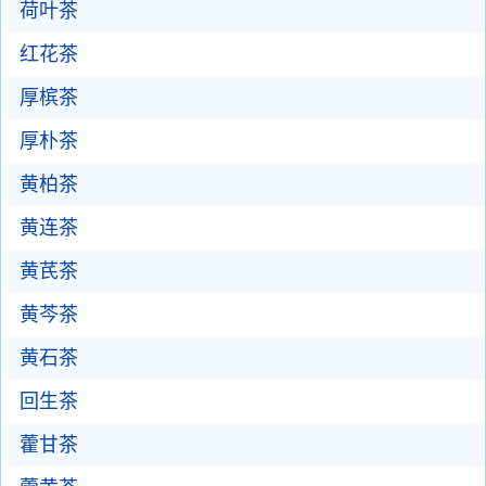
荷叶茶
红花茶
厚槟茶
厚朴茶
黄柏茶
黄连茶
黄芪茶
黄芩茶
黄石茶
回生茶
藿甘茶