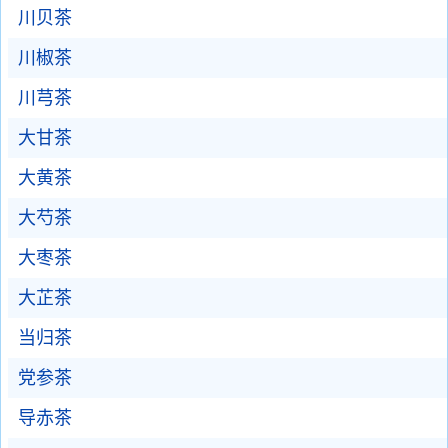
川贝茶
川椒茶
川芎茶
大甘茶
大黄茶
大芍茶
大枣茶
大芷茶
当归茶
党参茶
导赤茶