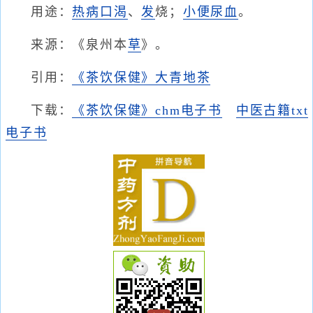
用途：
热病
口渴
、
发
烧；
小便
尿血
。
来源：《泉州本
草
》。
引用：
《茶饮保健》大青地茶
下载：
《茶饮保健》chm电子书
中医古籍txt
电子书