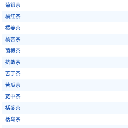
菊银茶
橘红茶
橘姜茶
橘杏茶
菌栀茶
抗敏茶
苦丁茶
苦瓜茶
宽中茶
栝蒌茶
栝乌茶