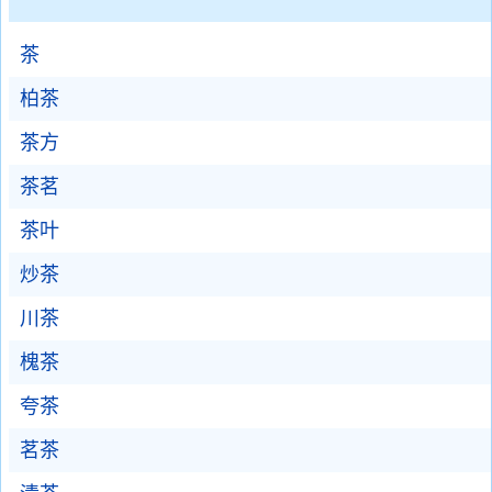
茶
柏茶
茶方
茶茗
茶叶
炒茶
川茶
槐茶
夸茶
茗茶