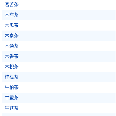
茗苦茶
木车茶
木瓜茶
木秦茶
木通茶
木香茶
木枳茶
柠檬茶
牛柏茶
牛蚕茶
牛苍茶