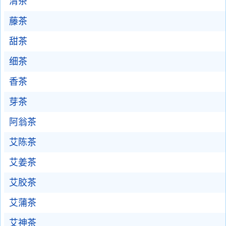
清茶
藤茶
甜茶
细茶
香茶
芽茶
阿翁茶
艾陈茶
艾姜茶
艾胶茶
艾蒲茶
艾神茶