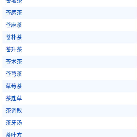
苍地茶
苍感茶
苍麻茶
苍朴茶
苍升茶
苍术茶
苍芎茶
草莓茶
茶匙草
茶调散
茶牙汤
茶叶方