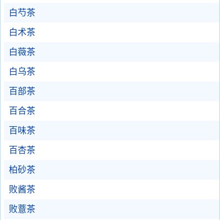
白芍茶
白术茶
白薇茶
白乌茶
百部茶
百合茶
百味茶
百杏茶
柏砂茶
败酱茶
败薏茶