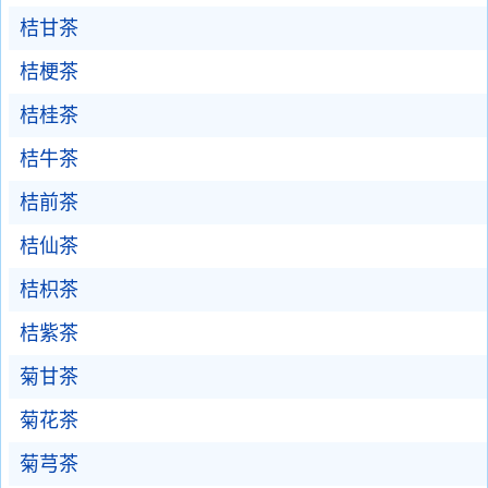
桔甘茶
桔梗茶
桔桂茶
桔牛茶
桔前茶
桔仙茶
桔枳茶
桔紫茶
菊甘茶
菊花茶
菊芎茶