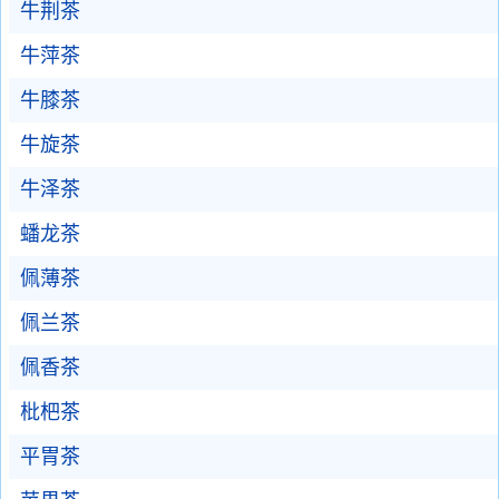
牛荆茶
牛萍茶
牛膝茶
牛旋茶
牛泽茶
蟠龙茶
佩薄茶
佩兰茶
佩香茶
枇杷茶
平胃茶