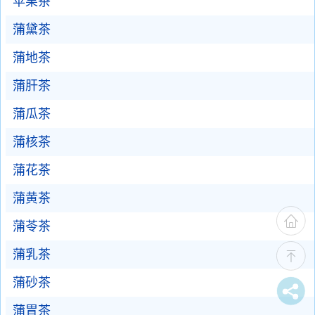
苹果茶
蒲黛茶
蒲地茶
蒲肝茶
蒲瓜茶
蒲核茶
蒲花茶
蒲黄茶
蒲苓茶
蒲乳茶
蒲砂茶
蒲胃茶