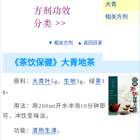
大青
相关方剂
▼ 相关方剂
▲ 返回目录
《茶饮保健》大青地茶
原料：
大青叶
5g、
生地
3g、绿
茶
3
g。
用法：用200ml开水冲泡10分钟即
可，冲饮至味淡。
功能：
清热生津
。