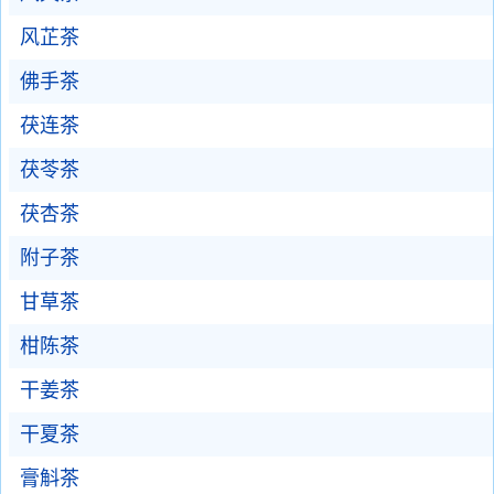
风芷茶
佛手茶
茯连茶
茯苓茶
茯杏茶
附子茶
甘草茶
柑陈茶
干姜茶
干夏茶
膏斛茶