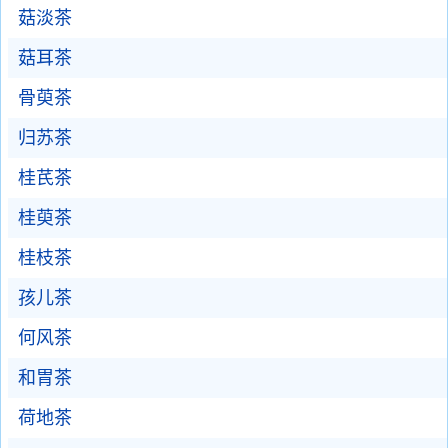
菇淡茶
菇耳茶
骨萸茶
归苏茶
桂芪茶
桂萸茶
桂枝茶
孩儿茶
何风茶
和胃茶
荷地茶