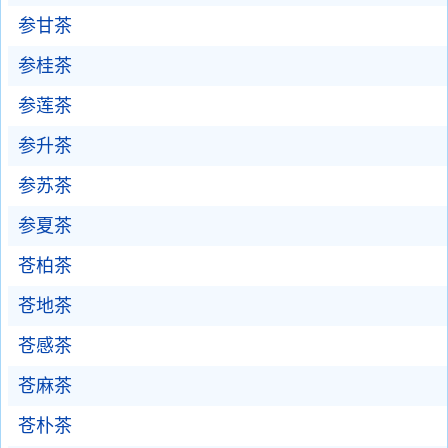
参甘茶
参桂茶
参莲茶
参升茶
参苏茶
参夏茶
苍柏茶
苍地茶
苍感茶
苍麻茶
苍朴茶