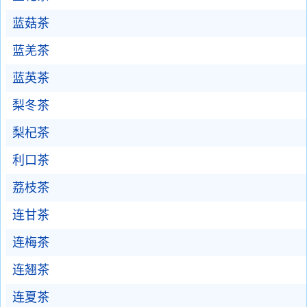
蓝菇茶
蓝羌茶
蓝英茶
梨冬茶
梨杞茶
利口茶
荔枝茶
连甘茶
连梅茶
连翘茶
连夏茶