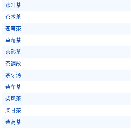
苍升茶
苍术茶
苍芎茶
草莓茶
茶匙草
茶调散
茶牙汤
柴车茶
柴风茶
柴甘茶
柴蒿茶