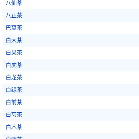
八仙茶
八正茶
巴萸茶
白大茶
白果茶
白虎茶
白龙茶
白绿茶
白前茶
白芍茶
白术茶