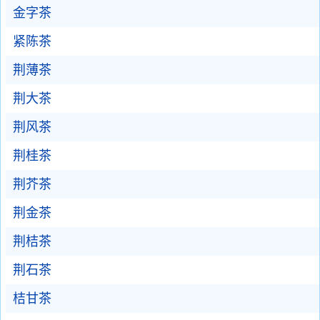
金字茶
紧陈茶
荆薄茶
荆大茶
荆风茶
荆桂茶
荆芥茶
荆金茶
荆桔茶
荆石茶
桔甘茶