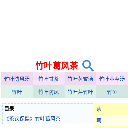
竹叶葛风茶
竹叶防风汤
竹叶甘茶
竹叶黄耆汤
竹叶黄芩汤
竹叶
竹叶防风
竹叶芹竹叶
竹鱼
目录
茶
《茶饮保健》竹叶葛风茶
葛