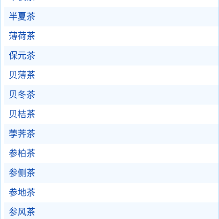
半夏茶
薄荷茶
保元茶
贝薄茶
贝冬茶
贝桔茶
荸荠茶
参柏茶
参侧茶
参地茶
参风茶