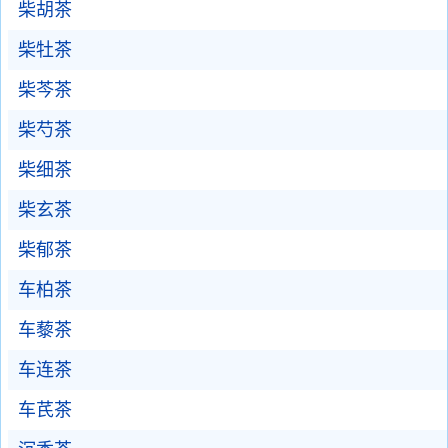
柴胡茶
柴牡茶
柴芩茶
柴芍茶
柴细茶
柴玄茶
柴郁茶
车柏茶
车藜茶
车连茶
车芪茶