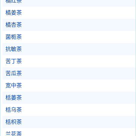
橘红茶
橘姜茶
橘杏茶
菌栀茶
抗敏茶
苦丁茶
苦瓜茶
宽中茶
栝蒌茶
栝乌茶
栝枳茶
兰花茶