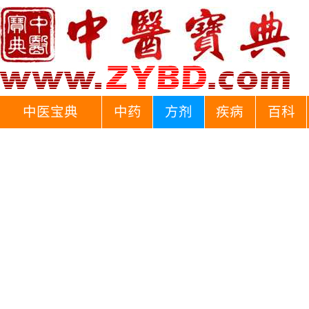
中医宝典
中药
方剂
疾病
百科