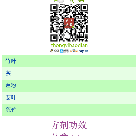
竹叶
茶
葛粉
艾叶
慈竹