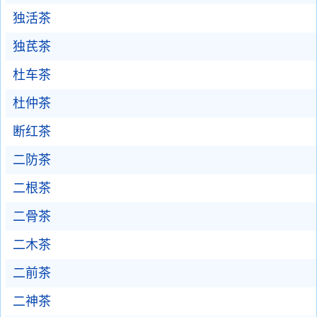
独活茶
独芪茶
杜车茶
杜仲茶
断红茶
二防茶
二根茶
二骨茶
二木茶
二前茶
二神茶