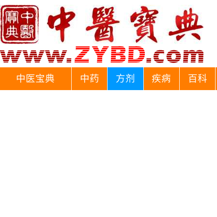
中医宝典
中药
方剂
疾病
百科