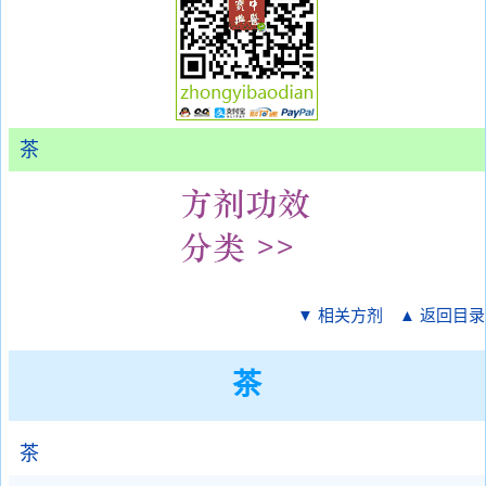
茶
▼ 相关方剂
▲ 返回目录
茶
茶