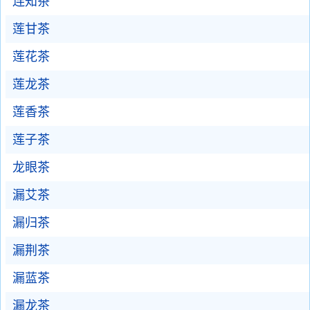
连知茶
莲甘茶
莲花茶
莲龙茶
莲香茶
莲子茶
龙眼茶
漏艾茶
漏归茶
漏荆茶
漏蓝茶
漏龙茶