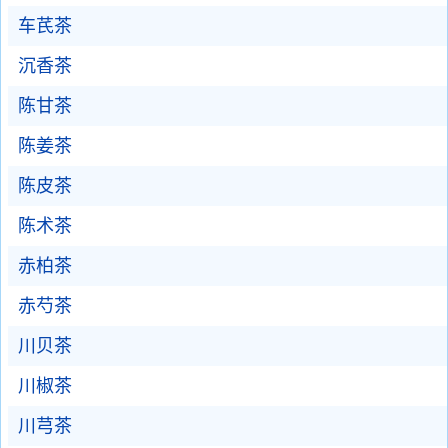
车芪茶
沉香茶
陈甘茶
陈姜茶
陈皮茶
陈术茶
赤柏茶
赤芍茶
川贝茶
川椒茶
川芎茶