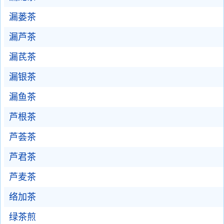
漏蒌茶
漏芦茶
漏芪茶
漏银茶
漏鱼茶
芦根茶
芦荟茶
芦君茶
芦麦茶
络加茶
绿茶煎