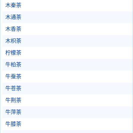
木秦茶
木通茶
木香茶
木枳茶
柠檬茶
牛柏茶
牛蚕茶
牛苍茶
牛荆茶
牛萍茶
牛膝茶