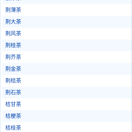
荆薄茶
荆大茶
荆风茶
荆桂茶
荆芥茶
荆金茶
荆桔茶
荆石茶
桔甘茶
桔梗茶
桔桂茶