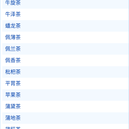
牛旋茶
牛泽茶
蟠龙茶
佩薄茶
佩兰茶
佩香茶
枇杷茶
平胃茶
苹果茶
蒲黛茶
蒲地茶