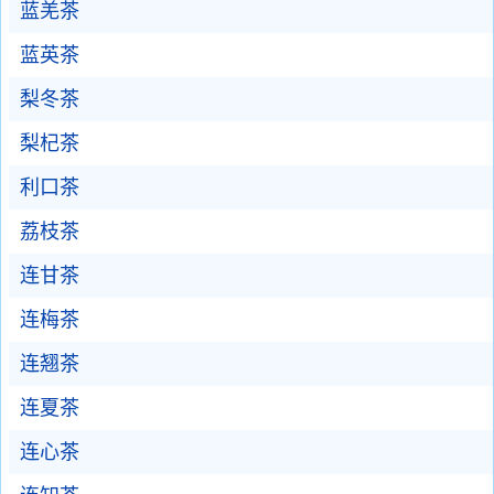
蓝羌茶
蓝英茶
梨冬茶
梨杞茶
利口茶
荔枝茶
连甘茶
连梅茶
连翘茶
连夏茶
连心茶