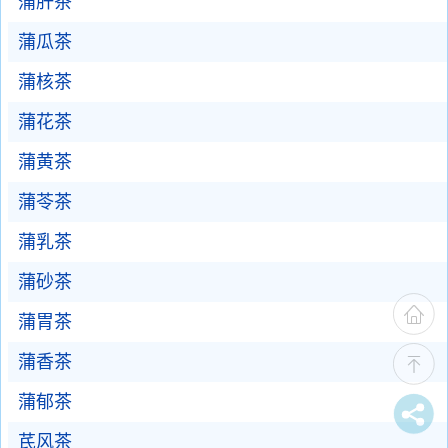
蒲肝茶
蒲瓜茶
蒲核茶
蒲花茶
蒲黄茶
蒲苓茶
蒲乳茶
蒲砂茶
蒲胃茶
蒲香茶
蒲郁茶
芪风茶