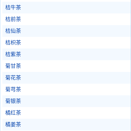
桔牛茶
桔前茶
桔仙茶
桔枳茶
桔紫茶
菊甘茶
菊花茶
菊芎茶
菊银茶
橘红茶
橘姜茶