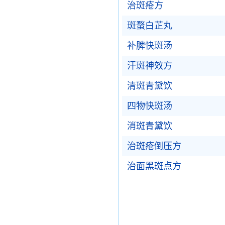
治斑疮方
斑蝥白芷丸
补脾快斑汤
汗斑神效方
清斑青黛饮
四物快斑汤
消斑青黛饮
治斑疮倒压方
治面黑斑点方