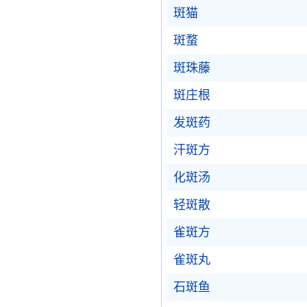
斑猫
斑蝥
斑珠藤
斑庄根
发斑药
汗斑方
化斑汤
轻斑散
雀斑方
雀斑丸
石斑鱼