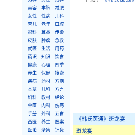
美容
丰胸
减肥
女性
性病
儿科
育儿
老年
口腔
眼科
耳鼻
传染
皮肤
肿瘤
急救
就医
生活
用药
药识
知识
饮食
健康
心理
四季
养生
保健
搜索
疾病
药材
方剂
本草
儿科
方言
妇科
教材
经论
金匮
内科
伤寒
手册
外科
五官
《韩氏医通》斑龙宴
西医
养生
医案
医论
杂集
针灸
斑龙宴