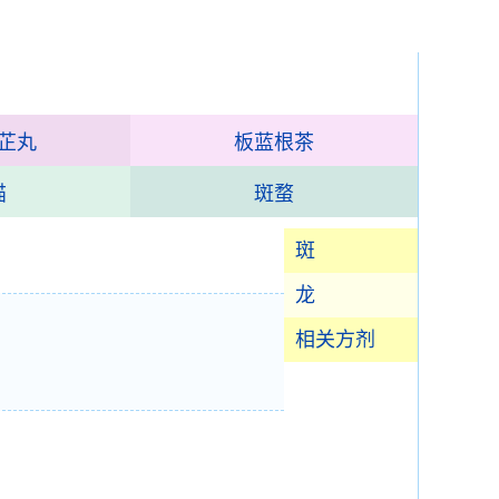
芷丸
板蓝根茶
猫
斑蝥
斑
龙
相关方剂