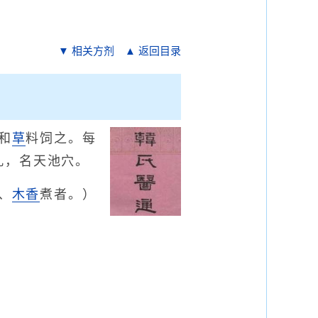
▼ 相关方剂
▲ 返回目录
和
草
料饲之。每
孔，名天池穴。
、
木香
煮者。）