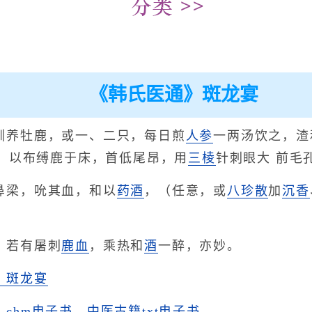
《韩氏医通》斑龙宴
驯养牡鹿，或一、二只，每日煎
人参
一两汤饮之，渣
，以布缚鹿于床，首低尾昂，用
三棱
针刺眼大 前毛
鼻梁，吮其血，和以
药酒
，（任意，或
八珍散
加
沉香
。若有屠刺
鹿血
，乘热和
酒
一醉，亦妙。
》斑龙宴
chm电子书
中医古籍txt电子书