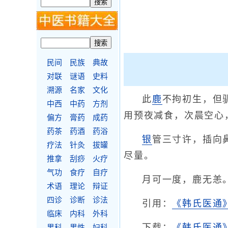
民间
民族
典故
对联
谜语
史料
溯源
名家
文化
此
鹿
不拘初生，但
中西
中药
方剂
用预夜减食，次晨空心
偏方
膏药
成药
药茶
药酒
药浴
银
管三寸许，插向
疗法
针灸
拔罐
尽量。
推拿
刮痧
火疗
气功
食疗
自疗
月可一度，鹿无恙
术语
理论
辩证
四诊
诊断
诊法
引用：
《韩氏医通
临床
内科
外科
下载：
《韩氏医通》
男科
男性
妇科