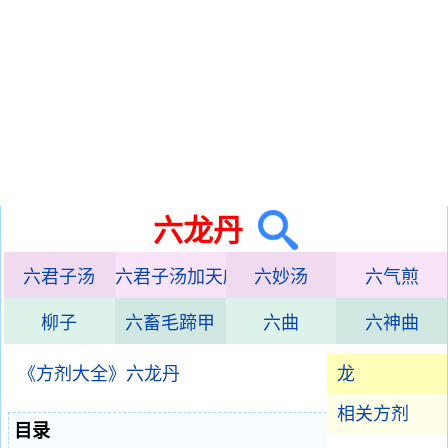
六龙丹
六君子汤
六君子汤加天麻方
六妙汤
六气煎
柳子
六畜毛蹄甲
六曲
六神曲
《方剂大全》六龙丹
龙
相关方剂
目录