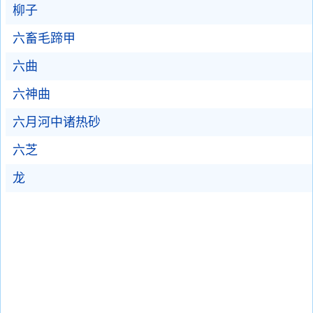
柳子
六畜毛蹄甲
六曲
六神曲
六月河中诸热砂
六芝
龙