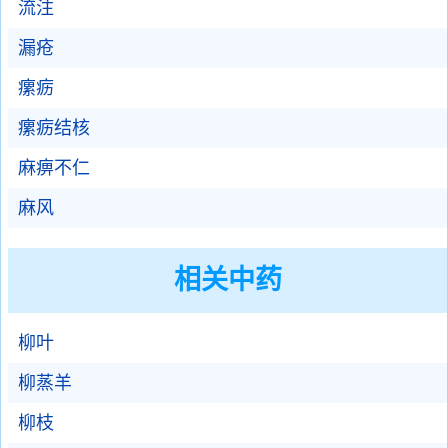
流注
漏疮
瘰疬
瘰疬结核
麻痹不仁
麻风
相关中药
柳叶
柳蒸羊
柳枝