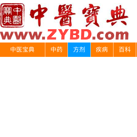
中医宝典
中药
方剂
疾病
百科