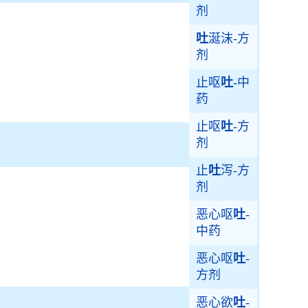
剂
吐
涎沫-方
剂
止呕
吐
-中
药
止呕
吐
-方
剂
止
吐
泻-方
剂
恶心呕
吐
-
中药
恶心呕
吐
-
方剂
恶心欲
吐
-