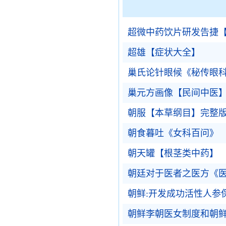
超微中药饮片研发告捷
超雄【症状大全】
巢氏论针眼候《秘传眼
巢元方画像【民间中医
朝服【本草纲目】完整
朝食暮吐《女科百问》
朝天罐【根茎类中药】
朝廷对于医者之医方《
朝鲜:开发成功活性人参
朝鲜李朝医女制度和朝