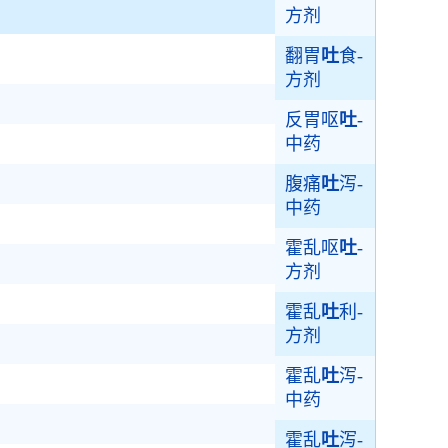
方剂
翻胃
吐
食-
方剂
反胃呕
吐
-
中药
腹痛
吐
泻-
中药
霍乱呕
吐
-
方剂
霍乱
吐
利-
方剂
霍乱
吐
泻-
中药
霍乱
吐
泻-