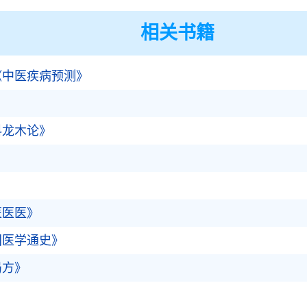
相关书籍
《中医疾病预测》
》
科龙木论》
》
医医医》
国医学通史》
局方》