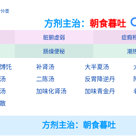
治分类
方剂主治：
朝食暮吐
脏腑虚弱
症瘕
肠燥便秘
潮
馎饦
补肾汤
大半夏汤
汤
二陈汤
反胃降逆丹
汤
加味化肾汤
加味青金丹
散
方剂主治：
朝食暮吐