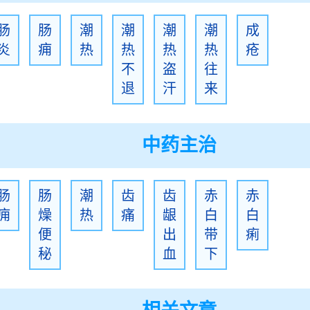
肠
肠
潮
潮
潮
潮
成
炎
痈
热
热
热
热
疮
不
盗
往
退
汗
来
中药主治
肠
肠
潮
齿
齿
赤
赤
痈
燥
热
痛
龈
白
白
便
出
带
痢
秘
血
下