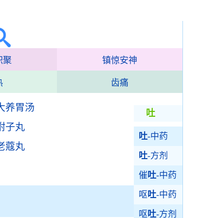
积聚
镇惊安神
热
齿痛
大养胃汤
吐
附子丸
吐
-中药
老蔻丸
吐
-方剂
催
吐
-中药
呕
吐
-中药
呕
吐
-方剂