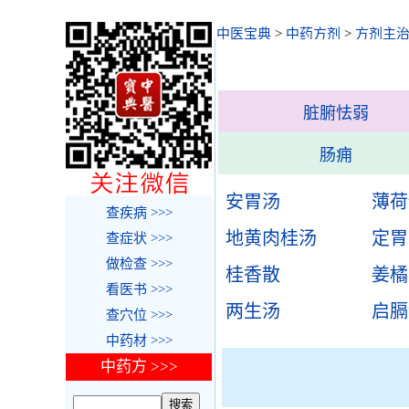
中医宝典
>
中药方剂
>
方剂主
脏腑怯弱
肠痈
安胃汤
薄荷
查疾病 >>>
地黄肉桂汤
定胃
查症状 >>>
做检查 >>>
桂香散
姜橘
看医书 >>>
两生汤
启膈
查穴位 >>>
中药材 >>>
中药方 >>>