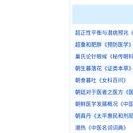
超正性平衡与潜病预兆
超重和肥胖《预防医学
巢氏论针眼候《秘传眼
朝生暮落花《证类本草
朝食暮吐《女科百问》
朝廷对于医者之医方《
朝鲜医学发展概况《中
朝真丹《太平惠民和剂
潮热《中医名词词典》