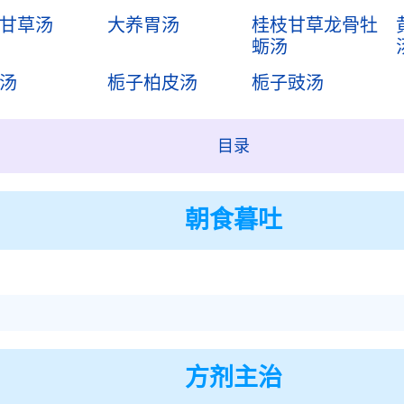
甘草汤
大养胃汤
桂枝甘草龙骨牡
蛎汤
汤
栀子柏皮汤
栀子豉汤
目录
朝食暮吐
方剂主治