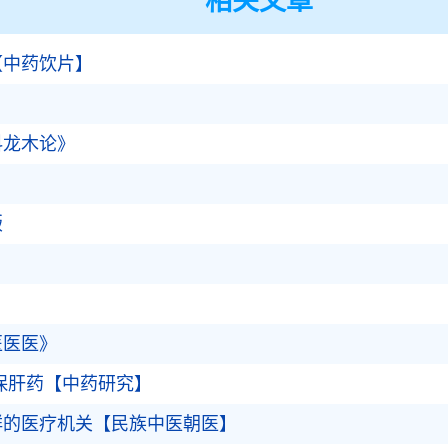
相关文章
【中药饮片】
科龙木论》
】
版
医医医》
保肝药【中药研究】
鲜的医疗机关【民族中医朝医】