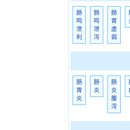
肠
肠
肠
鸣
鸣
胃
泄
泄
虚
利
泻
弱
肠
肠
肠
胃
炎
炎
炎
腹
泻