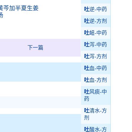
黄芩加半夏生姜
吐
逆-中药
汤
吐
逆-方剂
吐
衄-中药
吐
泻-中药
下一篇
吐
泻-方剂
吐
血-中药
吐
血-方剂
吐
风痰-中
药
吐
清水-方
剂
吐
酸水-方