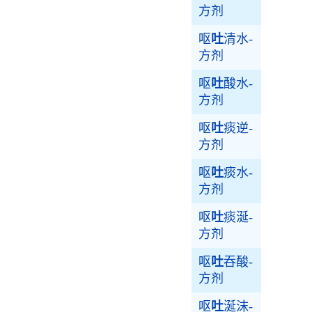
方剂
呕
吐
清水-
方剂
呕
吐
酸水-
方剂
呕
吐
痰逆-
方剂
呕
吐
痰水-
方剂
呕
吐
痰涎-
方剂
呕
吐
吞酸-
方剂
呕
吐
涎沫-