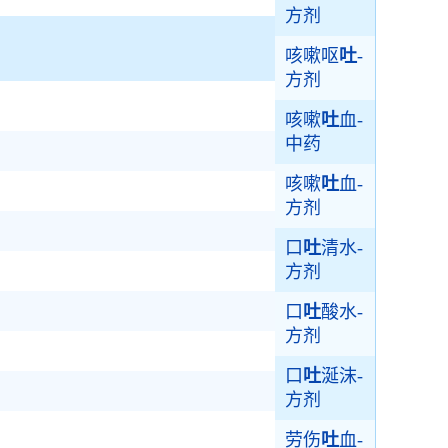
方剂
咳嗽呕
吐
-
方剂
咳嗽
吐
血-
中药
咳嗽
吐
血-
方剂
口
吐
清水-
方剂
口
吐
酸水-
方剂
口
吐
涎沫-
方剂
劳伤
吐
血-