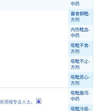
中药
暮食朝
吐
-
方剂
内伤
吐
血-
中药
呕
吐
不食-
方剂
呕
吐
不止-
方剂
呕
吐
恶心-
方剂
呕
吐
腹泻-
中药
关领域专业人士。
呕
吐
冷痰-