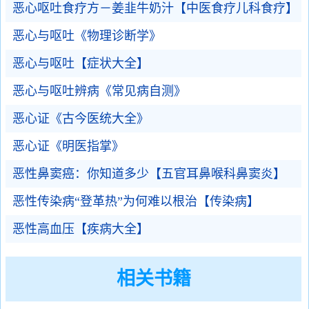
恶心呕吐食疗方－姜韭牛奶汁【中医食疗儿科食疗】
恶心与呕吐《物理诊断学》
恶心与呕吐【症状大全】
恶心与呕吐辨病《常见病自测》
恶心证《古今医统大全》
恶心证《明医指掌》
恶性鼻窦癌：你知道多少【五官耳鼻喉科鼻窦炎】
恶性传染病“登革热”为何难以根治【传染病】
恶性高血压【疾病大全】
相关书籍