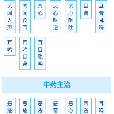
恶
恶
恶
恶
恶
耳
耳
闻
闻
心
心
心
聋
聋
人
食
呕
呕
耳
声
气
逆
吐
鸣
耳
耳
耳
鸣
鸣
目
耳
聪
聋
明
中药主治
恶
恶
恶
恶
恶
耳
耳
疮
疮
疮
寒
心
聋
鸣