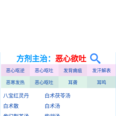
方剂主治：
恶心欲吐
恶心呕逆
恶心呕吐
发背痈疽
发汗解表
恶寒发热
恶心呕吐
耳聋
耳鸣
八宝红灵丹
白术茯苓汤
白术散
白术汤