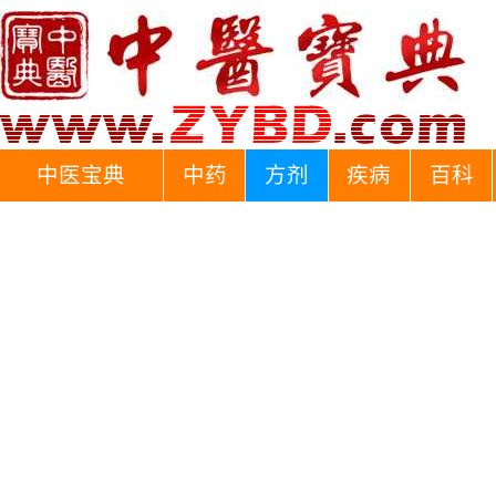
中医宝典
中药
方剂
疾病
百科