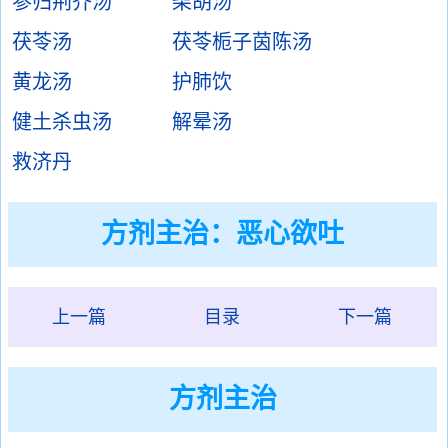
参归荆芥汤
柴胡汤
茯苓汤
茯苓栀子茵陈汤
黄龙汤
护肺饮
健土杀虫汤
解晕汤
救济丹
方剂主治：
恶心欲吐
上一篇
目录
下一篇
方剂主治