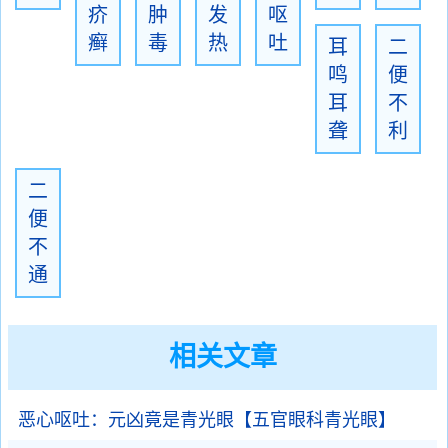
疥
肿
发
呕
癣
毒
热
吐
耳
二
鸣
便
耳
不
聋
利
二
便
不
通
相关文章
恶心呕吐：元凶竟是青光眼【五官眼科青光眼】