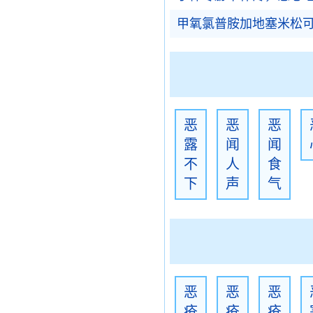
甲氧氯普胺加地塞米松
恶
恶
恶
露
闻
闻
不
人
食
下
声
气
恶
恶
恶
疮
疮
疮