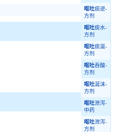
呕吐
痰逆-
方剂
呕吐
痰水-
方剂
呕吐
痰涎-
方剂
呕吐
吞酸-
方剂
呕吐
涎沫-
方剂
呕吐
泄泻-
中药
呕吐
泄泻-
方剂