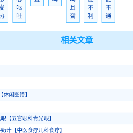
发
呕
耳
不
不
热
吐
聋
利
通
相关文章
【休闲图谱】
】
光眼【五官眼科青光眼】
牛奶汁【中医食疗儿科食疗】