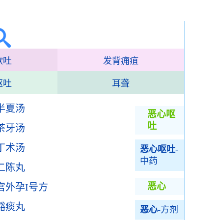
欲吐
发背痈疽
呕吐
耳聋
半夏汤
恶心呕
吐
茶牙汤
丁术汤
恶心呕吐
-
中药
二陈丸
恶心
宫外孕I号方
豁痰丸
恶心
-方剂