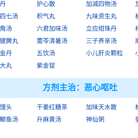
丹
护心散
加减四物汤
四七汤
积气丸
九味资生丸
角汤
六君加味汤
立应绀珠丹
健脾丸
薷苓清暑汤
三子养亲汤
金丹
五饮汤
小儿肝炎颗粒
大丸
紫金锭
方剂主治：
恶心呕吐
馒头
干姜红糖茶
加味天水散
鲫鱼汤
升麻黄汤
神仙粥