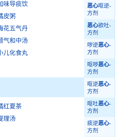
加味导痰饮
恶心
呕逆-
方剂
橘皮粥
恶心
欲吐-
梅花五气丹
方剂
顺气和中汤
哕逆
恶心
-
方剂
小儿化食丸
呕哕
恶心
-
方剂
呕逆
恶心
-
方剂
呕吐
恶心
-
橘红夏茶
方剂
燮理汤
痰逆
恶心
-
方剂