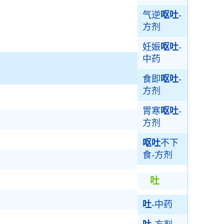
气逆
呕吐
-
方剂
妊娠
呕吐
-
中药
食即
呕吐
-
方剂
胃寒
呕吐
-
方剂
呕吐
不下
食-方剂
吐
吐
-中药