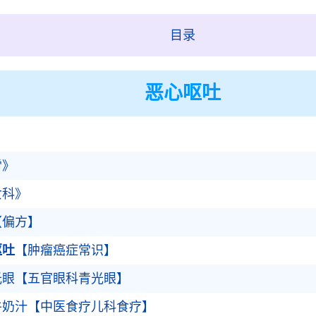
目录
恶心呕吐
雪》
女科》
【偏方】
呕吐
【肿瘤癌症常识】
光眼【五官眼科青光眼】
牛奶汁【中医食疗儿科食疗】