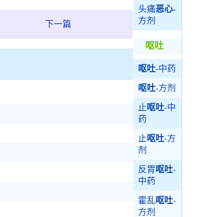
头痛
恶心
-
方剂
下一篇
呕吐
呕吐
-中药
呕吐
-方剂
止
呕吐
-中
药
止
呕吐
-方
剂
反胃
呕吐
-
中药
霍乱
呕吐
-
方剂