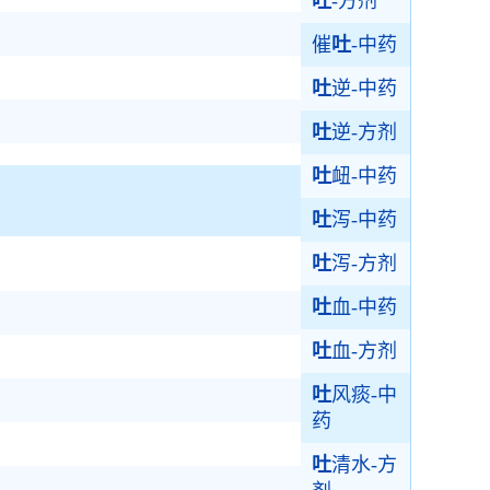
吐
-方剂
催
吐
-中药
吐
逆-中药
吐
逆-方剂
吐
衄-中药
吐
泻-中药
吐
泻-方剂
吐
血-中药
吐
血-方剂
吐
风痰-中
药
吐
清水-方