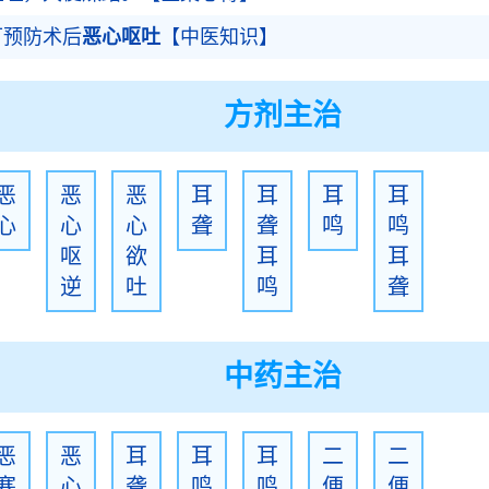
可预防术后
恶心呕吐
【中医知识】
方剂主治
恶
恶
恶
耳
耳
耳
耳
心
心
心
聋
聋
鸣
鸣
呕
欲
耳
耳
逆
吐
鸣
聋
中药主治
恶
恶
耳
耳
耳
二
二
寒
心
聋
鸣
鸣
便
便