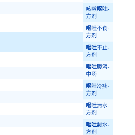
咳嗽
呕吐
-
方剂
呕吐
不食-
方剂
呕吐
不止-
方剂
呕吐
腹泻-
中药
呕吐
冷痰-
方剂
呕吐
清水-
方剂
呕吐
酸水-
方剂