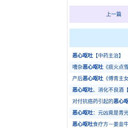
上一篇
恶心呕吐
【中药主治】
嘈杂
恶心呕吐
《痰火点
产后
恶心呕吐
《傅青主
恶心呕吐
、消化不良酒
对付抗癌药引起的
恶心
恶心呕吐
：元凶竟是青
恶心呕吐
食疗方－姜韭