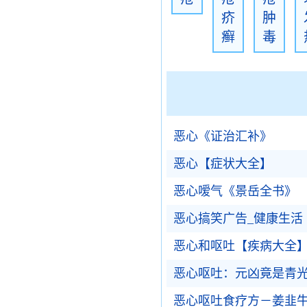
疥
肿
癣
毒
恶心《证治汇补》
恶心【症状大全】
恶心嗳气《景岳全书》
恶心搞笑广告_健康生活
恶心和呕吐【疾病大全
恶心呕吐：元凶竟是青
恶心呕吐食疗方－姜韭