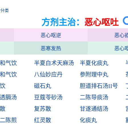
治分类
方剂主治：
恶心呕吐
恶心呕逆
恶心
恶寒发热
恶心
和气饮
半夏白术天麻汤
半夏化痰丸
和气饮
八仙妙应丹
参附理中丸
饮
磁石丸
胆道排石汤II号
透膈汤
豆蔻苓砂汤
二陈导痰汤
散
复苏散
甘遂通结汤
二陈煎
红灵散
化痰丸