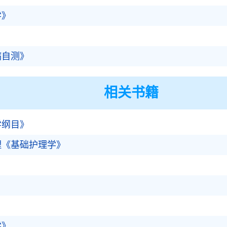
学》
】
病自测》
相关书籍
学纲目》
理《基础护理学》
学》