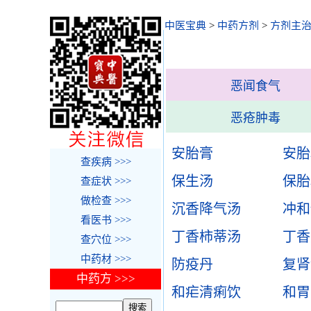
中医宝典
>
中药方剂
>
方剂主
恶闻食气
恶疮肿毒
安胎膏
安胎
查疾病 >>>
保生汤
保胎
查症状 >>>
做检查 >>>
沉香降气汤
冲和
看医书 >>>
丁香柿蒂汤
丁香
查穴位 >>>
中药材 >>>
防疫丹
复肾
中药方 >>>
和疟清痢饮
和胃