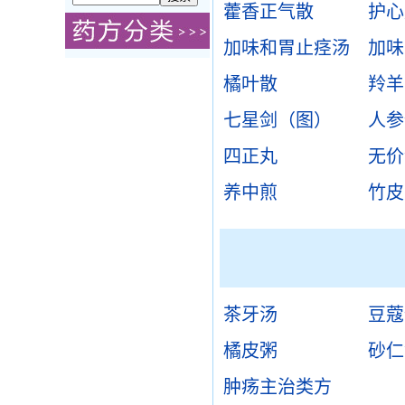
藿香正气散
护心
加味和胃止痉汤
加味
橘叶散
羚羊
七星剑（图）
人参
四正丸
无价
养中煎
竹皮
茶牙汤
豆蔻
橘皮粥
砂仁
肿疡主治类方