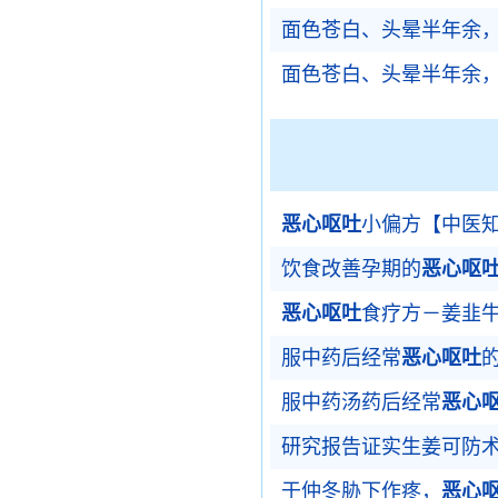
面色苍白、头晕半年余
面色苍白、头晕半年余
恶心呕吐
小偏方【中医
饮食改善孕期的
恶心呕
恶心呕吐
食疗方－姜韭
服中药后经常
恶心呕吐
服中药汤药后经常
恶心
研究报告证实生姜可防
于仲冬胁下作疼，
恶心