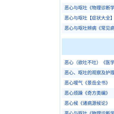
恶心与呕吐《物理诊断
恶心与呕吐【症状大全
恶心与呕吐辨病《常见
恶心（欲吐不吐）《医
恶心、呕吐的观察及护
恶心嗳气《景岳全书》
恶心烦躁《奇方类编》
恶心候《诸病源候论》
恶心与呕吐《物理诊断