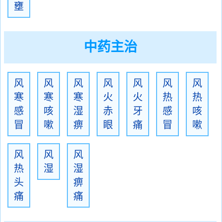
壅
中药主治
风
风
风
风
风
风
风
寒
寒
寒
火
火
热
热
感
咳
湿
赤
牙
感
咳
冒
嗽
痹
眼
痛
冒
嗽
风
风
风
热
湿
湿
头
痹
痛
痛