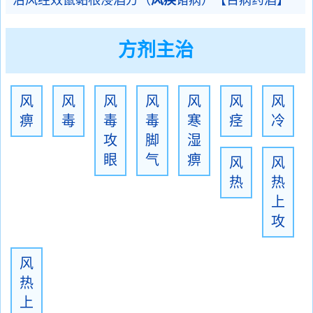
治风经效鼠黏根浸酒方（
风疾
诸病）【百病药酒】
方剂主治
风
风
风
风
风
风
风
痹
毒
毒
毒
寒
痉
冷
攻
脚
湿
眼
气
痹
风
风
热
热
上
攻
风
热
上