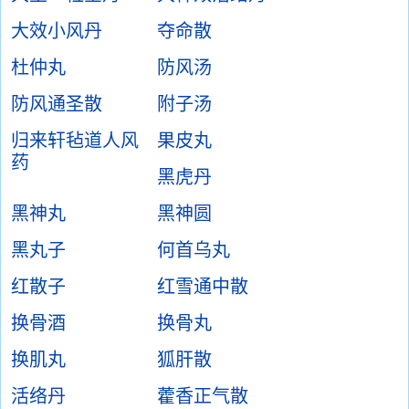
大效小风丹
夺命散
杜仲丸
防风汤
防风通圣散
附子汤
归来轩毡道人风
果皮丸
药
黑虎丹
黑神丸
黑神圆
黑丸子
何首乌丸
红散子
红雪通中散
换骨酒
换骨丸
换肌丸
狐肝散
活络丹
藿香正气散