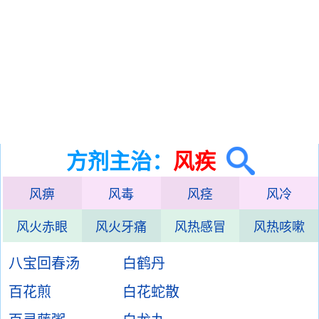
方剂主治：
风疾
风痹
风毒
风痉
风冷
风火赤眼
风火牙痛
风热感冒
风热咳嗽
八宝回春汤
白鹤丹
百花煎
白花蛇散