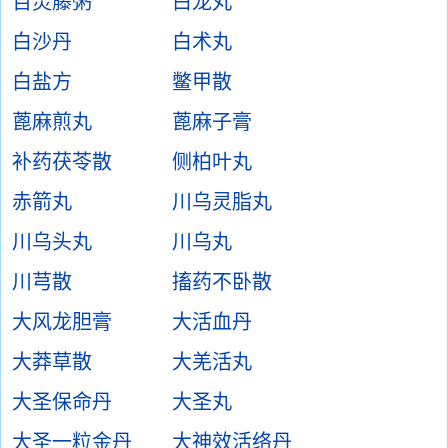
百灵藤粥
白龙丸
白沙丹
白术丸
白盐方
鳖甲散
蓖麻煎丸
蓖麻子膏
补药茯苓散
侧柏叶丸
赤箭丸
川乌灵脂丸
川乌头丸
川乌丸
川芎散
搐药不卧散
大风龙胆膏
大活血丹
大莽草散
大羌活丸
大圣保命丹
大圣丸
大圣一粒金丹
大神效活络丹