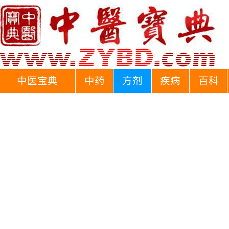
中医宝典
中药
方剂
疾病
百科