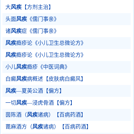
大
风疾
【方剂主治】
头面
风疾
《儒门事亲》
诸
风疾
症《儒门事亲》
风疾
瘾疹论《小儿卫生总微论方》
风疾
瘾疹论《小儿卫生总微论方》
小儿
风疾
瘾疹《中医词典》
白癜
风疾
病概述【皮肤病白癜风】
风疾
—夏英公酒【偏方】
一切
风疾
—浸虎骨酒【偏方】
茵陈酒（
风疾
诸病）【百病药酒】
蓖麻酒方（
风疾
诸病）【百病药酒】