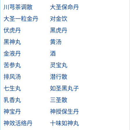
川芎茶调散
大圣保命丹
大圣一粒金丹
对金饮
伏虎丹
黑虎丹
黑神丸
黄汤
金液丹
酒
苦参丸
灵宝丸
排风汤
潜行散
七生丸
如圣黑丸子
乳香丸
三圣散
神宝丹
神授保生丹
神效活络丹
十味如神丸