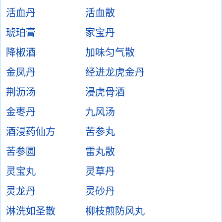
活血丹
活血散
琥珀膏
家宝丹
降椒酒
加味匀气散
金凤丹
经进龙虎金丹
荆沥汤
浸虎骨酒
金枣丹
九风汤
酒浸药仙方
苦参丸
苦参圆
雷丸散
灵宝丸
灵草丹
灵龙丹
灵砂丹
淋洗如圣散
柳枝煎防风丸