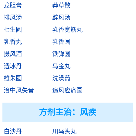
龙胆膏
莽草散
排风汤
辟风汤
七生圆
乳香宽筋丸
乳香丸
乳香圆
摄风酒
铁弹圆
透冰丹
乌金丸
雄朱圆
洗澡药
治中风失音
追风应痛圆
方剂主治：
风疾
白沙丹
川乌头丸