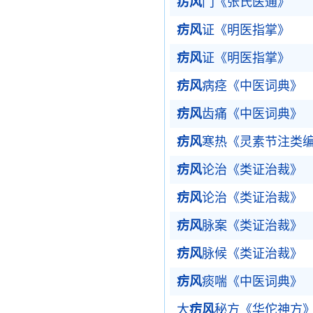
疠风
门《张氏医通》
疠风
证《明医指掌》
疠风
证《明医指掌》
疠风
病痉《中医词典》
疠风
齿痛《中医词典》
疠风
寒热《灵素节注类
疠风
论治《类证治裁》
疠风
论治《类证治裁》
疠风
脉案《类证治裁》
疠风
脉候《类证治裁》
疠风
痰喘《中医词典》
大
疠风
秘方《华佗神方