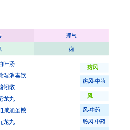
疾
理气
风
痢
柏叶汤
疠风
除湿消毒饮
疠风
-中药
鹅翎散
风
花龙丸
风
-中药
加减通圣散
肠
风
-中药
九龙丸