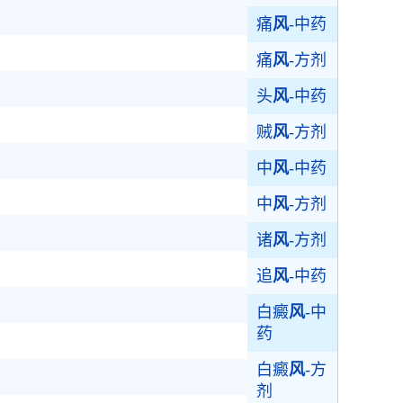
痛
风
-中药
痛
风
-方剂
头
风
-中药
贼
风
-方剂
中
风
-中药
中
风
-方剂
诸
风
-方剂
追
风
-中药
白癜
风
-中
药
白癜
风
-方
剂