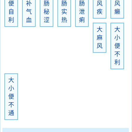
便
补
肠
肠
肠
风
风
自
气
秘
实
泄
疾
癞
利
血
涩
热
痢
大
大
麻
小
风
便
不
利
大
小
便
不
通