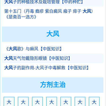
大风
子的种植技术及栽培管理【中药种贮】
第十五门（丹毒 瘾疹 紫白癜风 瘊子 痱子
大风
）
《是斋百一选方》
大风
《
大风
歌》与痳风【中医知识】
大风
天气勿戴隐形眼镜【中医知识】
大风
子的副作用-大风子中毒解救【中医知识】
方剂主治
大
大
大
大
大
大
大