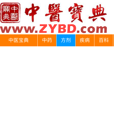
中医宝典
中药
方剂
疾病
百科