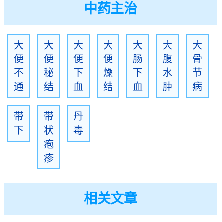
中药主治
大
大
大
大
大
大
大
便
便
便
便
肠
腹
骨
不
秘
下
燥
下
水
节
通
结
血
结
血
肿
病
带
带
丹
下
状
毒
疱
疹
相关文章