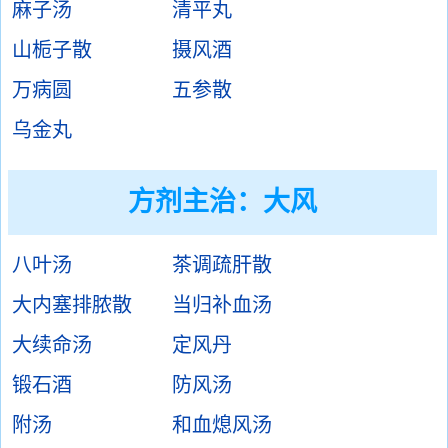
麻子汤
清平丸
山栀子散
摄风酒
万病圆
五参散
乌金丸
方剂主治：
大风
八叶汤
茶调疏肝散
大内塞排脓散
当归补血汤
大续命汤
定风丹
锻石酒
防风汤
附汤
和血熄风汤