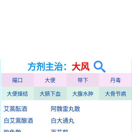
方剂主治：
大风
撮口
大便
带下
丹毒
大便燥结
大肠下血
大腹水肿
大骨节病
艾蒿酝酒
阿魏雷丸散
白艾蒿酿酒
白大通丸