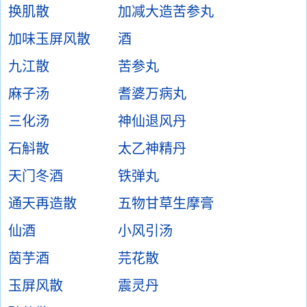
换肌散
加减大造苦参丸
加味玉屏风散
酒
九江散
苦参丸
麻子汤
耆婆万病丸
三化汤
神仙退风丹
石斛散
太乙神精丹
天门冬酒
铁弹丸
通天再造散
五物甘草生摩膏
仙酒
小风引汤
茵芋酒
芫花散
玉屏风散
震灵丹