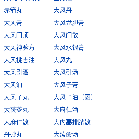
赤箭丸
大风丹
大风膏
大风龙胆膏
大风门顶
大风门散
大风神验方
大风水银膏
大风桃杏油
大风丸
大风引酒
大风引汤
大风油
大风子膏
大风子丸
大风子油（图）
大茯苓丸
大麻仁酒
大麻仁散
大内塞排脓散
丹砂丸
大续命汤