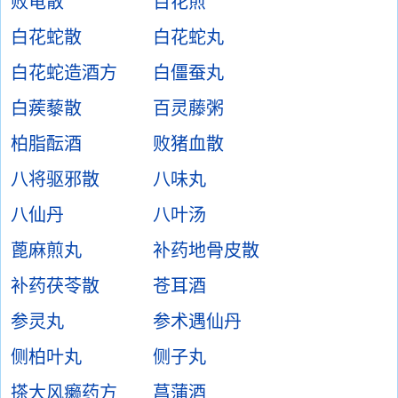
败龟散
百花煎
白花蛇散
白花蛇丸
白花蛇造酒方
白僵蚕丸
白蒺藜散
百灵藤粥
柏脂酝酒
败猪血散
八将驱邪散
八味丸
八仙丹
八叶汤
蓖麻煎丸
补药地骨皮散
补药茯苓散
苍耳酒
参灵丸
参术遇仙丹
侧柏叶丸
侧子丸
搽大风癞药方
菖蒲酒