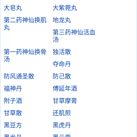
大皂丸
大紫菀丸
第二药神仙换肌
地龙丸
丸
第三药神仙活血
汤
第一药神仙换骨
独活散
汤
夺命丹
防风通圣散
防己散
福神丹
傅延年酒
附子酒
甘草摩膏
甘草散
还肌煎
黑豆方
黑虎丹