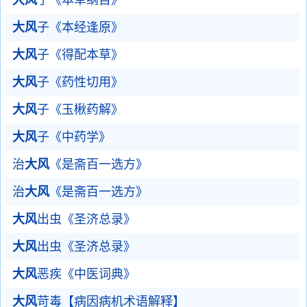
大风
子《本草纲目》
大风
子《本经逢原》
大风
子《得配本草》
大风
子《药性切用》
大风
子《玉楸药解》
大风
子《中药学》
治
大风
《是斋百一选方》
治
大风
《是斋百一选方》
大风
出虫《圣济总录》
大风
出虫《圣济总录》
大风
恶疾《中医词典》
大风
苛毒【病因病机术语解释】