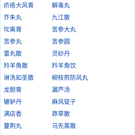
疥疮大风膏
解毒丸
芥朱丸
九江散
坎离膏
苦参大丸
苦参丸
苦参圆
雷丸散
灵砂丹
羚羊角散
羚羊角饮
淋洗如圣散
柳枝煎防风丸
龙胆膏
漏芦汤
辘轳丹
麻风锭子
满店香
莽草散
蔓荆丸
马先蒿散