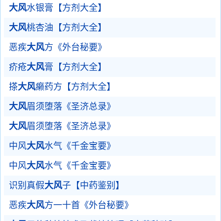
大风
水银膏【方剂大全】
大风
桃杏油【方剂大全】
恶疾
大风
方《外台秘要》
疥疮
大风
膏【方剂大全】
搽
大风
癞药方【方剂大全】
大风
眉须堕落《圣济总录》
大风
眉须堕落《圣济总录》
中风
大风
水气《千金宝要》
中风
大风
水气《千金宝要》
识别真假
大风
子【中药鉴别】
恶疾
大风
方一十首《外台秘要》