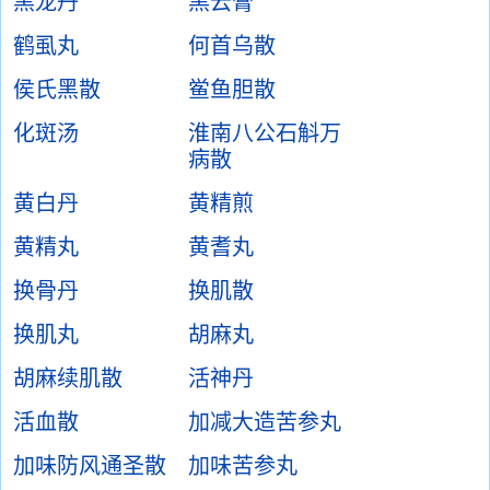
黑龙丹
黑云膏
鹤虱丸
何首乌散
侯氏黑散
鲎鱼胆散
化斑汤
淮南八公石斛万
病散
黄白丹
黄精煎
黄精丸
黄耆丸
换骨丹
换肌散
换肌丸
胡麻丸
胡麻续肌散
活神丹
活血散
加减大造苦参丸
加味防风通圣散
加味苦参丸