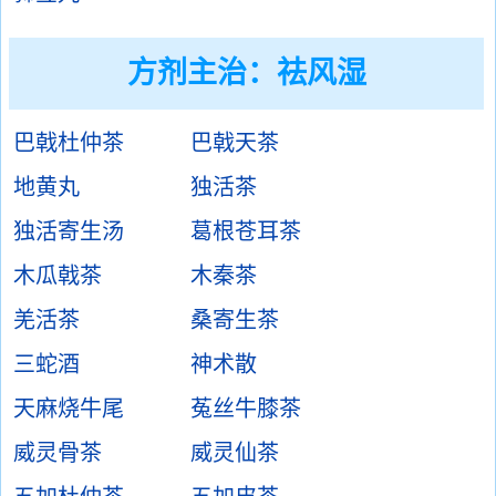
方剂主治：
祛风湿
巴戟杜仲茶
巴戟天茶
地黄丸
独活茶
独活寄生汤
葛根苍耳茶
木瓜戟茶
木秦茶
羌活茶
桑寄生茶
三蛇酒
神术散
天麻烧牛尾
菟丝牛膝茶
威灵骨茶
威灵仙茶