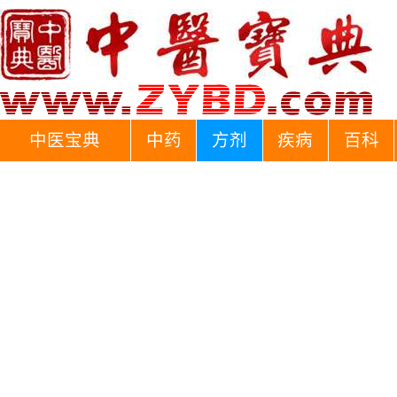
中医宝典
中药
方剂
疾病
百科