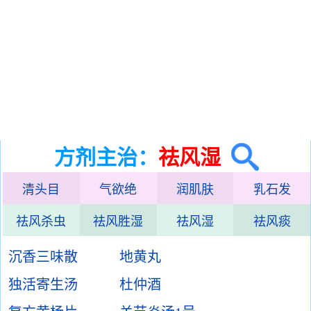
方剂主治：
祛风湿
清头目
气欲绝
润肌肤
乳石发
祛风杀虫
祛风胜湿
祛风湿
祛风痰
沉香三味散
地黄丸
独活寄生汤
杜仲酒