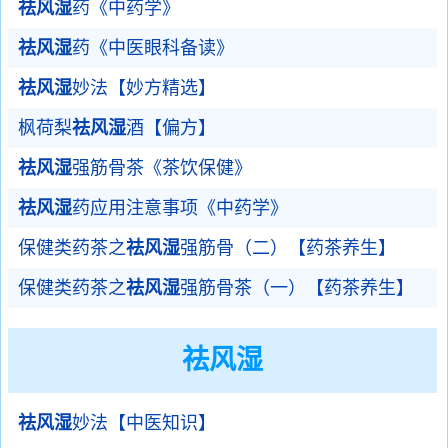
祛风湿
药《中药学》
祛风湿
药《中医眼科备读》
祛风湿
妙法【妙方精选】
枫荷梨
祛风湿
酒【偏方】
祛风湿
强筋骨茶《茶饮保健》
祛风湿
药应用注意事项《中药学》
保健类药茶之
祛风湿
强筋骨（二）【药茶养生】
保健类药茶之
祛风湿
强筋骨茶（一）【药茶养生】
祛风湿
祛风湿
妙法【中医知识】