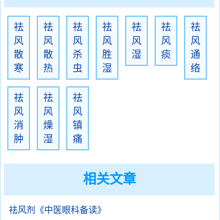
祛
祛
祛
祛
祛
祛
祛
风
风
风
风
风
风
风
散
散
杀
胜
湿
痰
通
寒
热
虫
湿
络
祛
祛
祛
风
风
风
消
燥
镇
肿
湿
痛
相关文章
祛风剂《中医眼科备读》