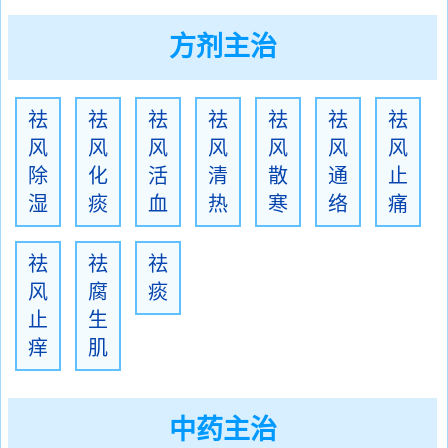
方剂主治
祛
祛
祛
祛
祛
祛
祛
风
风
风
风
风
风
风
除
化
活
清
散
通
止
湿
痰
血
热
寒
络
痛
祛
祛
祛
风
腐
痰
止
生
痒
肌
中药主治