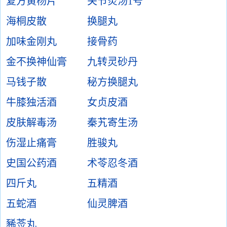
复方黄杨片
关节炎汤1号
海桐皮散
换腿丸
加味金刚丸
接骨药
金不换神仙膏
九转灵砂丹
马钱子散
秘方换腿丸
牛膝独活酒
女贞皮酒
皮肤解毒汤
秦艽寄生汤
伤湿止痛膏
胜骏丸
史国公药酒
术苓忍冬酒
四斤丸
五精酒
五蛇酒
仙灵脾酒
豨莶丸