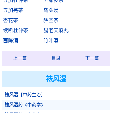
五加杜仲茶
五加皮茶
五加羌茶
乌头汤
杏花茶
豨莶茶
续断杜仲茶
易老天麻丸
茵陈酒
竹叶酒
上一篇
目录
下一篇
祛风湿
祛风湿
【中药主治】
祛风湿
药《中药学》