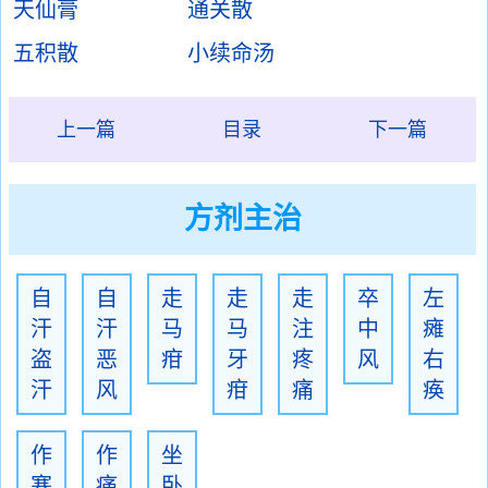
天仙膏
通关散
五积散
小续命汤
上一篇
目录
下一篇
方剂主治
自
自
走
走
走
卒
左
汗
汗
马
马
注
中
瘫
盗
恶
疳
牙
疼
风
右
汗
风
疳
痛
痪
作
作
坐
寒
痛
卧