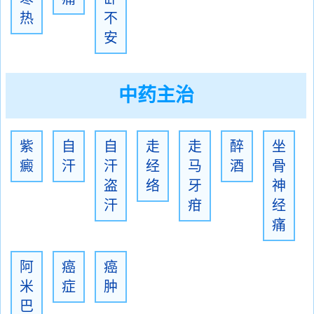
热
不
安
中药主治
紫
自
自
走
走
醉
坐
癜
汗
汗
经
马
酒
骨
盗
络
牙
神
汗
疳
经
痛
阿
癌
癌
米
症
肿
巴