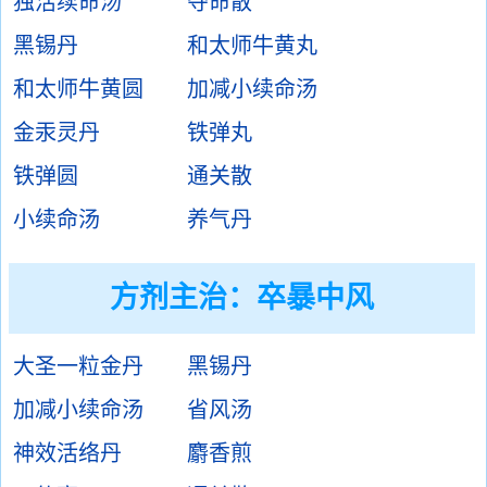
独活续命汤
夺命散
黑锡丹
和太师牛黄丸
和太师牛黄圆
加减小续命汤
金汞灵丹
铁弹丸
铁弹圆
通关散
小续命汤
养气丹
方剂主治：
卒暴中风
大圣一粒金丹
黑锡丹
加减小续命汤
省风汤
神效活络丹
麝香煎