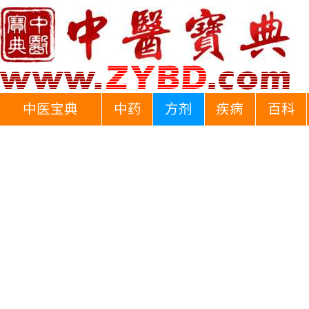
中医宝典
中药
方剂
疾病
百科