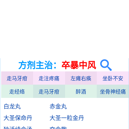
方剂主治：
卒暴中风
走马牙疳
走注疼痛
左瘫右痪
坐卧不安
走经络
走马牙疳
醉酒
坐骨神经痛
白龙丸
赤金丸
大圣保命丹
大圣一粒金丹