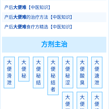
产后
大便难
【中医知识】
产后
大便难
的治疗方法【中医知识】
产后
大便难
食疗方精选【中医知识】
方剂主治
大
大
大
大
大
大
大
便
便
便
便
便
便
便
滑
秘
秘
秘
秘
酸
溏
泄
结
结
涩
臭
泄
者
大
大
大
便
便
便