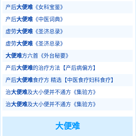
产后
大便难
《女科宝鉴》
产后
大便难
《中医词典》
虚劳
大便难
《圣济总录》
虚劳
大便难
《圣济总录》
大便难
方六首《外台秘要》
产后
大便难
的治疗方法【产后病偏方】
产后
大便难
食疗方 精选【中医食疗妇科食疗】
治
大便难
及大小便并不通方《集验方》
治
大便难
及大小便并不通方《集验方》
大便难