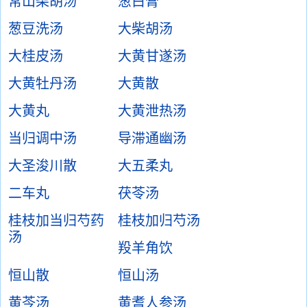
常山柴胡汤
葱白膏
葱豆洗汤
大柴胡汤
大桂皮汤
大黄甘遂汤
大黄牡丹汤
大黄散
大黄丸
大黄泄热汤
当归调中汤
导滞通幽汤
大圣浚川散
大五柔丸
二车丸
茯苓汤
桂枝加当归芍药
桂枝加归芍汤
汤
羖羊角饮
恒山散
恒山汤
黄芩汤
黄耆人参汤