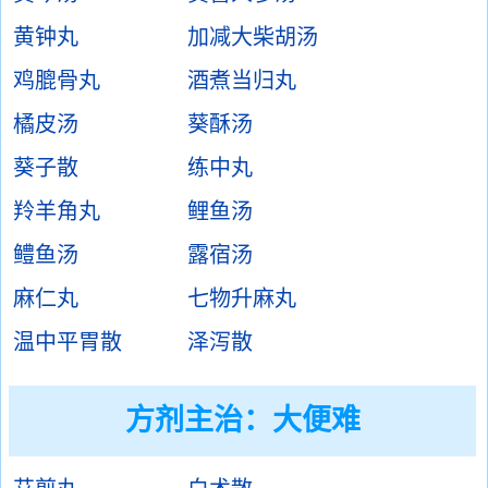
黄钟丸
加减大柴胡汤
鸡膍骨丸
酒煮当归丸
橘皮汤
葵酥汤
葵子散
练中丸
羚羊角丸
鲤鱼汤
鳢鱼汤
露宿汤
麻仁丸
七物升麻丸
温中平胃散
泽泻散
方剂主治：
大便难