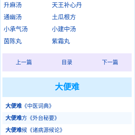
升麻汤
天王补心丹
通幽汤
土瓜根方
小承气汤
小建中汤
茵陈丸
紫霜丸
上一篇
目录
下一篇
大便难
大便难
《中医词典》
大便难
方《外台秘要》
大便难
候《诸病源候论》