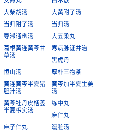
艾煎丸
白术散
大柴胡汤
大黄附子汤
当归附子汤
当归汤
导滞通幽汤
大五柔丸
葛根黄连黄芩甘
寒病脉证并治
草汤
黑虎丹
恒山汤
厚朴三物茶
黄连黄芩半夏猪
黄芩加半夏生姜
胆汁汤
汤
黄芩牡丹皮栝蒌
练中丸
半夏枳实汤
麻仁丸
麻子仁丸
濡脏汤