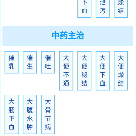
下
泄
燥
血
泻
结
中药主治
催
催
催
大
大
大
大
乳
生
吐
便
便
便
便
不
秘
下
燥
通
结
血
结
大
大
大
肠
腹
骨
下
水
节
血
肿
病