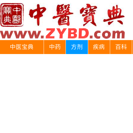
中医宝典
中药
方剂
疾病
百科