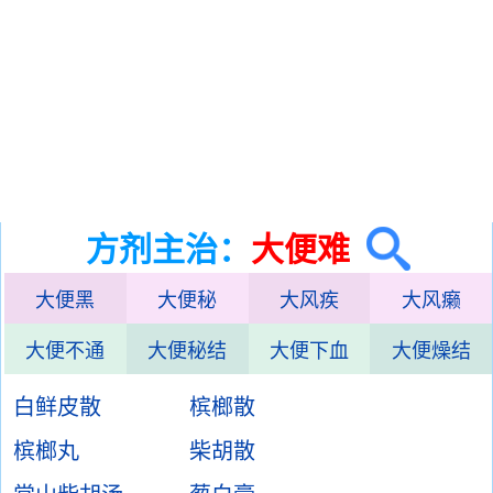
方剂主治：
大便难
大便黑
大便秘
大风疾
大风癞
大便不通
大便秘结
大便下血
大便燥结
白鲜皮散
槟榔散
槟榔丸
柴胡散