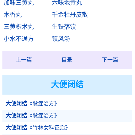
加味三黄丸
六味地黄丸
木香丸
千金牡丹皮散
三黄枳术丸
生铁落饮
小水不通方
镇风汤
上一篇
目录
下一篇
大便闭结
大便闭结
《脉症治方》
大便闭结
《脉症治方》
大便闭结
《竹林女科证治》