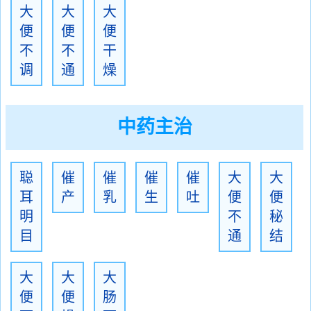
大
大
大
便
便
便
不
不
干
调
通
燥
中药主治
聪
催
催
催
催
大
大
耳
产
乳
生
吐
便
便
明
不
秘
目
通
结
大
大
大
便
便
肠