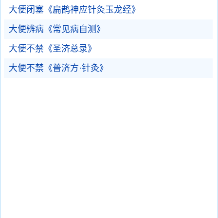
大便闭塞《扁鹊神应针灸玉龙经》
大便辨病《常见病自测》
大便不禁《圣济总录》
大便不禁《普济方·针灸》