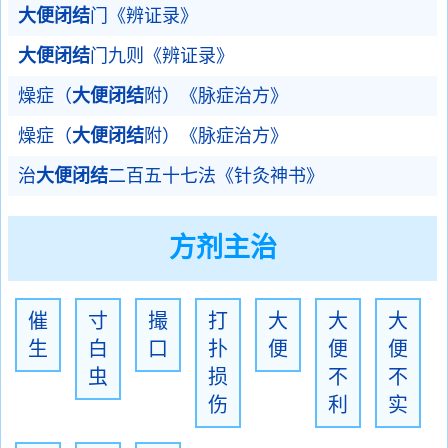
大便闭结
门《辨证录》
大便闭结
门九则《辨证录》
燥症（
大便闭结
附）《脉症治方》
燥症（
大便闭结
附）《脉症治方》
治
大便闭结
二百五十七法《针灸神书》
方剂主治
催
寸
撮
打
大
大
大
生
白
口
扑
便
便
便
虫
损
不
不
伤
利
实