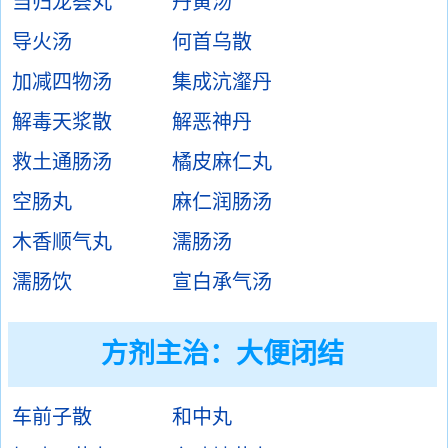
当归龙荟丸
丹黄汤
导火汤
何首乌散
加减四物汤
集成沆瀣丹
解毒天浆散
解恶神丹
救土通肠汤
橘皮麻仁丸
空肠丸
麻仁润肠汤
木香顺气丸
濡肠汤
濡肠饮
宣白承气汤
方剂主治：
大便闭结
车前子散
和中丸