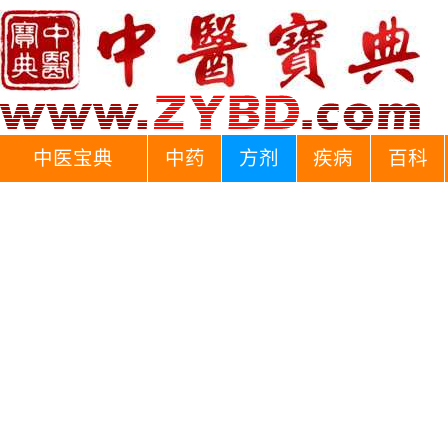
中医宝典
中药
方剂
疾病
百科