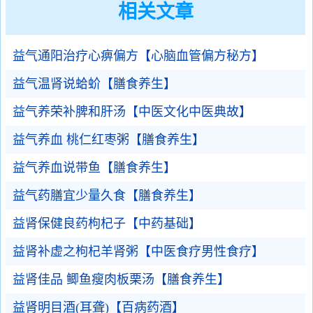
相关文章
益气通阳治疗心痹偏方【心脑血管偏方秘方】
益气温肾说蛤蚧【膳食养生】
益气养荣补脾和肝汤【中医文化中医典故】
益气养血 桃仁红枣粥【膳食养生】
益气养血说带鱼【膳食养生】
益气药膳宜少量久食【膳食养生】
益肾保健良药枸杞子【中药基础】
益肾补虚之枸杞羊肾粥【中医食疗男性食疗】
益肾佳品 鲫鱼瘦肉板栗汤【膳食养生】
益肾明目酒(耳聋)【百病药酒】