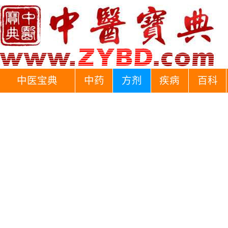
中医宝典
中药
方剂
疾病
百科