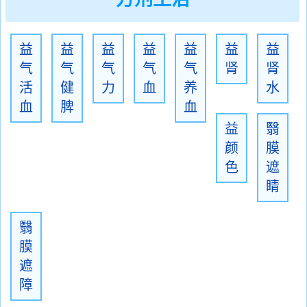
益
益
益
益
益
益
益
气
气
气
气
气
肾
肾
活
健
力
血
养
水
血
脾
血
益
翳
颜
膜
色
遮
睛
翳
膜
遮
障