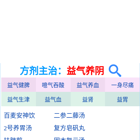
方剂主治：
益气养阴
益气健脾
噫气吞酸
益气养血
一身尽痛
益气生津
益气血
益肾
益胃
百麦安神饮
二参二藤汤
2号养胃汤
复方皂矾丸