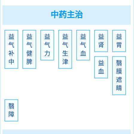
中药主治
益
益
益
益
益
益
益
气
气
气
气
气
肾
胃
补
健
力
生
血
中
脾
津
益
翳
血
膜
遮
睛
翳
障