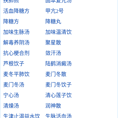
扶肺煎
固本复元汤
活血降糖方
甲亢2号
降糖方
降糖丸
加味生脉汤
加味温清饮
解毒养阴汤
聚星散
抗心梗合剂
敛汗汤
芦根饮子
陆鹤消癜汤
麦冬平肺饮
麦门冬散
麦门冬汤
麦门冬饮子
宁心汤
清心莲子饮
清燥汤
润神散
生津止渴益水饮
生脉活血汤