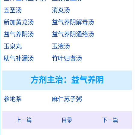
五圣汤
消炎汤
新加黄龙汤
益气养阴解毒汤
益气养阴汤
益气养阴通络汤
玉泉丸
玉液汤
助气补漏汤
竹叶归耆汤
方剂主治：
益气养阴
参地茶
麻仁苏子粥
上一篇
目录
下一篇