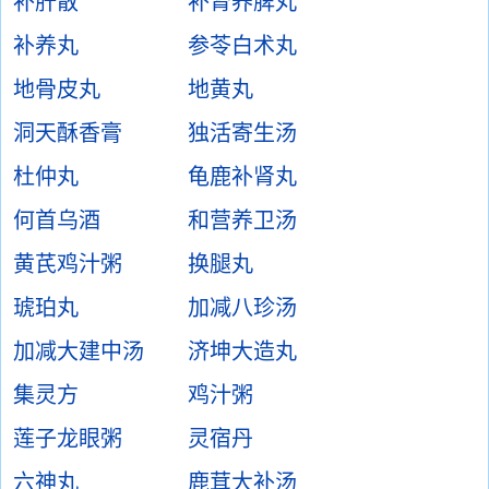
补肝散
补肾养脾丸
补养丸
参苓白术丸
地骨皮丸
地黄丸
洞天酥香膏
独活寄生汤
杜仲丸
龟鹿补肾丸
何首乌酒
和营养卫汤
黄芪鸡汁粥
换腿丸
琥珀丸
加减八珍汤
加减大建中汤
济坤大造丸
集灵方
鸡汁粥
莲子龙眼粥
灵宿丹
六神丸
鹿茸大补汤