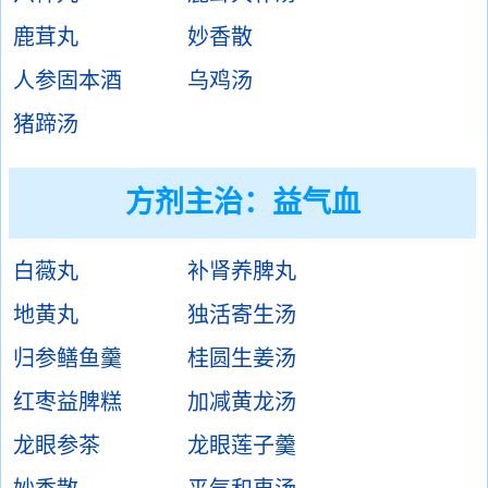
鹿茸丸
妙香散
人参固本酒
乌鸡汤
猪蹄汤
方剂主治：
益气血
白薇丸
补肾养脾丸
地黄丸
独活寄生汤
归参鳝鱼羹
桂圆生姜汤
红枣益脾糕
加减黄龙汤
龙眼参茶
龙眼莲子羹