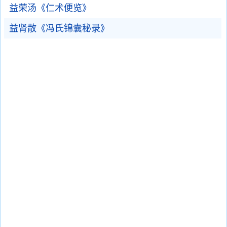
益荣汤《仁术便览》
益肾散《冯氏锦囊秘录》