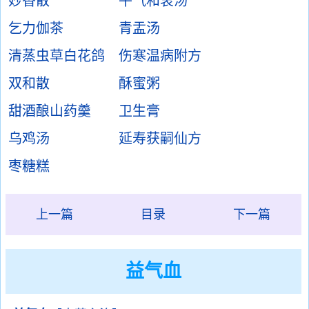
妙香散
平气和衷汤
乞力伽茶
青盂汤
清蒸虫草白花鸽
伤寒温病附方
双和散
酥蜜粥
甜酒酿山药羹
卫生膏
乌鸡汤
延寿获嗣仙方
枣糖糕
上一篇
目录
下一篇
益气血