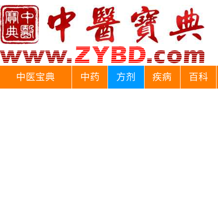
中医宝典
中药
方剂
疾病
百科