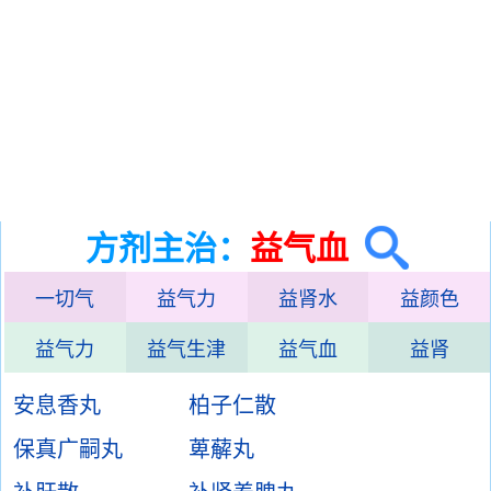
方剂主治：
益气血
一切气
益气力
益肾水
益颜色
益气力
益气生津
益气血
益肾
安息香丸
柏子仁散
保真广嗣丸
萆薢丸