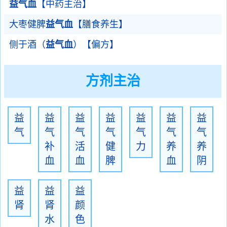
益气血
【中药主治】
大枣健脾
益气血
【膳食养生】
侧于酒（
益气血
）【偏方】
方剂主治
益
益
益
益
益
益
益
气
气
气
气
气
气
气
补
活
健
力
养
养
血
血
脾
血
阴
益
益
益
肾
肾
颜
水
色