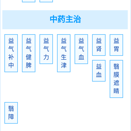
中药主治
益
益
益
益
益
益
益
气
气
气
气
气
肾
胃
补
健
力
生
血
中
脾
津
益
翳
血
膜
遮
睛
翳
障