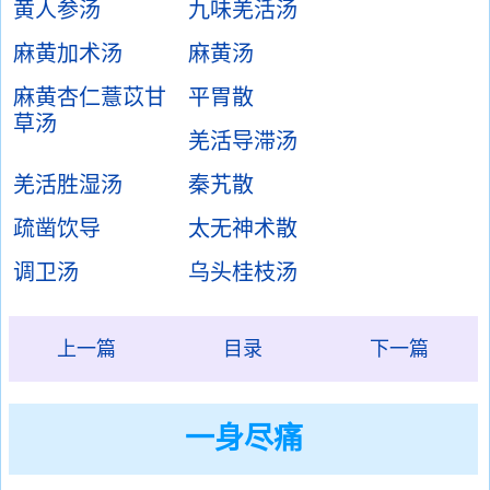
黄人参汤
九味羌活汤
麻黄加术汤
麻黄汤
麻黄杏仁薏苡甘
平胃散
草汤
羌活导滞汤
羌活胜湿汤
秦艽散
疏凿饮导
太无神术散
调卫汤
乌头桂枝汤
上一篇
目录
下一篇
一身尽痛