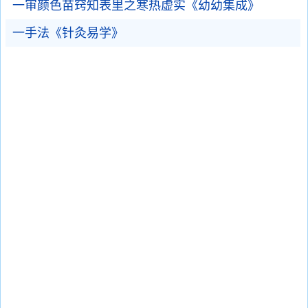
一审颜色苗窍知表里之寒热虚实《幼幼集成》
一手法《针灸易学》