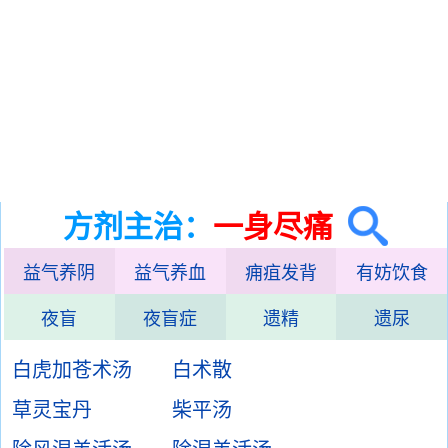
方剂主治：
一身尽痛
益气养阴
益气养血
痈疽发背
有妨饮食
夜盲
夜盲症
遗精
遗尿
白虎加苍术汤
白术散
草灵宝丹
柴平汤