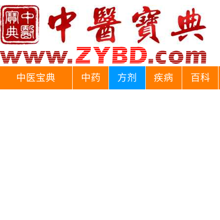
中医宝典
中药
方剂
疾病
百科