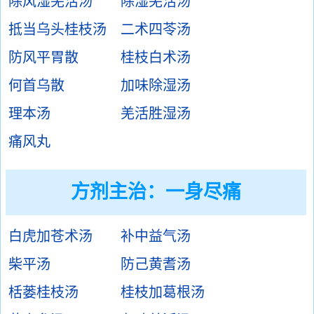
除风湿羌活汤
除湿羌活汤
抵当乌头桂枝汤
二术四苓汤
防风平胃散
桂枝白术汤
何首乌散
加味除湿汤
理本汤
羌活胜湿汤
痛风丸
方剂主治：
一身尽痛
白虎加苍术汤
补中益气汤
柴平汤
防己黄耆汤
栝蒌桂枝汤
桂枝加葛根汤