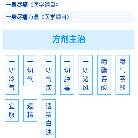
一身尽痛
《医学纲目》
一身尽痛
为湿《医学纲目》
方剂主治
一
一
一
一
一
噫
噫
切
切
切
切
切
醋
气
冷
气
气
肿
诸
吞
吞
气
疾
毒
风
酸
酸
宜
遗
遗
服
精
精
白
浊