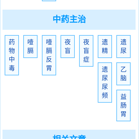
中药主治
药
噎
噎
夜
夜
遗
遗
物
膈
膈
盲
盲
精
尿
中
反
症
毒
胃
遗
乙
尿
脑
尿
频
益
肠
胃