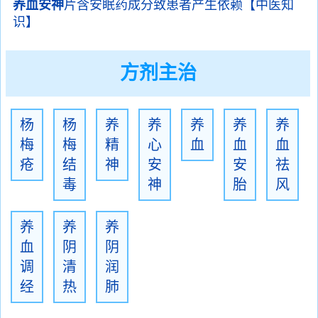
养血安神
片含安眠药成分致患者产生依赖【中医知
识】
方剂主治
杨
杨
养
养
养
养
养
梅
梅
精
心
血
血
血
疮
结
神
安
安
祛
毒
神
胎
风
养
养
养
血
阴
阴
调
清
润
经
热
肺