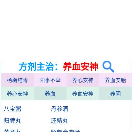
方剂主治：
养血安神
杨梅结毒
阳事不举
养心安神
养血安胎
养心安神
养血
养血安神
养阴
八宝粥
丹参酒
归脾丸
还睛丸