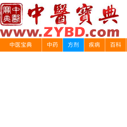
中医宝典
中药
方剂
疾病
百科