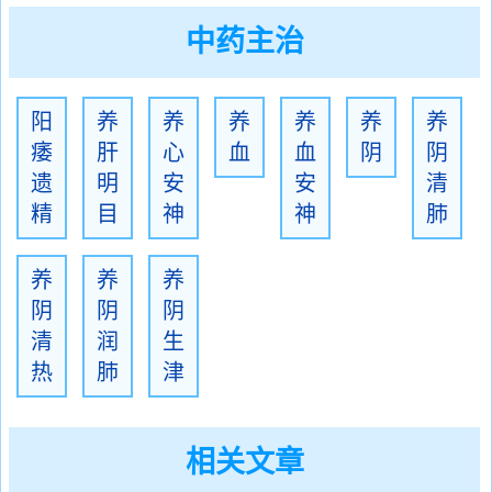
中药主治
阳
养
养
养
养
养
养
痿
肝
心
血
血
阴
阴
遗
明
安
安
清
精
目
神
神
肺
养
养
养
阴
阴
阴
清
润
生
热
肺
津
相关文章