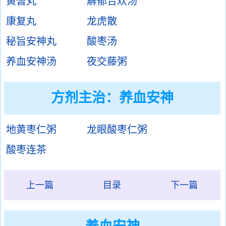
黄耆丸
解郁合欢汤
康复丸
龙虎散
秘旨安神丸
酸枣汤
养血安神汤
夜交藤粥
方剂主治：
养血安神
地黄枣仁粥
龙眼酸枣仁粥
酸枣连茶
上一篇
目录
下一篇