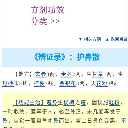
▼ 相关方剂
▲ 返回目录
《辨证录》：护鼻散
【处方】
玄参
3两，
麦冬
2两，生
甘草
1两，生
丹砂
末3钱，
桔梗
5钱，
金银花
3两，天
花粉
3钱。
【功能主治】
遍身
生
杨梅
之
疮
，因误服
轻粉
，
一时收敛，藏毒于内，必至外溃，未几而毒发于
鼻
，自觉一股臭气冲
鼻
而出，第二日鼻色变黑，
不