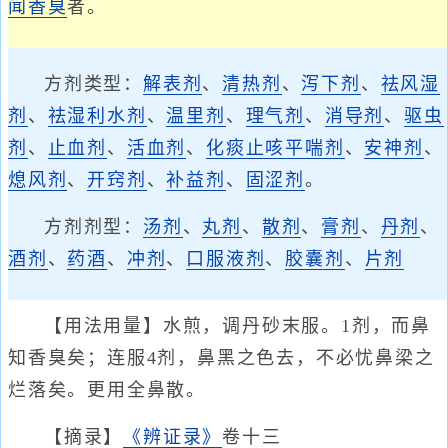
闻香臭
者。
方剂类型：
解表剂
、
清热剂
、
泻下剂
、
祛风湿
剂
、
祛湿利水剂
、
温里剂
、
理气剂
、
消导剂
、
驱虫
剂
、
止血剂
、
活血剂
、
化痰止咳平喘剂
、
安神剂
、
熄风剂
、
开窍剂
、
补益剂
、
固涩剂
。
方剂剂型：
汤剂
、
丸剂
、
散剂
、
膏剂
、
丹剂
、
酒剂
、
药酒
、
冲剂
、
口服液剂
、
胶囊剂
、
片剂
【用法用量】水煎，调丹砂末服。1剂，而鼻
知香臭矣；连服4剂，鼻黑之色去，不必忧鼻梁之
烂落矣。更用全鼻散。
【摘录】
《辨证录》
卷十三