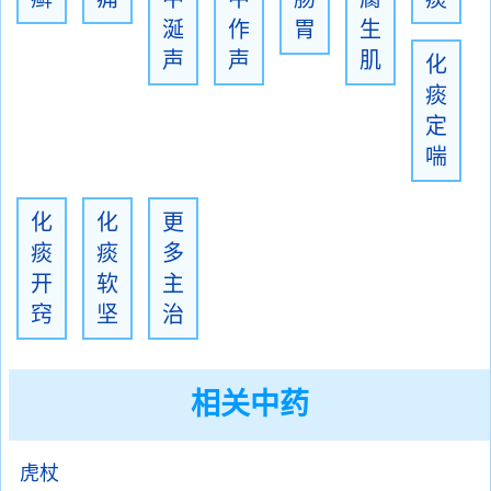
涎
作
胃
生
声
声
肌
化
痰
定
喘
化
化
更
痰
痰
多
开
软
主
窍
坚
治
相关中药
虎杖