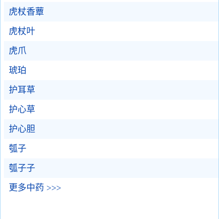
虎杖香蕈
虎杖叶
虎爪
琥珀
护耳草
护心草
护心胆
瓠子
瓠子子
更多中药 >>>