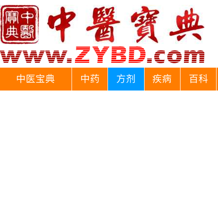
中医宝典
中药
方剂
疾病
百科