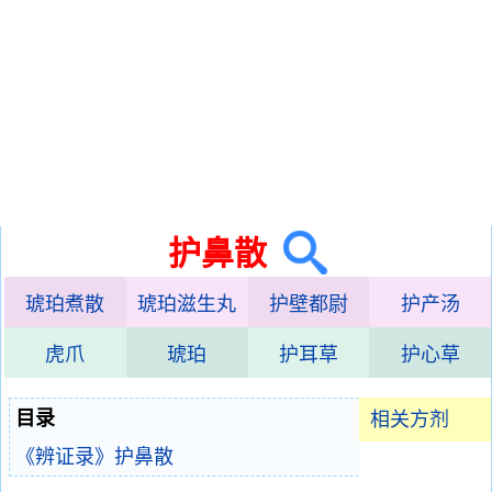
护鼻散
琥珀煮散
琥珀滋生丸
护壁都尉
护产汤
虎爪
琥珀
护耳草
护心草
目录
相关方剂
《辨证录》护鼻散