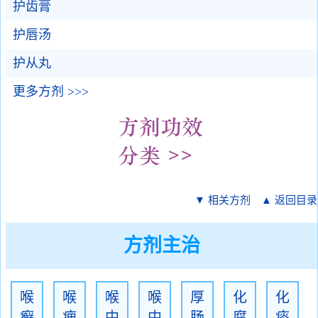
护齿膏
护唇汤
护从丸
更多方剂 >>>
▼ 相关方剂
▲ 返回目录
方剂主治
喉
喉
喉
喉
厚
化
化
癣
痈
中
中
肠
腐
痰