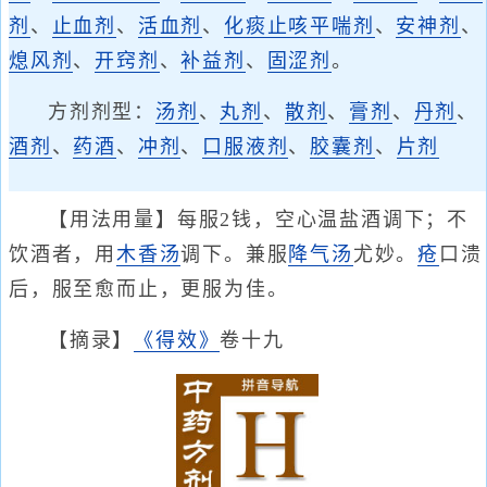
剂
、
止血剂
、
活血剂
、
化痰止咳平喘剂
、
安神剂
、
熄风剂
、
开窍剂
、
补益剂
、
固涩剂
。
方剂剂型：
汤剂
、
丸剂
、
散剂
、
膏剂
、
丹剂
、
酒剂
、
药酒
、
冲剂
、
口服液剂
、
胶囊剂
、
片剂
【用法用量】每服2钱，空心温盐酒调下；不
饮酒者，用
木香汤
调下。兼服
降气汤
尤妙。
疮
口溃
后，服至愈而止，更服为佳。
【摘录】
《得效》
卷十九