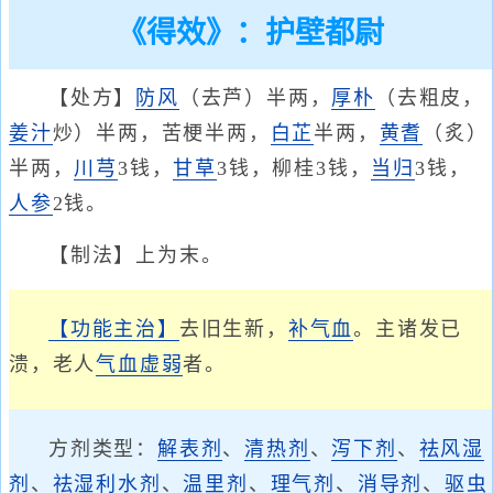
《得效》：护壁都尉
【处方】
防风
（去芦）半两，
厚朴
（去粗皮，
姜汁
炒）半两，苦梗半两，
白芷
半两，
黄耆
（炙）
半两，
川芎
3钱，
甘草
3钱，柳桂3钱，
当归
3钱，
人参
2钱。
【制法】上为末。
【功能主治】
去旧生新，
补气血
。主诸发已
溃，老人
气血虚弱
者。
方剂类型：
解表剂
、
清热剂
、
泻下剂
、
祛风湿
剂
、
祛湿利水剂
、
温里剂
、
理气剂
、
消导剂
、
驱虫