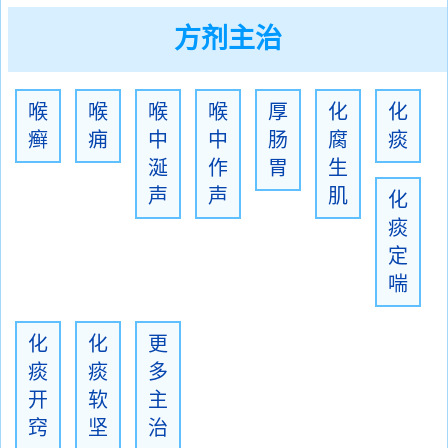
方剂主治
喉
喉
喉
喉
厚
化
化
癣
痈
中
中
肠
腐
痰
涎
作
胃
生
声
声
肌
化
痰
定
喘
化
化
更
痰
痰
多
开
软
主
窍
坚
治