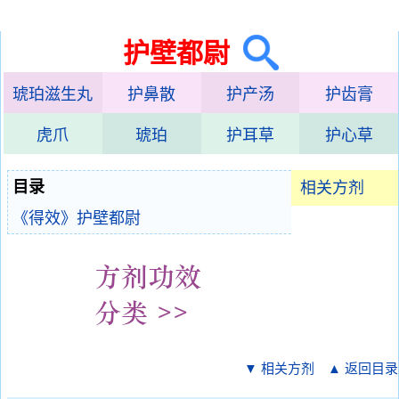
护壁都尉
琥珀滋生丸
护鼻散
护产汤
护齿膏
虎爪
琥珀
护耳草
护心草
目录
相关方剂
《得效》护壁都尉
▼ 相关方剂
▲ 返回目录