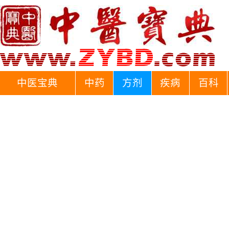
中医宝典
中药
方剂
疾病
百科