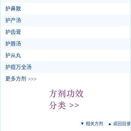
护鼻散
护产汤
护齿膏
护唇汤
护从丸
护痘万全汤
更多方剂 >>>
▼ 相关方剂
▲ 返回目录