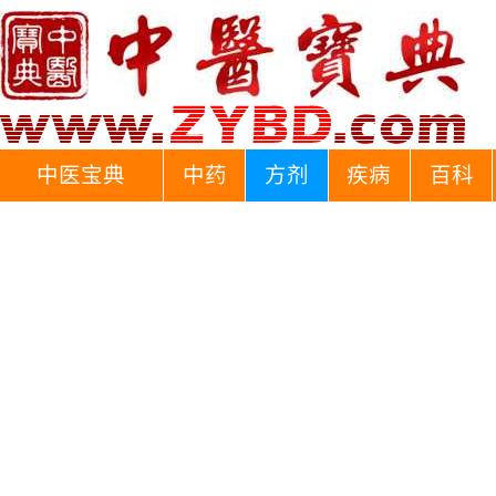
中医宝典
中药
方剂
疾病
百科