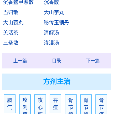
沉香鳖甲煮散
沉香散
当归散
大山芋丸
大山蓣丸
秘传玉锁丹
羌活茶
清解汤
三圣散
渗湿汤
上一篇
目录
下一篇
方剂主治
膈
攻
攻
谷
骨
骨
骨
气
刺
心
疸
节
节
节