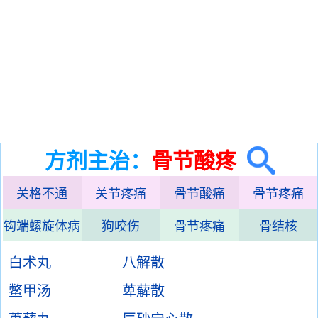
方剂主治：
骨节酸疼
关格不通
关节疼痛
骨节酸痛
骨节疼痛
钩端螺旋体病
狗咬伤
骨节疼痛
骨结核
白术丸
八解散
鳖甲汤
萆薢散