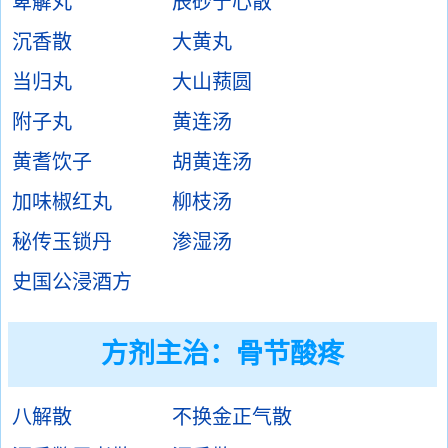
萆薢丸
辰砂宁心散
沉香散
大黄丸
当归丸
大山蓣圆
附子丸
黄连汤
黄耆饮子
胡黄连汤
加味椒红丸
柳枝汤
秘传玉锁丹
渗湿汤
史国公浸酒方
方剂主治：
骨节酸疼
八解散
不换金正气散