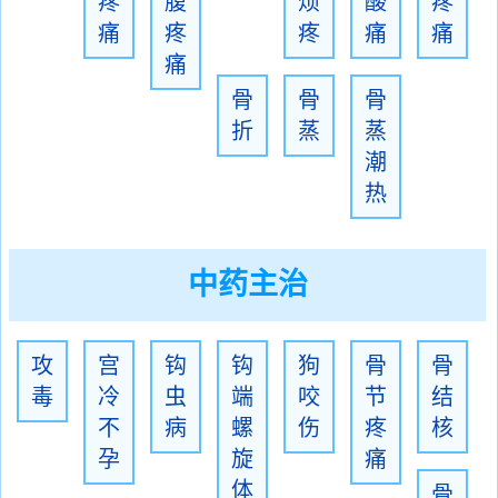
疼
腹
烦
酸
疼
痛
疼
疼
痛
痛
痛
骨
骨
骨
折
蒸
蒸
潮
热
中药主治
攻
宫
钩
钩
狗
骨
骨
毒
冷
虫
端
咬
节
结
不
病
螺
伤
疼
核
孕
旋
痛
体
骨