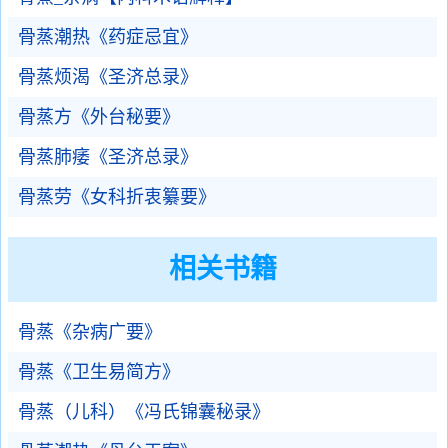
骨蒸潮热《药症忌宜》
骨蒸烦渴《圣济总录》
骨蒸方《外台秘要》
骨蒸肺痿《圣济总录》
骨蒸劳《女科折衷纂要》
相关书籍
骨蒸《杂病广要》
骨蒸《卫生易简方》
骨蒸（儿科）《冯氏锦囊秘录》