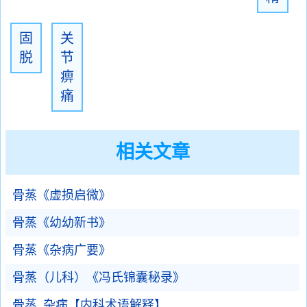
固
关
脱
节
痹
痛
相关文章
骨蒸《虚损启微》
骨蒸《幼幼新书》
骨蒸《杂病广要》
骨蒸（儿科）《冯氏锦囊秘录》
骨蒸_杂病【内科术语解释】