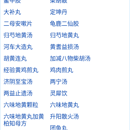
鳖甲胶
柴胡散
大补丸
定坤丹
二母安嗽片
龟鹿二仙胶
归芍地黄汤
归芍地黄丸
河车大造丸
黄耆益损汤
胡黄连丸
加减八物柴胡汤
经验黄鸡煎丸
鸡肉煎丸
济阴至宝汤
两宁汤
两益止遗汤
灵犀饮
六味地黄颗粒
六味地黄丸
六味地黄丸加黄
升阳散火汤
柏知母方
团鱼丸