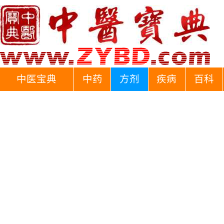
中医宝典
中药
方剂
疾病
百科