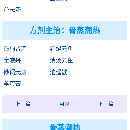
益志汤
方剂主治：
骨蒸潮热
海狗肾酒
红烧元鱼
金液丹
清汤元鱼
砂锅元鱼
逍遥散
羊蜜膏
上一篇
目录
下一篇
骨蒸潮热