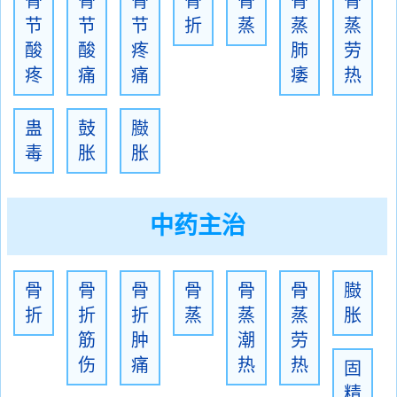
骨
骨
骨
骨
骨
骨
骨
节
节
节
折
蒸
蒸
蒸
酸
酸
疼
肺
劳
疼
痛
痛
痿
热
蛊
鼓
臌
毒
胀
胀
中药主治
骨
骨
骨
骨
骨
骨
臌
折
折
折
蒸
蒸
蒸
胀
筋
肿
潮
劳
伤
痛
热
热
固
精