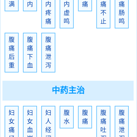
满
内
内
内
痛
痛
痛
疼
虚
不
肠
痛
鸣
止
鸣
腹
腹
腹
痛
痛
痛
后
下
泄
重
血
泻
中药主治
妇
妇
妇
腹
腹
腹
腹
女
女
人
水
痛
痛
痛
痛
血
经
吐
泄