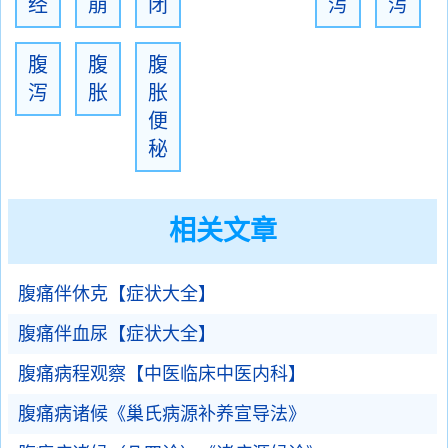
经
崩
闭
泻
泻
腹
腹
腹
泻
胀
胀
便
秘
相关文章
腹痛伴休克【症状大全】
腹痛伴血尿【症状大全】
腹痛病程观察【中医临床中医内科】
腹痛病诸候《巢氏病源补养宣导法》