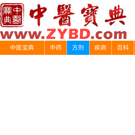
中医宝典
中药
方剂
疾病
百科