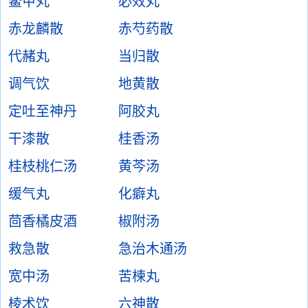
鳖甲丸
必效丸
赤龙麟散
赤芍药散
代赭丸
当归散
调气饮
地黄散
定吐至神丹
阿胶丸
干漆散
桂香汤
桂枝桃仁汤
黄芩汤
缓气丸
化癖丸
茴香橘皮酒
椒附汤
救急散
急治木通汤
宽中汤
苦楝丸
棱术饮
六神散