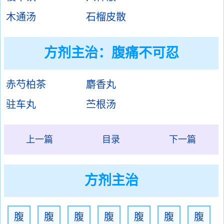
木通汤
石榴皮散
方剂主治：
腹痛不可忍
赤芍柏茶
麝香丸
驻车丸
苎根汤
上一篇
目录
下一篇
方剂主治
腹
腹
腹
腹
腹
腹
腹