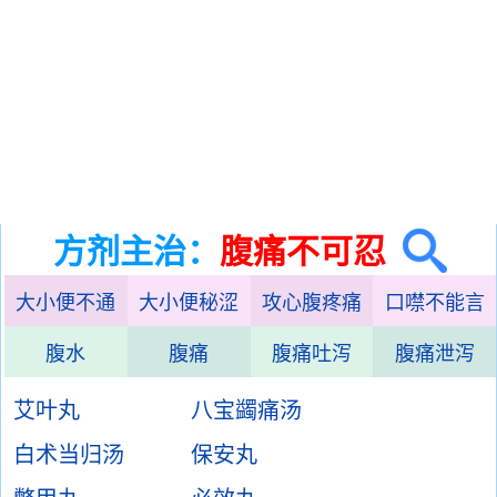
方剂主治：
腹痛不可忍
大小便不通
大小便秘涩
攻心腹疼痛
口噤不能言
腹水
腹痛
腹痛吐泻
腹痛泄泻
艾叶丸
八宝蠲痛汤
白术当归汤
保安丸