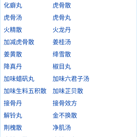
化癖丸
虎骨散
虎骨汤
虎骨丸
火精散
火龙丹
加减虎骨散
姜桂汤
姜黄散
绛雪散
降真丹
椒目丸
加味蜡矾丸
加味六君子汤
加味生料五积散
加味芷贝散
接骨丹
接骨效方
解铃丸
金不换散
荆槐散
净肌汤