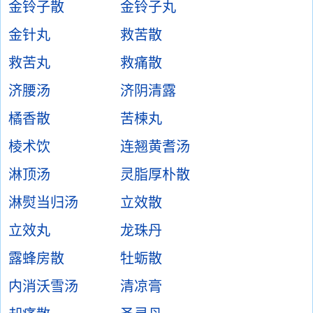
金铃子散
金铃子丸
金针丸
救苦散
救苦丸
救痛散
济腰汤
济阴清露
橘香散
苦楝丸
棱术饮
连翘黄耆汤
淋顶汤
灵脂厚朴散
淋熨当归汤
立效散
立效丸
龙珠丹
露蜂房散
牡蛎散
内消沃雪汤
清凉膏