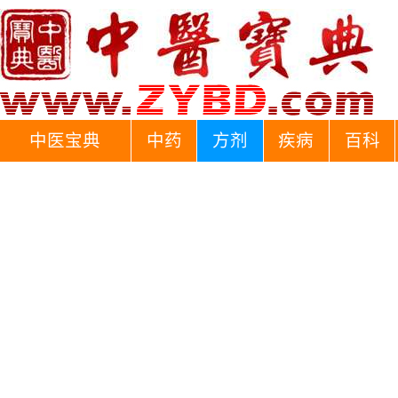
中医宝典
中药
方剂
疾病
百科