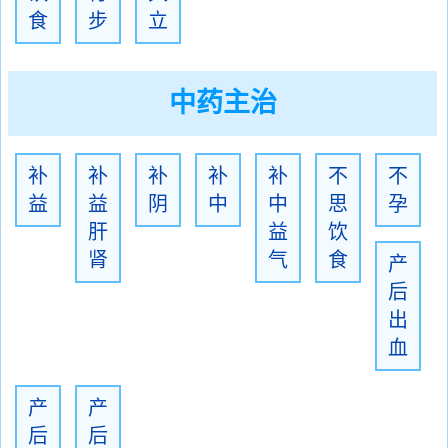
食
步
立
中药主治
补
补
补
补
补
不
不
益
益
阴
中
中
思
孕
肝
益
饮
肾
气
食
产
后
出
血
产
产
后
后