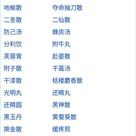
地榆散
夺命抽刀散
二圣散
二仙散
防己汤
蜂房汤
分利饮
附牛丸
芙蓉膏
赴晏散
附子散
干葛汤
干漆散
栝楼麝香散
光明丸
还睛丸
还睛圆
黑神散
黑玉丹
黄蜀葵散
换金散
缓疼煎