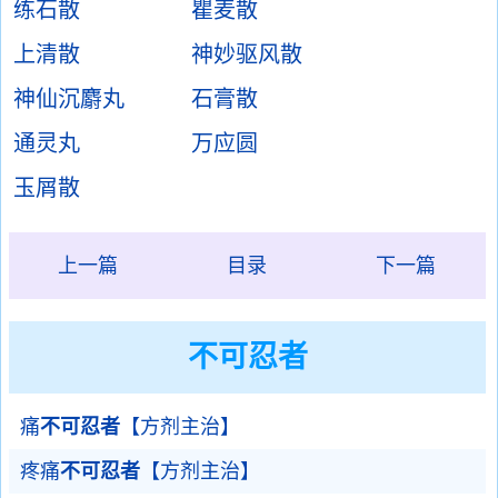
练石散
瞿麦散
上清散
神妙驱风散
神仙沉麝丸
石膏散
通灵丸
万应圆
玉屑散
上一篇
目录
下一篇
不可忍者
痛
不可忍者
【方剂主治】
疼痛
不可忍者
【方剂主治】