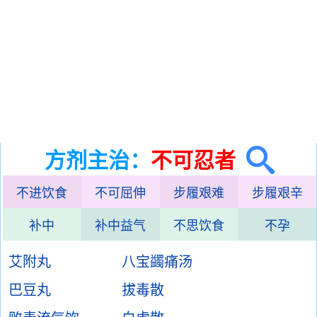
方剂主治：
不可忍者
不进饮食
不可屈伸
步履艰难
步履艰辛
补中
补中益气
不思饮食
不孕
艾附丸
八宝蠲痛汤
巴豆丸
拔毒散