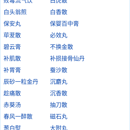
败毒流气饮
白虎散
白头翁煎
白香散
保安丸
保婴百中膏
荜茇散
必效丸
碧云膏
不换金散
补肌散
补损接骨仙丹
补胃膏
蚕沙散
辰砂一粒金丹
沉麝丸
趁痛散
沉香散
赤葵汤
抽刀散
春风一醉散
磁石丸
葱白熨
大附丸