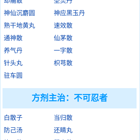
却痛散
圣灵丹
神仙沉麝圆
神应黑玉丹
熟干地黄丸
速效散
通神散
仙茅散
养气丹
一字散
针头丸
枳芎散
驻车圆
方剂主治：
不可忍者
白散子
当归散
防己汤
还睛丸