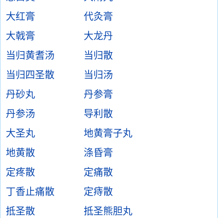
大红膏
代灸膏
大戟膏
大龙丹
当归黄耆汤
当归散
当归四圣散
当归汤
丹砂丸
丹参膏
丹参汤
导利散
大圣丸
地黄膏子丸
地黄散
涤昏膏
定疼散
定痛散
丁香止痛散
定痔散
抵圣散
抵圣熊胆丸