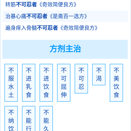
转筋
不可忍者
《奇效简便良方》
治暴心痛
不可忍者
《是斋百一选方》
遍身痒入骨髓
不可忍者
《奇效简便良方》
方剂主治
不
不
不
不
不
不
不
服
进
进
可
可
渴
美
水
乳
饮
屈
忍
饮
土
食
食
伸
食
不
不
不
纳
能
能
饮
行
久