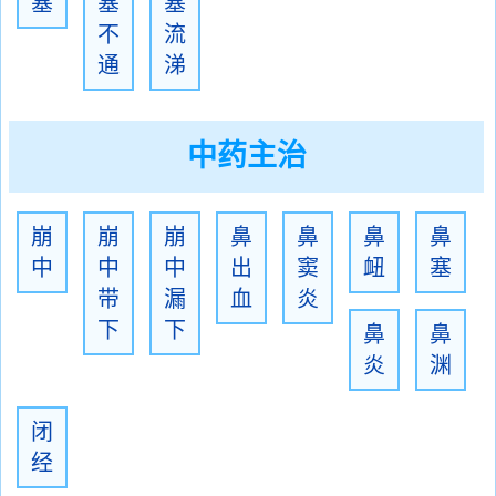
塞
塞
塞
不
流
通
涕
中药主治
崩
崩
崩
鼻
鼻
鼻
鼻
中
中
中
出
窦
衄
塞
带
漏
血
炎
下
下
鼻
鼻
炎
渊
闭
经