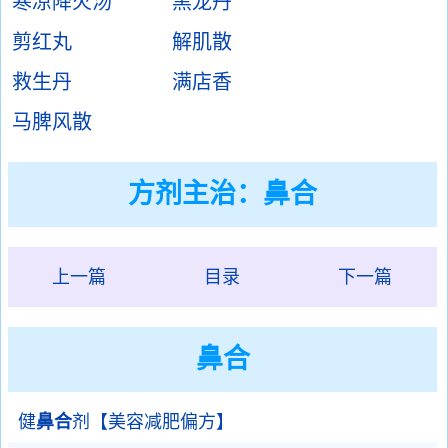
寒凉降火汤
黑龙丹
剪红丸
解肌散
救生丹
满店香
马脾风散
方剂主治：
鼻合
上一篇
目录
下一篇
鼻合
健
鼻合
剂【美容减肥偏方】