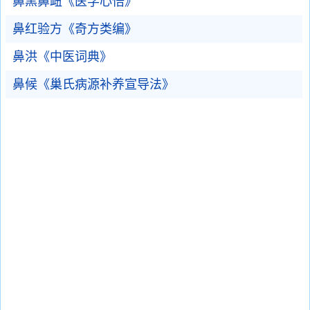
鼻黑鼻衄《医学心悟》
鼻红验方《奇方类编》
鼻洪《中医词典》
鼻候《巢氏病源补养宣导法》