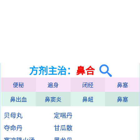
方剂主治：
鼻合
便秘
遍身
闭经
鼻塞
鼻出血
鼻窦炎
鼻衄
鼻塞
贝母丸
定喘丹
夺命丹
甘瓜散