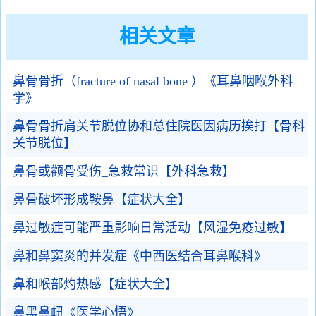
相关文章
鼻骨骨折（fracture of nasal bone ）《耳鼻咽喉外科
学》
鼻骨骨折肩关节脱位协和总住院医因病历挨打【骨科
关节脱位】
鼻骨或颧骨受伤_急救常识【外科急救】
鼻骨破坏形成鞍鼻【症状大全】
鼻过敏症可能严重影响日常活动【风湿免疫过敏】
鼻和鼻窦炎的并发症《中西医结合耳鼻喉科》
鼻和喉部灼热感【症状大全】
鼻黑鼻衄《医学心悟》