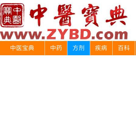
中医宝典
中药
方剂
疾病
百科