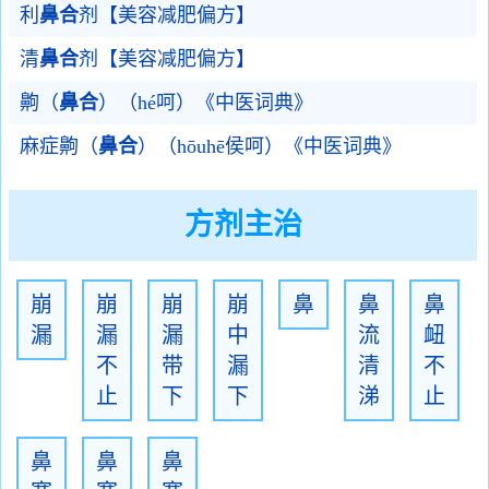
利
鼻合
剂【美容减肥偏方】
清
鼻合
剂【美容减肥偏方】
齁（
鼻合
）（hé呵）《中医词典》
麻症齁（
鼻合
）（hōuhē侯呵）《中医词典》
方剂主治
崩
崩
崩
崩
鼻
鼻
鼻
漏
漏
漏
中
流
衄
不
带
漏
清
不
止
下
下
涕
止
鼻
鼻
鼻