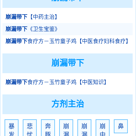
崩漏带下
【中药主治】
崩漏带下
《卫生宝鉴》
崩漏带下
食疗方－玉竹童子鸡【中医食疗妇科食疗】
崩漏带下
崩漏带下
食疗方－玉竹童子鸡【中医知识】
方剂主治
暴
悲
奔
崩
崩
崩
鼻
发
忧
豚
漏
漏
中