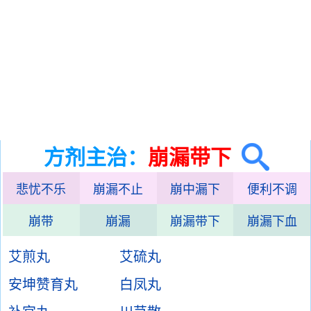
方剂主治：
崩漏带下
悲忧不乐
崩漏不止
崩中漏下
便利不调
崩带
崩漏
崩漏带下
崩漏下血
艾煎丸
艾硫丸
安坤赞育丸
白凤丸