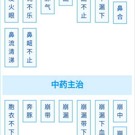
火
不
气
不
漏
鼻
眼
乐
止
下
合
鼻
鼻
流
衄
清
不
涕
止
中药主治
胞
奔
崩
崩
崩
崩
崩
衣
豚
带
漏
漏
漏
中
不
带
下
下
下
血
崩