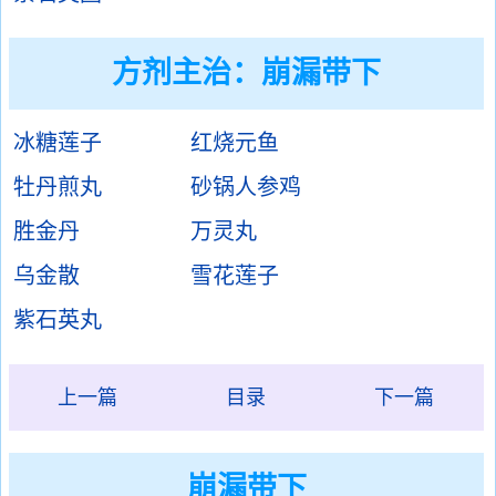
方剂主治：
崩漏带下
冰糖莲子
红烧元鱼
牡丹煎丸
砂锅人参鸡
胜金丹
万灵丸
乌金散
雪花莲子
紫石英丸
上一篇
目录
下一篇
崩漏带下