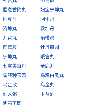
补宫丸
川芎散
醋煮香附丸
妇宝宁坤丸
固真丹
回生丹
济坤丸
救坤丹
九霄丸
痢带灵
鹿茸胶
牡丹煎圆
宁坤丸
暖宫丸
七宝美髯丹
全鹿丸
调经种玉汤
乌鸡白凤丸
乌金散
乌金丸
仙人粥
玉益酒
紫石英圆