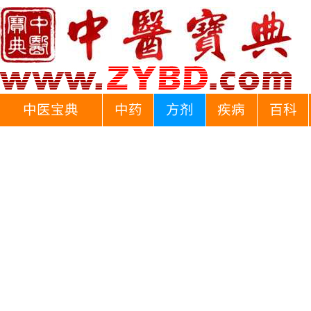
中医宝典
中药
方剂
疾病
百科