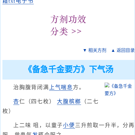
籍txt电子书
▼ 相关方剂
▲ 返回目录
《备急千金要方》下气汤
治胸腹背闭满
上气喘息
方。
杏
仁（四七枚）
大腹
槟榔
（二七
枚）
上二味 咀，以童子
小便
三升煎取一升半，分再