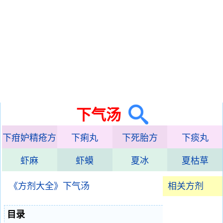
下气汤
下疳妒精疮方
下痢丸
下死胎方
下痰丸
虾麻
虾蟆
夏冰
夏枯草
《方剂大全》下气汤
相关方剂
目录