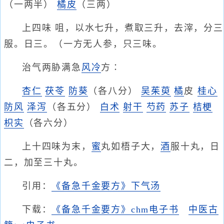
（一两半）
橘皮
（三两）
上四味 咀，以水七升，煮取三升，去滓，分三
服。日三。（一方无人参，只三味。
治气两胁满急
风冷
方∶
杏仁
茯苓
防葵
（各八分）
吴茱萸
橘
皮
桂心
防风
泽泻
（各五分）
白术
射干
芍药
苏子
桔梗
枳实
（各六分）
上十四味为末，
蜜
丸如梧子大，
酒
服十丸，日
二，加至三十丸。
引用：
《备急千金要方》下气汤
下载：
《备急千金要方》chm电子书
中医古