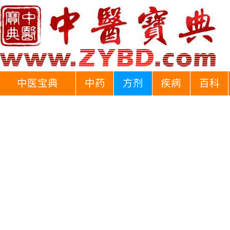
中医宝典
中药
方剂
疾病
百科