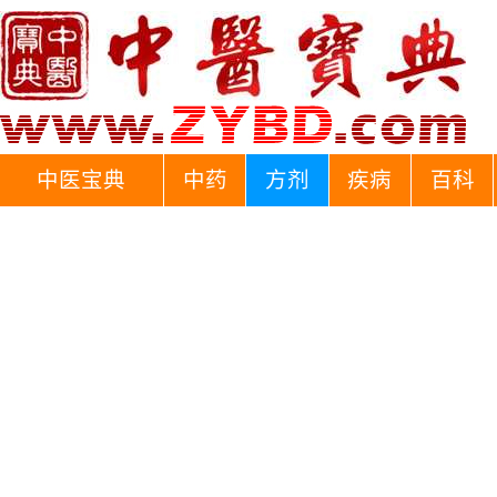
中医宝典
中药
方剂
疾病
百科