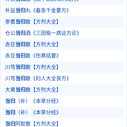
补益
当归
丸《备急千金要方》
参耆
当归
散【方剂大全】
仓公
当归
酒《三因极一病证方论》
赤豆
当归
散【方剂大全】
赤豆
当归
散《伤寒括要》
川芎
当归
散【方剂大全】
川芎
当归
散《妇人大全良方》
大黄
当归
散【方剂大全】
当归
（补）《本草分经》
当归
（补）《本草分经》
当归
阿胶散【方剂大全】