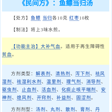
《民间方》：鱼鳔当归汤
【处方】
鱼鳔
当归
各10克
红枣
10枚
【制法】将上3味水煎。
【功能主治】
大补气血
。适用于再生障碍性
贫血
。
方剂类型：
解表剂
、
清热剂
、
泻下剂
、
祛风
湿剂
、
祛湿利水剂
、
温里剂
、
理气剂
、
消导剂
、
驱虫剂
、
止血剂
、
活血剂
、
化痰止咳平喘剂
、
安
神剂
、
熄风剂
、
开窍剂
、
补益剂
、
固涩剂
。
方剂剂型：
汤剂
、
丸剂
、
散剂
、
膏剂
、
丹