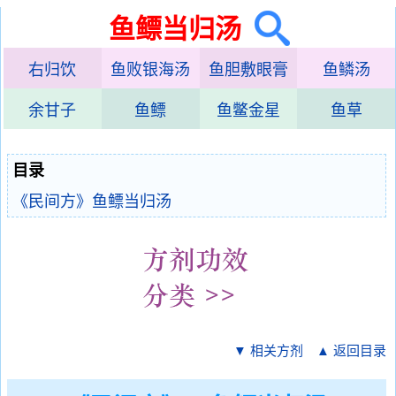
鱼鳔当归汤
右归饮
鱼败银海汤
鱼胆敷眼膏
鱼鳞汤
余甘子
鱼鳔
鱼鳖金星
鱼草
目录
《民间方》鱼鳔当归汤
▼ 相关方剂
▲ 返回目录