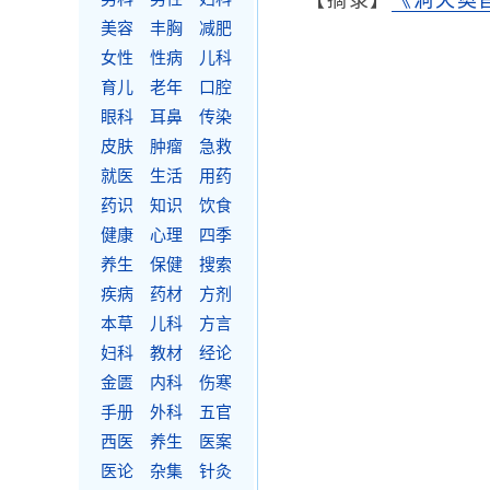
【摘录】
《洞天奥
美容
丰胸
减肥
女性
性病
儿科
育儿
老年
口腔
眼科
耳鼻
传染
皮肤
肿瘤
急救
就医
生活
用药
药识
知识
饮食
健康
心理
四季
养生
保健
搜索
疾病
药材
方剂
本草
儿科
方言
妇科
教材
经论
金匮
内科
伤寒
手册
外科
五官
西医
养生
医案
医论
杂集
针灸