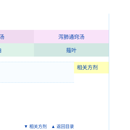
汤
泻肺通窍汤
白
薤叶
相关方剂
▼ 相关方剂
▲ 返回目录