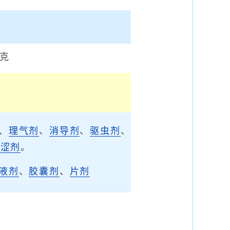
3克
、
理气剂
、
消导剂
、
驱虫剂
、
固涩剂
。
液剂
、
胶囊剂
、
片剂