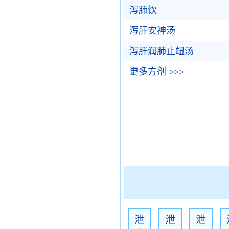
泻肺饮
泻肝安神汤
泻肝润肺止衄汤
更多方剂 >>>
泄
泄
泄