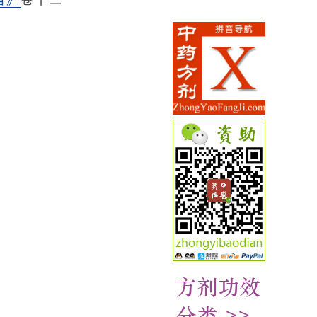
旨》
卷十二