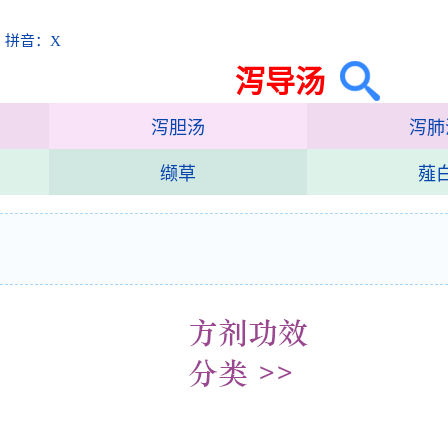
 拼音：X
泻导汤
泻胆汤
泻肺
缬草
薤