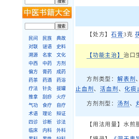
【处方】
石膏
3克
民间
民族
典故
对联
谜语
史料
【功能主治】
治口
溯源
名家
文化
中西
中药
方剂
偏方
膏药
成药
方剂类型：
解表剂
药茶
药酒
药浴
疗法
针灸
拔罐
止血剂
、
活血剂
、
化痰
推拿
刮痧
火疗
方剂剂型：
汤剂
、
气功
食疗
自疗
术语
理论
辩证
四诊
诊断
诊法
【用法用量】水煎
临床
内科
外科
男科
男性
妇科