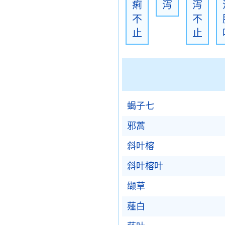
痢
泻
泻
不
不
止
止
蝎子七
邪蒿
斜叶榕
斜叶榕叶
缬草
薤白