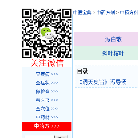
中医宝典
>
中药方剂
>
中药方剂
泻白散
斜叶榕叶
目录
查疾病 >>>
《洞天奥旨》泻导汤
查症状 >>>
做检查 >>>
看医书 >>>
查穴位 >>>
中药材 >>>
中药方 >>>