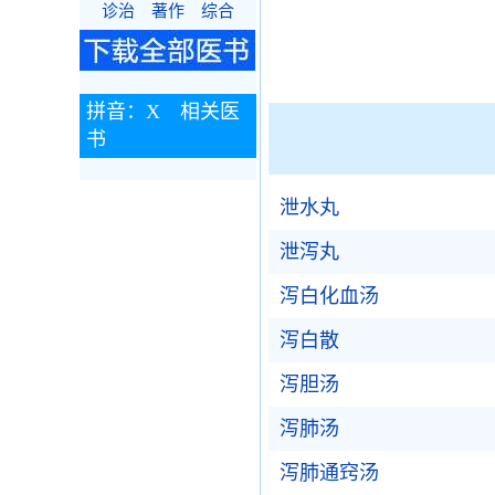
诊治
著作
综合
拼音：X 相关医
书
泄水丸
泄泻丸
泻白化血汤
泻白散
泻胆汤
泻肺汤
泻肺通窍汤