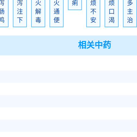
泻
泻
火
火
痢
烦
烦
多
肠
注
解
通
不
口
主
鸣
下
毒
便
安
渴
治
相关中药