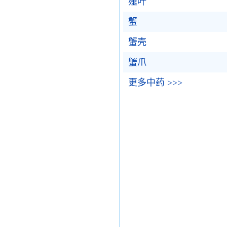
薤叶
蟹
蟹壳
蟹爪
更多中药 >>>