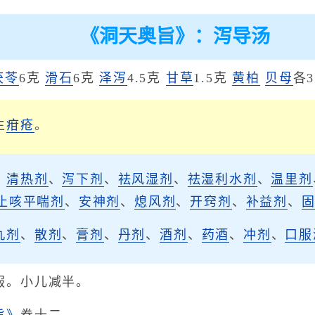
《洞天奥旨》：泻导汤
茯苓
6克
滑石
6克
泽泻
4.5克
甘草
1.5克
黄柏
贝母
各
生
疳疮
。
、
清热剂
、
泻下剂
、
祛风湿剂
、
祛湿利水剂
、
温里剂
止咳平喘剂
、
安神剂
、
熄风剂
、
开窍剂
、
补益剂
、
丸剂
、
散剂
、
膏剂
、
丹剂
、
酒剂
、
药酒
、
冲剂
、
口服
服。小儿减半。