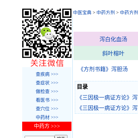
中医宝典
>
中药方剂
>
中药方剂
泻白化血汤
斜叶榕叶
《方剂书籍》泻胆汤
查疾病 >>>
查症状 >>>
目录
做检查 >>>
《三因极一病证方论》泻
看医书 >>>
《三因极一病证方论》泻
查穴位 >>>
中药材 >>>
中药方 >>>