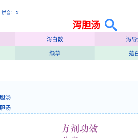
 拼音：X
泻胆汤
泻白散
泻导
缬草
薤
胆汤
胆汤