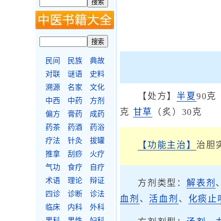
民间
民族
典故
对联
谜语
史料
溯源
名家
文化
【处方】
半夏
90
中西
中药
方剂
克
甘草
（炙）30克
偏方
膏药
成药
药茶
药酒
药浴
疗法
针灸
拔罐
【功能主治】
治胆
推拿
刮痧
火疗
气功
食疗
自疗
术语
理论
辩证
方剂类型：
解表剂
四诊
诊断
诊法
血剂
、
活血剂
、
化痰止
临床
内科
外科
男科
男性
妇科