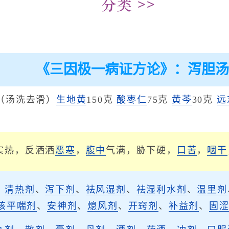
《三因极一病证方论》：泻胆汤
克（汤洗去滑）
生地黄
150克
酸枣仁
75克
黄芩
30克
远
实热，反洒洒
恶寒
，
腹中
气满，胁下硬，
口苦
，
咽干
、
清热剂
、
泻下剂
、
祛风湿剂
、
祛湿利水剂
、
温里剂
咳平喘剂
、
安神剂
、
熄风剂
、
开窍剂
、
补益剂
、
固