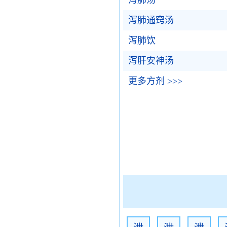
泻肺汤
泻肺通窍汤
泻肺饮
泻肝安神汤
更多方剂 >>>