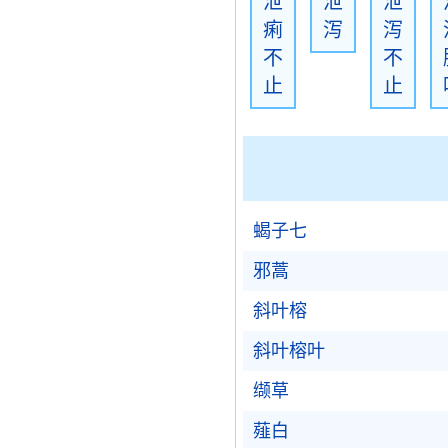
泄
泄
泄
痢
泻
泻
不
不
止
止
蝎子七
邪蒿
斜叶榕
斜叶榕叶
缬草
薤白