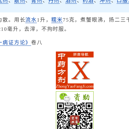
丸剂
、
散剂
、
膏剂
、
丹剂
、
酒剂
、
药酒
、
冲剂
、
口服
为散。用长
流水
1升，
糯米
75克，煮蟹眼沸，扬二三
至210毫升，去滓，不拘时服。
一病证方论》
卷八