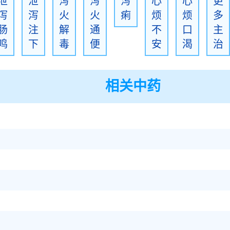
泄
泄
泻
泻
泻
心
心
更
泻
泻
火
火
痢
烦
烦
多
肠
注
解
通
不
口
主
鸣
下
毒
便
安
渴
治
相关中药