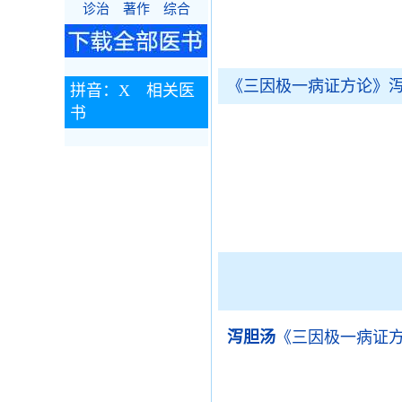
诊治
著作
综合
《三因极一病证方论》
拼音：X 相关医
书
泻胆汤
《三因极一病证