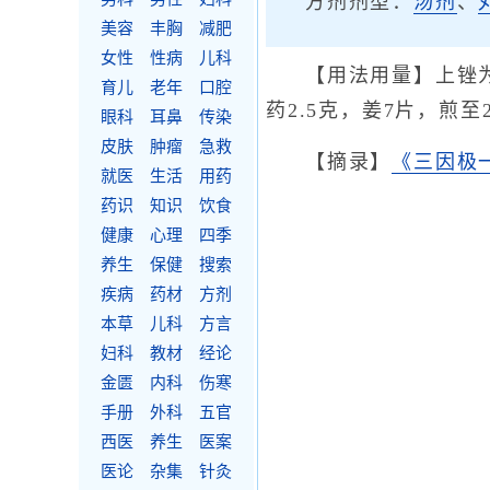
方剂剂型：
汤剂
、
美容
丰胸
减肥
女性
性病
儿科
【用法用量】上锉
育儿
老年
口腔
药2.5克，姜7片，煎
眼科
耳鼻
传染
皮肤
肿瘤
急救
【摘录】
《三因极
就医
生活
用药
药识
知识
饮食
健康
心理
四季
养生
保健
搜索
疾病
药材
方剂
本草
儿科
方言
妇科
教材
经论
金匮
内科
伤寒
手册
外科
五官
西医
养生
医案
医论
杂集
针灸