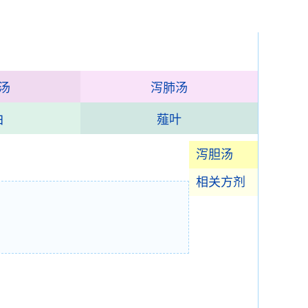
汤
泻肺汤
白
薤叶
泻胆汤
相关方剂