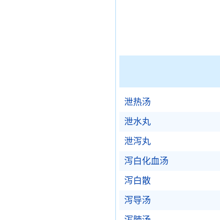
泄热汤
泄水丸
泄泻丸
泻白化血汤
泻白散
泻导汤