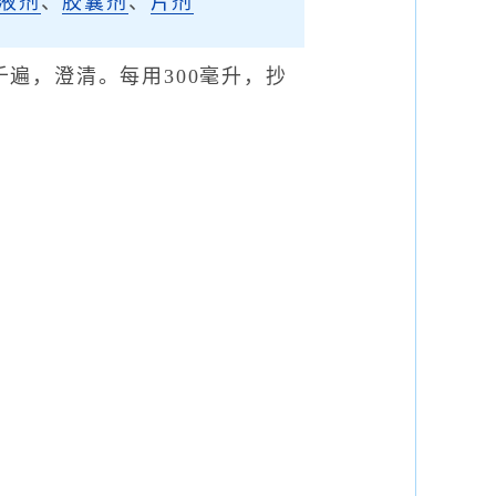
液剂
、
胶囊剂
、
片剂
千遍，澄清。每用300毫升，抄