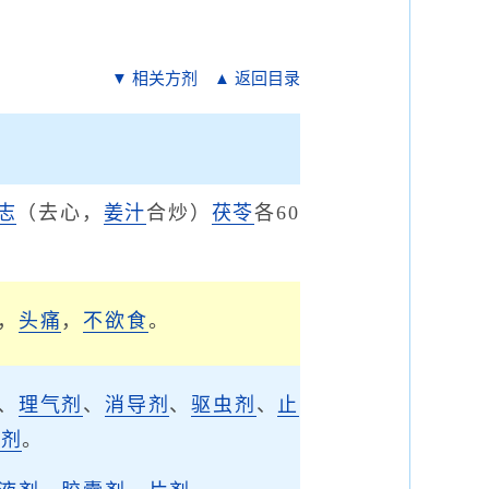
▼ 相关方剂
▲ 返回目录
志
（去心，
姜汁
合炒）
茯苓
各60
，
头痛
，
不欲食
。
、
理气剂
、
消导剂
、
驱虫剂
、
止
涩剂
。