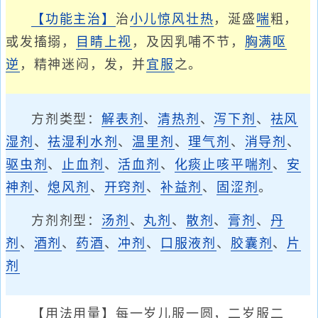
【功能主治】
治
小儿惊风
壮热
，涎盛
喘
粗，
或发搐搦，
目睛上视
，及因乳哺不节，
胸满
呕
逆
，精神迷闷，发，并
宜服
之。
方剂类型：
解表剂
、
清热剂
、
泻下剂
、
祛风
湿剂
、
祛湿利水剂
、
温里剂
、
理气剂
、
消导剂
、
驱虫剂
、
止血剂
、
活血剂
、
化痰止咳平喘剂
、
安
神剂
、
熄风剂
、
开窍剂
、
补益剂
、
固涩剂
。
方剂剂型：
汤剂
、
丸剂
、
散剂
、
膏剂
、
丹
剂
、
酒剂
、
药酒
、
冲剂
、
口服液剂
、
胶囊剂
、
片
剂
【用法用量】每一岁儿服一圆，二岁服二