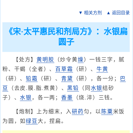
▼ 相关方剂
▲ 返回目录
《宋·太平惠民和剂局方》：水银扁
圆子
【处方】
黄明胶
（炒令黄
燥
）一钱三字，腻
粉、干蝎（全者）、
百草霜
（研）、
牛黄
（研）、
铅霜
（研）、
青黛
（研），各一分；
巴
豆
（去皮.膜.脂.煮黄）、
黑铅
（同
水银
结砂
子）、
水银
，各一两；
香墨
（烧.淬）三钱。
【炮制】上为细末，入
研药
匀，以
陈粟
米饭
为圆，如
绿豆
大，捏扁。