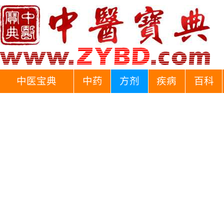
中医宝典
中药
方剂
疾病
百科