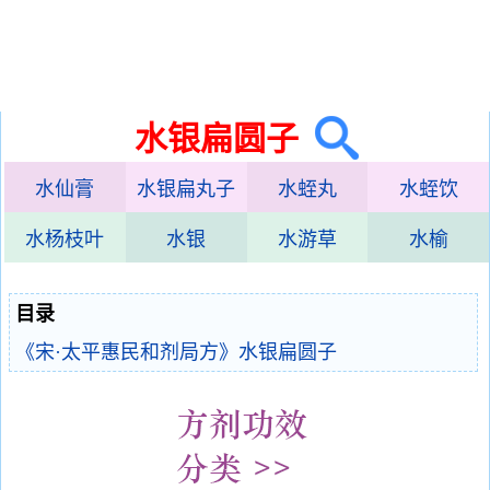
水银扁圆子
水仙膏
水银扁丸子
水蛭丸
水蛭饮
水杨枝叶
水银
水游草
水榆
目录
《宋·太平惠民和剂局方》水银扁圆子