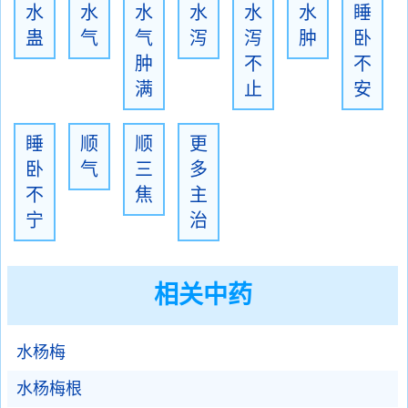
水
水
水
水
水
水
睡
蛊
气
气
泻
泻
肿
卧
肿
不
不
满
止
安
睡
顺
顺
更
卧
气
三
多
不
焦
主
宁
治
相关中药
水杨梅
水杨梅根