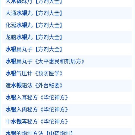
大
水银
珠丹【方剂大全】
大通
水银
丸【方剂大全】
化涎
水银
丸【方剂大全】
龙脑
水银
丸【方剂大全】
水银
扁丸子【方剂大全】
水银
扁丸子《太平惠民和剂局方》
水银
气压计《预防医学》
造
水银
霜法《外台秘要》
水银
入耳秘方《华佗神方》
水银
入肉秘方《华佗神方》
中
水银
毒秘方《华佗神方》
水银
的炮制方法【中药炮制】