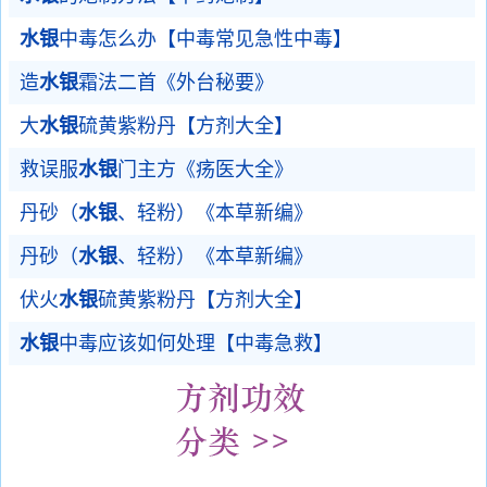
水银
中毒怎么办【中毒常见急性中毒】
造
水银
霜法二首《外台秘要》
大
水银
硫黄紫粉丹【方剂大全】
救误服
水银
门主方《疡医大全》
丹砂（
水银
、轻粉）《本草新编》
丹砂（
水银
、轻粉）《本草新编》
伏火
水银
硫黄紫粉丹【方剂大全】
水银
中毒应该如何处理【中毒急救】